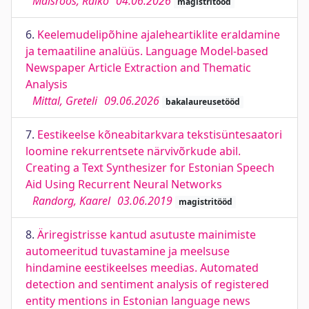
Malsroos, Raiko
04.06.2026
magistritööd
6.
Keelemudelipõhine ajaleheartiklite eraldamine
ja temaatiline analüüs. Language Model-based
Newspaper Article Extraction and Thematic
Analysis
Mittal, Greteli
09.06.2026
bakalaureusetööd
7.
Eestikeelse kõneabitarkvara tekstisüntesaatori
loomine rekurrentsete närvivõrkude abil.
Creating a Text Synthesizer for Estonian Speech
Aid Using Recurrent Neural Networks
Randorg, Kaarel
03.06.2019
magistritööd
8.
Äriregistrisse kantud asutuste mainimiste
automeeritud tuvastamine ja meelsuse
hindamine eestikeelses meedias. Automated
detection and sentiment analysis of registered
entity mentions in Estonian language news