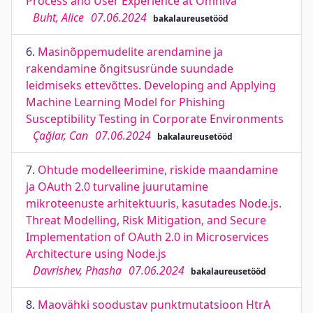
Process and User Experience at Omniva
Buht, Alice
07.06.2024
bakalaureusetööd
6.
Masinõppemudelite arendamine ja
rakendamine õngitsusründe suundade
leidmiseks ettevõttes. Developing and Applying
Machine Learning Model for Phishing
Susceptibility Testing in Corporate Environments
Çağlar, Can
07.06.2024
bakalaureusetööd
7.
Ohtude modelleerimine, riskide maandamine
ja OAuth 2.0 turvaline juurutamine
mikroteenuste arhitektuuris, kasutades Node.js.
Threat Modelling, Risk Mitigation, and Secure
Implementation of OAuth 2.0 in Microservices
Architecture using Node.js
Davrishev, Phasha
07.06.2024
bakalaureusetööd
8.
Maovähki soodustav punktmutatsioon HtrA