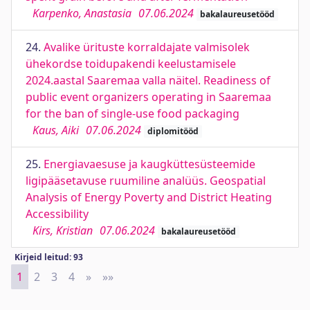
Karpenko, Anastasia
07.06.2024
bakalaureusetööd
24.
Avalike ürituste korraldajate valmisolek
ühekordse toidupakendi keelustamisele
2024.aastal Saaremaa valla näitel. Readiness of
public event organizers operating in Saaremaa
for the ban of single-use food packaging
Kaus, Aiki
07.06.2024
diplomitööd
25.
Energiavaesuse ja kaugküttesüsteemide
ligipääsetavuse ruumiline analüüs. Geospatial
Analysis of Energy Poverty and District Heating
Accessibility
Kirs, Kristian
07.06.2024
bakalaureusetööd
Kirjeid leitud: 93
1
2
3
4
»
Next
»»
Last