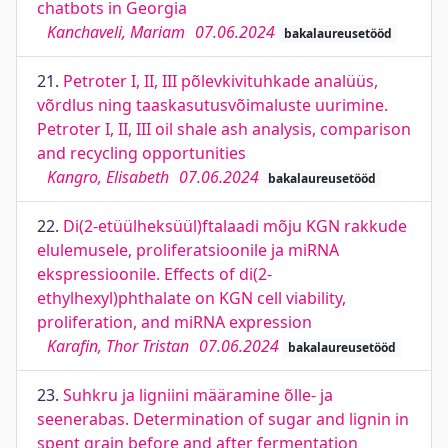
chatbots in Georgia
Kanchaveli, Mariam
07.06.2024
bakalaureusetööd
21.
Petroter I, II, III põlevkivituhkade analüüs,
võrdlus ning taaskasutusvõimaluste uurimine.
Petroter I, II, III oil shale ash analysis, comparison
and recycling opportunities
Kangro, Elisabeth
07.06.2024
bakalaureusetööd
22.
Di(2-etüülheksüül)ftalaadi mõju KGN rakkude
elulemusele, proliferatsioonile ja miRNA
ekspressioonile. Effects of di(2-
ethylhexyl)phthalate on KGN cell viability,
proliferation, and miRNA expression
Karafin, Thor Tristan
07.06.2024
bakalaureusetööd
23.
Suhkru ja ligniini määramine õlle- ja
seenerabas. Determination of sugar and lignin in
spent grain before and after fermentation