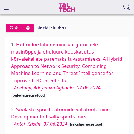
Kirjeid leitud: 93
1.
Hübriidne lähenemine võrguturbele:
masinõppe ja ohuluure kooskasutus
kõrvalekallete paremaks tuvastamiseks. A Hybrid
Approach to Network Security: Combining
Machine Learning and Threat Intelligence for
Improved DDoS Detection
Adetunji, Adeyimika Agboola
07.06.2024
bakalaureusetööd
2.
Soolaste spordibatoonide väljatöötamine.
Development of salty sports bars
Antoi, Kristin
07.06.2024
bakalaureusetööd