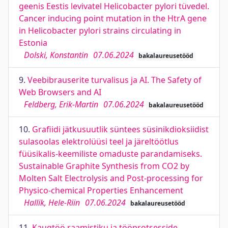
geenis Eestis levivatel Helicobacter pylori tüvedel.
Cancer inducing point mutation in the HtrA gene
in Helicobacter pylori strains circulating in
Estonia
Dolski, Konstantin
07.06.2024
bakalaureusetööd
9.
Veebibrauserite turvalisus ja AI. The Safety of
Web Browsers and AI
Feldberg, Erik-Martin
07.06.2024
bakalaureusetööd
10.
Grafiidi jätkusuutlik süntees süsinikdioksiidist
sulasoolas elektrolüüsi teel ja järeltöötlus
füüsikalis-keemiliste omaduste parandamiseks.
Sustainable Graphite Synthesis from CO2 by
Molten Salt Electrolysis and Post-processing for
Physico-chemical Properties Enhancement
Hallik, Hele-Riin
07.06.2024
bakalaureusetööd
11.
Kaugtöö raamistiku ja tööprotsesside