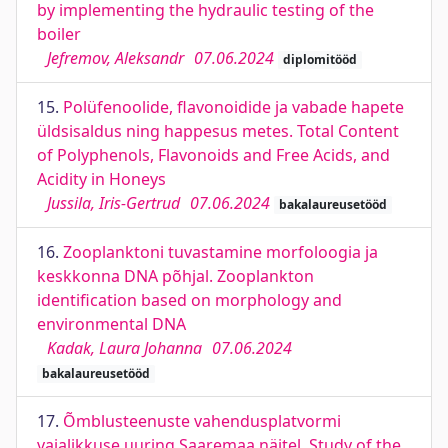
by implementing the hydraulic testing of the
boiler
Jefremov, Aleksandr
07.06.2024
diplomitööd
15.
Polüfenoolide, flavonoidide ja vabade hapete
üldsisaldus ning happesus metes. Total Content
of Polyphenols, Flavonoids and Free Acids, and
Acidity in Honeys
Jussila, Iris-Gertrud
07.06.2024
bakalaureusetööd
16.
Zooplanktoni tuvastamine morfoloogia ja
keskkonna DNA põhjal. Zooplankton
identification based on morphology and
environmental DNA
Kadak, Laura Johanna
07.06.2024
bakalaureusetööd
17.
Õmblusteenuste vahendusplatvormi
vajalikkuse uuring Saaremaa näitel. Study of the