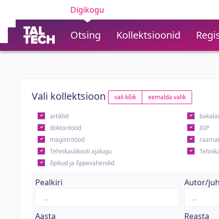
Digikogu
Otsing
Kollektsioonid
Regis
Vali kollektsioon
vali kõik
eemalda valik
artiklid
bakala
doktoritööd
IOP
magistritööd
raamat
Tehnikaülikooli ajalugu
Tehnika
õpikud ja õppevahendid
Pealkiri
Autor/ju
Aasta
Reasta