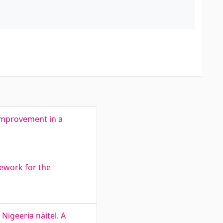
Improvement in a
mework for the
igeeria näitel. A