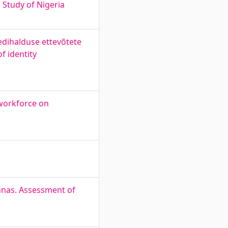
Study of Nigeria
eedihalduse ettevõtete
f identity
 workforce on
nnas. Assessment of