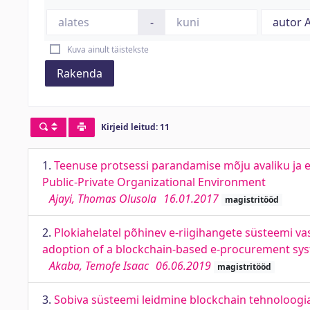
-
Kuva ainult täistekste
Rakenda
Kirjeid leitud: 11
1.
Teenuse protsessi parandamise mõju avaliku ja 
Public-Private Organizational Environment
Ajayi, Thomas Olusola
16.01.2017
magistritööd
2.
Plokiahelatel põhinev e-riigihangete süsteemi va
adoption of a blockchain-based e-procurement syst
Akaba, Temofe Isaac
06.06.2019
magistritööd
3.
Sobiva süsteemi leidmine blockchain tehnoloogia