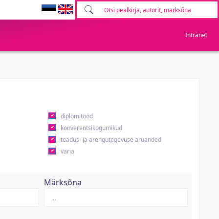
Intranet
diplomitööd
konverentsikogumikud
teadus- ja arengutegevuse aruanded
varia
Märksõna