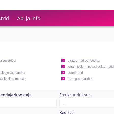
trid
Abi ja info
ureusetööd
digiteeritud perioodika
kaitsmisele minevad doktoritööd
ukogu väljaanded
standardid
ülikooli toimetised
uuringuaruanded
hendaja/koostaja
Struktuuriüksus
Register