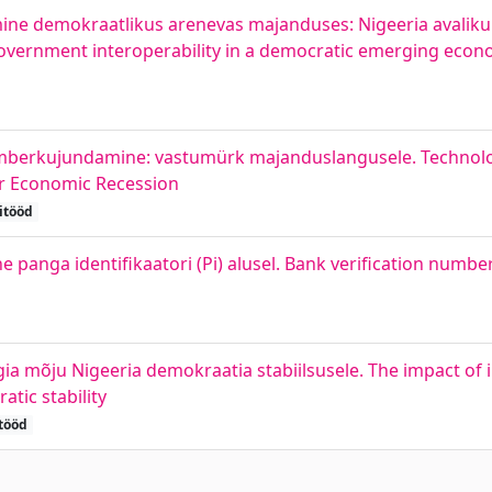
amine demokraatlikus arenevas majanduses: Nigeeria avaliku
overnment interoperability in a democratic emerging econ
ümberkujundamine: vastumürk majanduslangusele. Technolo
for Economic Recession
itööd
ne panga identifikaatori (Pi) alusel. Bank verification numbe
ia mõju Nigeeria demokraatia stabiilsusele. The impact of 
tic stability
tööd