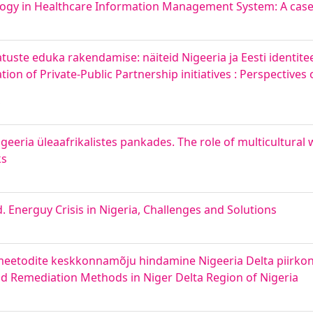
ogy in Healthcare Information Management System: A case 
gatuste eduka rakendamise: näiteid Nigeeria ja Eesti identit
n of Private-Public Partnership initiatives : Perspectives o
igeeria üleaafrikalistes pankades. The role of multicultural
ks
d. Energuy Crisis in Nigeria, Challenges and Solutions
smeetodite keskkonnamõju hindamine Nigeeria Delta piirko
and Remediation Methods in Niger Delta Region of Nigeria