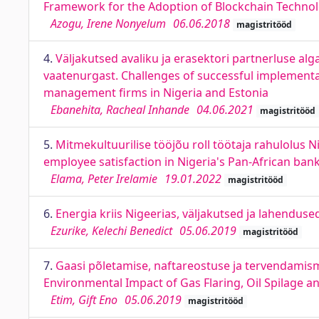
Framework for the Adoption of Blockchain Technol
Azogu, Irene Nonyelum
06.06.2018
magistritööd
4.
Väljakutsed avaliku ja erasektori partnerluse al
vaatenurgast. Challenges of successful implementatio
management firms in Nigeria and Estonia
Ebanehita, Racheal Inhande
04.06.2021
magistritööd
5.
Mitmekultuurilise tööjõu roll töötaja rahulolus N
employee satisfaction in Nigeria's Pan-African ban
Elama, Peter Irelamie
19.01.2022
magistritööd
6.
Energia kriis Nigeerias, väljakutsed ja lahenduse
Ezurike, Kelechi Benedict
05.06.2019
magistritööd
7.
Gaasi põletamise, naftareostuse ja tervendami
Environmental Impact of Gas Flaring, Oil Spilage 
Etim, Gift Eno
05.06.2019
magistritööd