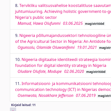
8.
Tervikliku valitsusvahelise koostalitluse saavut
juhtumiuuring. Achieving holistic government-to-g
Nigeria's public sector
Mamud, Hawa Olufunmi
03.06.2025
magistritööd
9.
Nigeeria põllumajandussektori tehnoloogiline 
of the Agricultural Sector in Nigeria: An Antidote 
Ogunsolu, Olamide Oluwanifemi
19.01.2021
magistr
10.
Nigeeria digitaalse identiteedi strateegia loomi
foundation for digital identity strategy in Nigeria
Oludare Olufote, Modupe
02.06.2020
magistritööd
11.
Informatsiooni- ja kommunikatsiooni tehnoloog
communication technology (ICT) in Nigerias democra
Osemwota, Nosakhare Jefferson
07.06.2019
magistri
Kirjeid leitud: 11