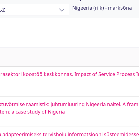
Nigeeria (riik) - märksõna
erasektori koostöö keskkonnas. Impact of Service Process 
stuvõtmise raamistik: juhtumiuuring Nigeeria näitel. A fra
em: a case study of Nigeria
 adapteerimiseks tervishoiu informatsiooni süsteemidesse N