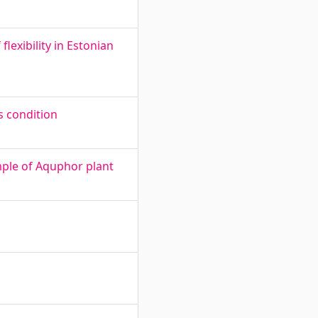
exibility in Estonian
s condition
mple of Aquphor plant