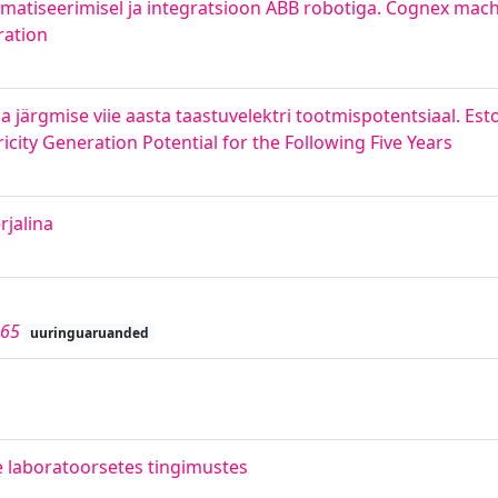
tiseerimisel ja integratsioon ABB robotiga. Cognex machi
ration
ja järgmise viie aasta taastuvelektri tootmispotentsiaal. Esto
city Generation Potential for the Following Five Years
jalina
65
uuringuaruanded
 laboratoorsetes tingimustes