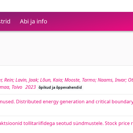
trid
Abi ja info
ner, Rein; Lavin, Jaak; Lõun, Kaia; Mooste, Tarmo; Naams, Invar; O
hemaa, Toivo
2023
õpikud ja õppevahendid
gimused. Distributed energy generation and critical boundar
ktsioonid tollitariifidega seotud sündmustele. Stock price r