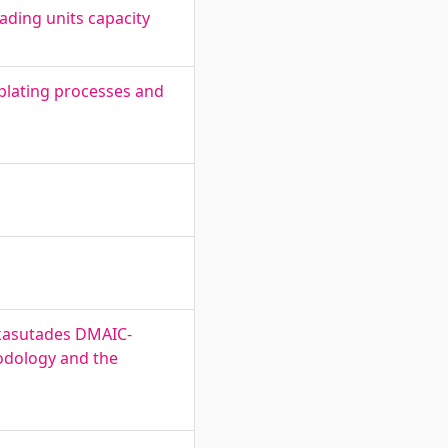
ading units capacity
 plating processes and
 kasutades DMAIC-
odology and the