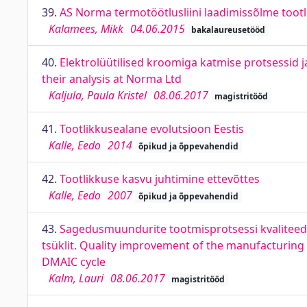
39.
AS Norma termotöötlusliini laadimissõlme tootl
Kalamees, Mikk
04.06.2015
bakalaureusetööd
40.
Elektrolüütilised kroomiga katmise protsessid j
their analysis at Norma Ltd
Kaljula, Paula Kristel
08.06.2017
magistritööd
41.
Tootlikkusealane evolutsioon Eestis
Kalle, Eedo
2014
õpikud ja õppevahendid
42.
Tootlikkuse kasvu juhtimine ettevõttes
Kalle, Eedo
2007
õpikud ja õppevahendid
43.
Sagedusmuundurite tootmisprotsessi kvaliteed
tsüklit. Quality improvement of the manufacturing
DMAIC cycle
Kalm, Lauri
08.06.2017
magistritööd