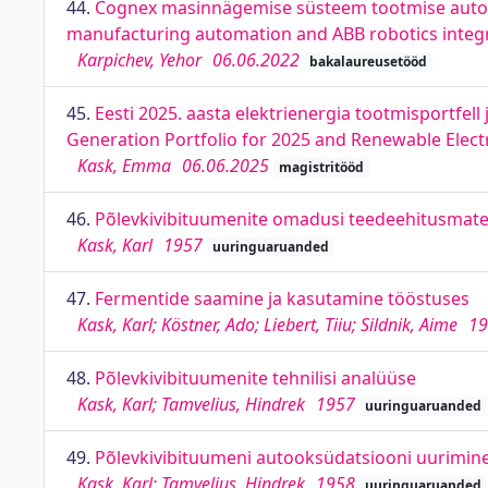
44.
Cognex masinnägemise süsteem tootmise automa
manufacturing automation and ABB robotics integ
Karpichev, Yehor
06.06.2022
bakalaureusetööd
45.
Eesti 2025. aasta elektrienergia tootmisportfell 
Generation Portfolio for 2025 and Renewable Electri
Kask, Emma
06.06.2025
magistritööd
46.
Põlevkivibituumenite omadusi teedeehitusmater
Kask, Karl
1957
uuringuaruanded
47.
Fermentide saamine ja kasutamine tööstuses
Kask, Karl; Köstner, Ado; Liebert, Tiiu; Sildnik, Aime
19
48.
Põlevkivibituumenite tehnilisi analüüse
Kask, Karl; Tamvelius, Hindrek
1957
uuringuaruanded
49.
Põlevkivibituumeni autooksüdatsiooni uurimine
Kask, Karl; Tamvelius, Hindrek
1958
uuringuaruanded