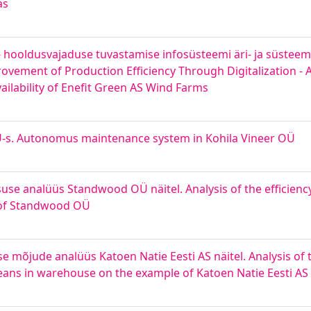
as
e - hooldusvajaduse tuvastamise infosüsteemi äri- ja süstee
vement of Production Efficiency Through Digitalization - A
ilability of Enefit Green AS Wind Farms
s. Autonomus maintenance system in Kohila Vineer OÜ
use analüüs Standwood OÜ näitel. Analysis of the efficienc
e of Standwood OÜ
 mõjude analüüs Katoen Natie Eesti AS näitel. Analysis of 
eans in warehouse on the example of Katoen Natie Eesti AS