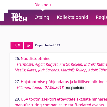
Digikogu
Otsing
Kollektsioonid
Regis
Kirjeid leitud: 179
26.
Nüüdistootmine
Hermaste, Aigar; Karjust, Kristo; Kiolein, Indrek; Kütt
Meelis; Riives, Jüri; Sarkons, Martinš; Talkop, Adolf; Tä
27.
Hajatootmise põhjendatus ja kriitilised piirtin
Hilimon, Tauno
07.06.2018
magistritööd
28.
USA tootmissektori ettevõtete aktsiate hinnarea
manufacturing companies to tariff-related events