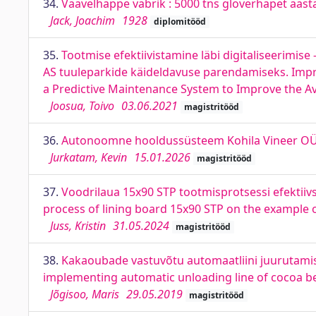
34.
Väävelhappe vabrik : 5000 tns gloverhapet aast
Jack, Joachim
1928
diplomitööd
35.
Tootmise efektiivistamine läbi digitaliseerimis
AS tuuleparkide käideldavuse parendamiseks. Impro
a Predictive Maintenance System to Improve the Ava
Joosua, Toivo
03.06.2021
magistritööd
36.
Autonoomne hooldussüsteem Kohila Vineer OÜ-
Jurkatam, Kevin
15.01.2026
magistritööd
37.
Voodrilaua 15x90 STP tootmisprotsessi efektiivs
process of lining board 15x90 STP on the exampl
Juss, Kristin
31.05.2024
magistritööd
38.
Kakaoubade vastuvõtu automaatliini juurutamise
implementing automatic unloading line of cocoa b
Jõgisoo, Maris
29.05.2019
magistritööd