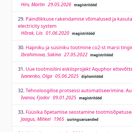
Hirv, Martin
29.05.2026
magistritööd
29.
Paindlikkuse rakendamise võimalused ja kasutami
electricity system
Hõrak, Liis
01.06.2020
magistritööd
30.
Hapniku ja süsiniku tootmine co2-st marsi tin
Ibrahimova, Sakina
27.05.2022
magistritööd
31.
Uue tootmisliini eskiisprojekt Aquphor ettevõtt
Ivanenko, Olga
05.06.2025
diplomitööd
32.
Tehnoloogilise protsessi automatiseerimine. Au
Ivanov, Fjodor
09.01.2025
magistritööd
33.
Füüsika õpetamise seostamine tootmisõpetus
Jaagus, Mihkel
1965
uuringuaruanded