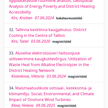
ligipääsetavuse ruumiline analüüs. Geospatial
Analysis of Energy Poverty and District Heating
Accessibility
Kirs, Kristian
07.06.2024
bakalaureusetööd
32.
Tallinna kesklinna kaugjahutus. District
Cooling in the Centre of Tallinn
Kirs, Tanel
03.06.2020
magistritööd
33.
Aluselise elektrolüüseri heitsoojuse
utiliseerimine kaugküttevõrgus. Utilization of
Waste Heat from Alkaline Electrolyzer in the
District Heating Network
Kislenkova, Viktoria
03.06.2024
magistritööd
34.
Maismaatuulikute sotsiaal-, keskkonna- ja
kliimamõju. Social, Environmental, and Climate
Impact of Onshore Wind Turbines
Klaar, Helena
09.06.2025
magistritööd