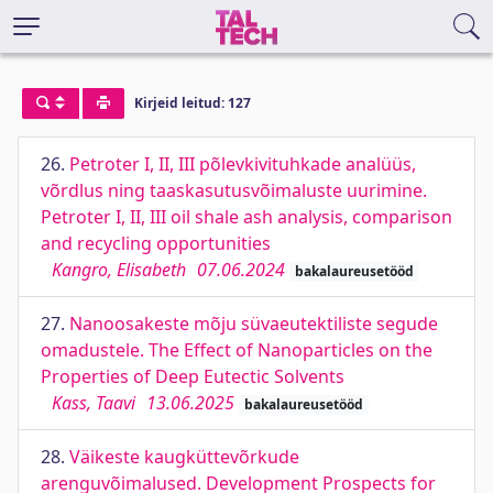
Kirjeid leitud: 127
26.
Petroter I, II, III põlevkivituhkade analüüs,
võrdlus ning taaskasutusvõimaluste uurimine.
Petroter I, II, III oil shale ash analysis, comparison
and recycling opportunities
Kangro, Elisabeth
07.06.2024
bakalaureusetööd
27.
Nanoosakeste mõju süvaeutektiliste segude
omadustele. The Effect of Nanoparticles on the
Properties of Deep Eutectic Solvents
Kass, Taavi
13.06.2025
bakalaureusetööd
28.
Väikeste kaugküttevõrkude
arenguvõimalused. Development Prospects for