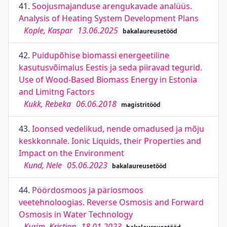
41.
Soojusmajanduse arengukavade analüüs.
Analysis of Heating System Development Plans
Kople, Kaspar
13.06.2025
bakalaureusetööd
42.
Puidupõhise biomassi energeetiline
kasutusvõimalus Eestis ja seda piiravad tegurid.
Use of Wood-Based Biomass Energy in Estonia
and Limitng Factors
Kukk, Rebeka
06.06.2018
magistritööd
43.
Ioonsed vedelikud, nende omadused ja mõju
keskkonnale. Ionic Liquids, their Properties and
Impact on the Environment
Kund, Nele
05.06.2023
bakalaureusetööd
44.
Pöördosmoos ja päriosmoos
veetehnoloogias. Reverse Osmosis and Forward
Osmosis in Water Technology
Kurim, Kristjan
18.01.2023