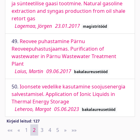
ja sünteetilise gaasi tootmine. Natural gasoline
extraction and syngas production from oil shale
retort gas
Lagemaa, Jörgen
23.01.2017
magistritööd
49.
Reovee puhastamine Pärnu
Reoveepuhastusjaamas. Purification of
wastewater in Pärnu Wastewater Treatment
Plant
Laius, Martin
09.06.2017
bakalaureusetööd
50.
Ioonsete vedelike kasutamine soojusenergia
salvestamisel. Application of Ionic Liquids in
Thermal Energy Storage
Leheroo, Margot
05.06.2023
bakalaureusetööd
Kirjeid leitud: 127
««
First
«
Previous
1
2
3
4
5
»
Next
»»
Last