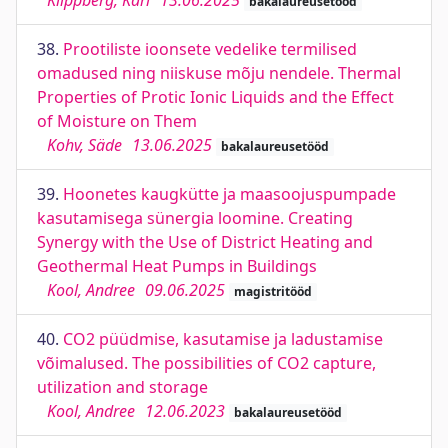
Klippberg, Karl
13.06.2025
bakalaureusetööd
38.
Prootiliste ioonsete vedelike termilised
omadused ning niiskuse mõju nendele. Thermal
Properties of Protic Ionic Liquids and the Effect
of Moisture on Them
Kohv, Säde
13.06.2025
bakalaureusetööd
39.
Hoonetes kaugkütte ja maasoojuspumpade
kasutamisega sünergia loomine. Creating
Synergy with the Use of District Heating and
Geothermal Heat Pumps in Buildings
Kool, Andree
09.06.2025
magistritööd
40.
CO2 püüdmise, kasutamise ja ladustamise
võimalused. The possibilities of CO2 capture,
utilization and storage
Kool, Andree
12.06.2023
bakalaureusetööd