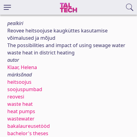
pealkiri
Reovee heitsoojuse kaugküttes kasutamise
võimalused ja mõjud
The possibilities and impact of using sewage water
waste heat in district heating
autor
Klaar, Helena
märksõnad
heitsoojus
soojuspumbad
reovesi
waste heat
heat pumps
wastewater
bakalaureusetööd
bachelor's theses