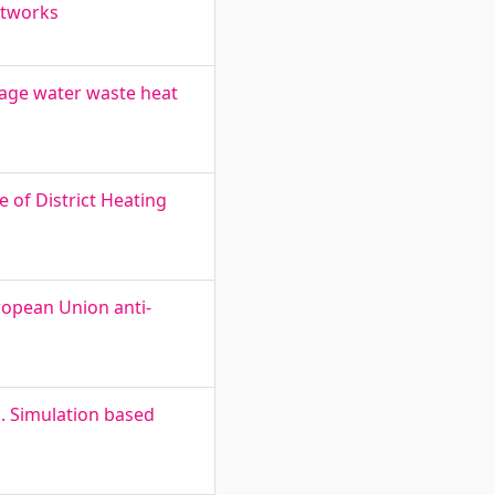
etworks
wage water waste heat
of District Heating
ropean Union anti-
 Simulation based