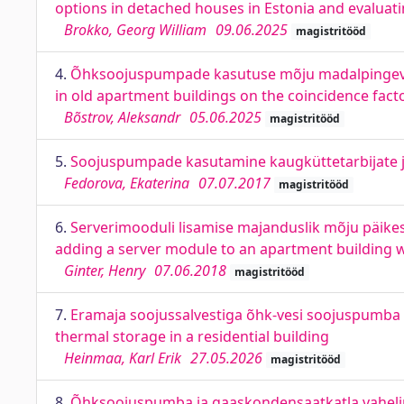
options in detached houses in Estonia and evaluatin
Brokko, Georg William
09.06.2025
magistritööd
4.
Õhksoojuspumpade kasutuse mõju madalpingevõr
in old apartment buildings on the coincidence facto
Bõstrov, Aleksandr
05.06.2025
magistritööd
5.
Soojuspumpade kasutamine kaugküttetarbijate ju
Fedorova, Ekaterina
07.07.2017
magistritööd
6.
Serverimooduli lisamise majanduslik mõju päikes
adding a server module to an apartment building w
Ginter, Henry
07.06.2018
magistritööd
7.
Eramaja soojussalvestiga õhk-vesi soojuspumba 
thermal storage in a residential building
Heinmaa, Karl Erik
27.05.2026
magistritööd
8.
Õhksoojuspumba ja gaaskondensaatkatla vaheline 