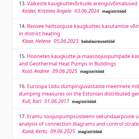
13.
Väikeste kaugküttevõrkude arenguvõimalused. 
Kelder, Kristiina Angela
03.06.2024
magistritööd
14.
Reovee heitsoojuse kaugküttes kasutamise võim
in district heating
Klaar, Helena
05.06.2023
bakalaureusetööd
15.
Hoonetes kaugkütte ja maasoojuspumpade kasut
and Geothermal Heat Pumps in Buildings
Kool, Andree
09.06.2025
magistritööd
16.
Euroopa Liidu dumpinguvastaste meetmete mõju 
dumping measures on the Estonian distributed ge
Kull, Karl
01.06.2017
magistritööd
17.
Eramu soojuspumpsüsteemi sekundaarpoole ühe
analysis of connection diagrams and control strate
Kund, Kertu
09.06.2025
magistritööd