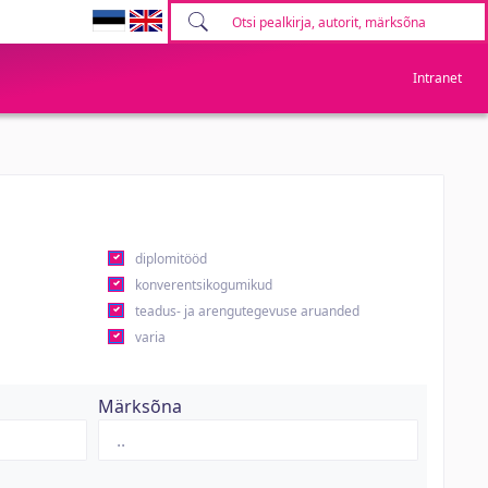
Intranet
diplomitööd
konverentsikogumikud
teadus- ja arengutegevuse aruanded
varia
Märksõna