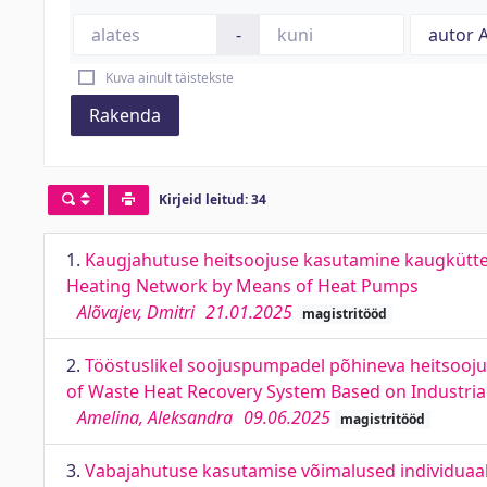
-
Kuva ainult täistekste
Rakenda
Kirjeid leitud: 34
1.
Kaugjahutuse heitsoojuse kasutamine kaugkütte v
Heating Network by Means of Heat Pumps
Alõvajev, Dmitri
21.01.2025
magistritööd
2.
Tööstuslikel soojuspumpadel põhineva heitsoojuse
of Waste Heat Recovery System Based on Industria
Amelina, Aleksandra
09.06.2025
magistritööd
3.
Vabajahutuse kasutamise võimalused individuaal