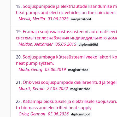
18.
Soojuspumpade ja elektriautode lisandumise mõ
heat pumps and electric vehicles on the coincidence
Metsik, Merilin
03.06.2025
magistritööd
19.
Eramaja soojusvarustussüsteemi automatiseeri
системы теплоснабжения индивидуального дом
Moldon, Alexander
05.06.2015
diplomitööd
20.
Soojuspumbaga küttesüsteemi veekollektori ko
heat pump system.
Muda, Georg
05.06.2019
magistritööd
21.
Õhk-vesi soojuspumpade deklareeritud ja tegeli
Murrik, Ketriin
27.05.2022
magistritööd
22.
Katlamaja biokütusele ja elektrilisele soojusva
to biomass and electrified heat supply
Orlov, German
05.06.2026
diplomitööd