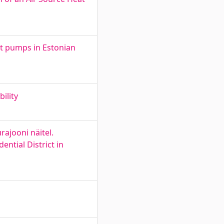
t pumps in Estonian
ility
ajooni näitel.
ntial District in