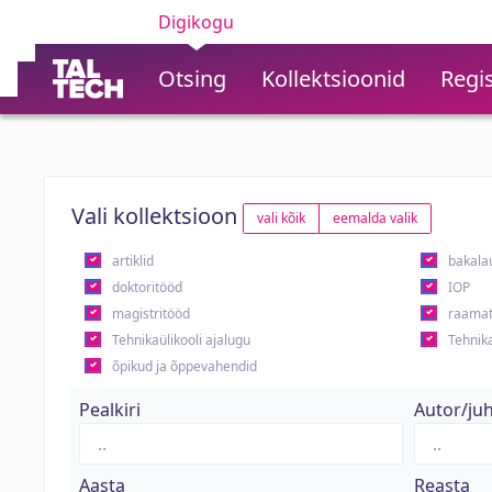
Digikogu
Otsing
Kollektsioonid
Regis
Vali kollektsioon
vali kõik
eemalda valik
artiklid
bakala
doktoritööd
IOP
magistritööd
raamat
Tehnikaülikooli ajalugu
Tehnika
õpikud ja õppevahendid
Pealkiri
Autor/ju
Aasta
Reasta