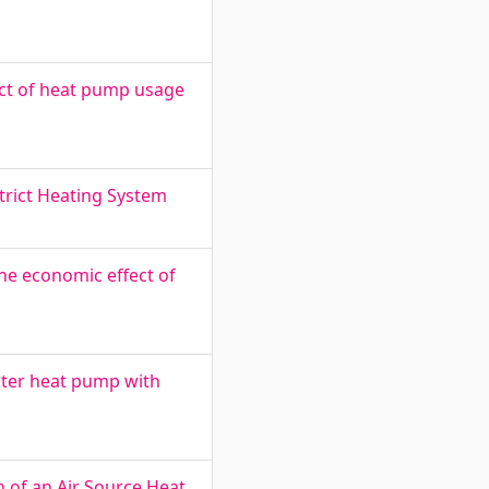
ct of heat pump usage
trict Heating System
he economic effect of
ater heat pump with
 of an Air Source Heat