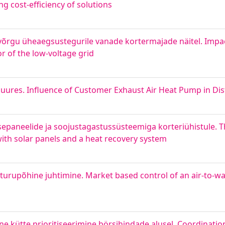
g cost-efficiency of solutions
gu üheaegsustegurile vanade kortermajade näitel. Impa
r of the low-voltage grid
ures. Influence of Customer Exhaust Air Heat Pump in Dis
epaneelide ja soojustagastussüsteemiga korteriühistule. T
ith solar panels and a heat recovery system
turupõhine juhtimine. Market based control of an air-to-w
kütte prioritiseerimine börsihindade alusel. Coordination