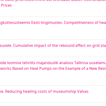
 Prices
üttesüsteemis Eesti tingimustes. Competitiveness of hea
usele. Cumulative impact of the rebound effect on grid stab
 loomise tehnilis-majanduslik analüüs Tallinna uuselamur
etworks Based on Heat Pumps on the Example of a New Reside
e. Reducing heating costs of museumship Valvas