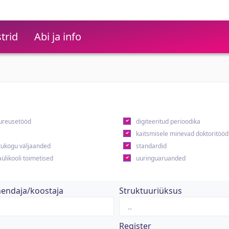
trid
Abi ja info
ureusetööd
digiteeritud perioodika
kaitsmisele minevad doktoritööd
ukogu väljaanded
standardid
ülikooli toimetised
uuringuaruanded
hendaja/koostaja
Struktuuriüksus
Register