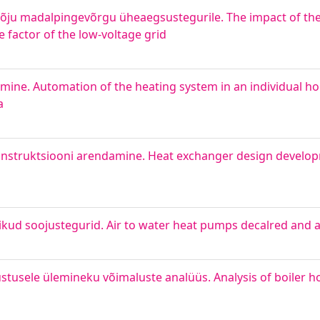
ju madalpingevõrgu üheaegsustegurile. The impact of the 
 factor of the low-voltage grid
mine. Automation of the heating system in an individual 
а
nstruktsiooni arendamine. Heat exchanger design develop
kud soojustegurid. Air to water heat pumps decalred and a
rustusele ülemineku võimaluste analüüs. Analysis of boiler h