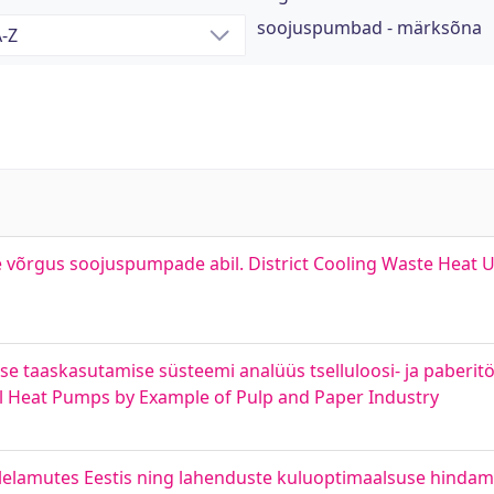
soojuspumbad - märksõna
õrgus soojuspumpade abil. District Cooling Waste Heat Util
 taaskasutamise süsteemi analüüs tselluloosi- ja paberitöö
l Heat Pumps by Example of Pulp and Paper Industry
elamutes Eestis ning lahenduste kuluoptimaalsuse hindami