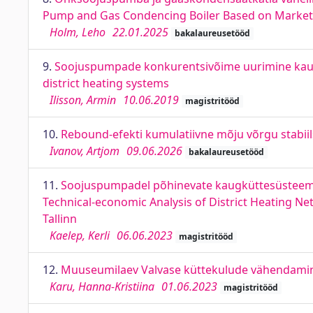
Pump and Gas Condencing Boiler Based on Market
Holm, Leho
22.01.2025
bakalaureusetööd
9.
Soojuspumpade konkurentsivõime uurimine kaugk
district heating systems
Ilisson, Armin
10.06.2019
magistritööd
10.
Rebound-efekti kumulatiivne mõju võrgu stabiils
Ivanov, Artjom
09.06.2026
bakalaureusetööd
11.
Soojuspumpadel põhinevate kaugküttesüsteemide
Technical-economic Analysis of District Heating N
Tallinn
Kaelep, Kerli
06.06.2023
magistritööd
12.
Muuseumilaev Valvase küttekulude vähendamin
Karu, Hanna-Kristiina
01.06.2023
magistritööd