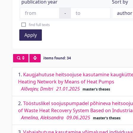
publication year
Sort by
-
find full texts
Apply
items found: 34
1.
Kaugjahutuse heitsoojuse kasutamine kaugkütte v
Heating Network by Means of Heat Pumps
Alõvajev, Dmitri
21.01.2025
master's theses
2.
Tööstuslikel soojuspumpadel põhineva heitsoojuse
of Waste Heat Recovery System Based on Industria
Amelina, Aleksandra
09.06.2025
master's theses
3.
Vabajahutuse kasutamise võimalused individuaal