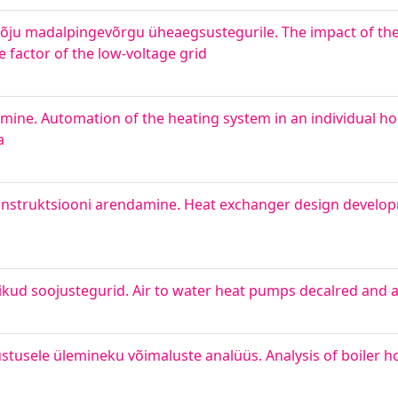
ju madalpingevõrgu üheaegsustegurile. The impact of the 
 factor of the low-voltage grid
mine. Automation of the heating system in an individual 
а
nstruktsiooni arendamine. Heat exchanger design develop
kud soojustegurid. Air to water heat pumps decalred and a
rustusele ülemineku võimaluste analüüs. Analysis of boiler h