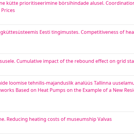
kütte prioritiseerimine börsihindade alusel. Coordination
 Prices
üttesüsteemis Eesti tingimustes. Competitiveness of hea
usele. Cumulative impact of the rebound effect on grid stab
 loomise tehnilis-majanduslik analüüs Tallinna uuselamur
etworks Based on Heat Pumps on the Example of a New Reside
e. Reducing heating costs of museumship Valvas