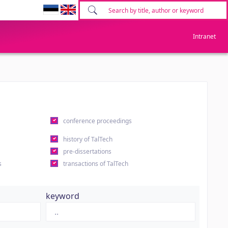
Intranet
conference proceedings
history of TalTech
pre-dissertations
s
transactions of TalTech
keyword