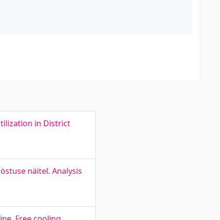
ization in District
stuse näitel. Analysis
ne. Free cooling