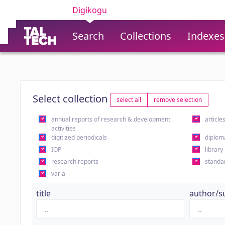
Digikogu
Search
Collections
Indexes
Select collection
select all
remove selection
annual reports of research & development
article
activities
digitized periodicals
diplom
IOP
library
research reports
standa
varia
title
author/s