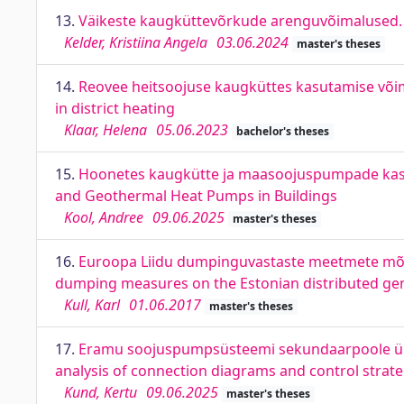
13.
Väikeste kaugküttevõrkude arenguvõimalused. 
Kelder, Kristiina Angela
03.06.2024
master's theses
14.
Reovee heitsoojuse kaugküttes kasutamise võim
in district heating
Klaar, Helena
05.06.2023
bachelor's theses
15.
Hoonetes kaugkütte ja maasoojuspumpade kasut
and Geothermal Heat Pumps in Buildings
Kool, Andree
09.06.2025
master's theses
16.
Euroopa Liidu dumpinguvastaste meetmete mõju 
dumping measures on the Estonian distributed ge
Kull, Karl
01.06.2017
master's theses
17.
Eramu soojuspumpsüsteemi sekundaarpoole ühe
analysis of connection diagrams and control strate
Kund, Kertu
09.06.2025
master's theses