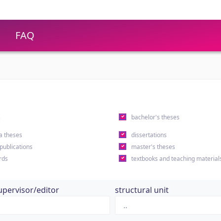
FAQ
s
bachelor's theses
a theses
dissertations
 publications
master's theses
rds
textbooks and teaching material
upervisor/editor
structural unit