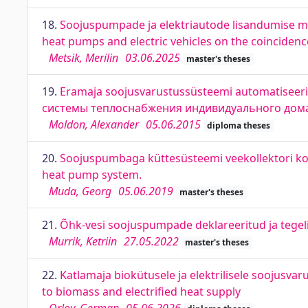
18.
Soojuspumpade ja elektriautode lisandumise mõ
heat pumps and electric vehicles on the coincidence
Metsik, Merilin
03.06.2025
master's theses
19.
Eramaja soojusvarustussüsteemi automatiseeri
системы теплоснабжения индивидуального дом
Moldon, Alexander
05.06.2015
diploma theses
20.
Soojuspumbaga küttesüsteemi veekollektori ko
heat pump system.
Muda, Georg
05.06.2019
master's theses
21.
Õhk-vesi soojuspumpade deklareeritud ja tegeli
Murrik, Ketriin
27.05.2022
master's theses
22.
Katlamaja biokütusele ja elektrilisele soojusva
to biomass and electrified heat supply