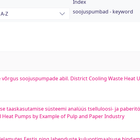
Index
soojuspumbad - keyword
õrgus soojuspumpade abil. District Cooling Waste Heat Util
 taaskasutamise süsteemi analüüs tselluloosi- ja paberitöö
l Heat Pumps by Example of Pulp and Paper Industry
elamutes Eestis ning lahenduste kuluoptimaalsuse hindami