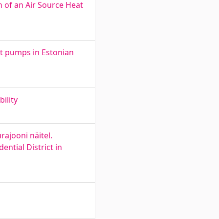
 of an Air Source Heat
t pumps in Estonian
ility
ajooni näitel.
ntial District in