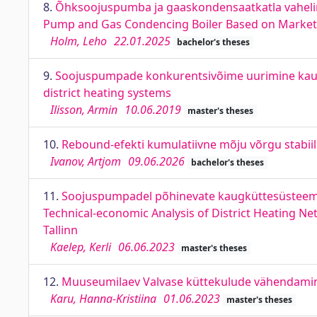
8.
Õhksoojuspumba ja gaaskondensaatkatla vaheline 
Pump and Gas Condencing Boiler Based on Market
Holm, Leho
22.01.2025
bachelor's theses
9.
Soojuspumpade konkurentsivõime uurimine kaugk
district heating systems
Ilisson, Armin
10.06.2019
master's theses
10.
Rebound-efekti kumulatiivne mõju võrgu stabiils
Ivanov, Artjom
09.06.2026
bachelor's theses
11.
Soojuspumpadel põhinevate kaugküttesüsteemide
Technical-economic Analysis of District Heating N
Tallinn
Kaelep, Kerli
06.06.2023
master's theses
12.
Muuseumilaev Valvase küttekulude vähendamin
Karu, Hanna-Kristiina
01.06.2023
master's theses