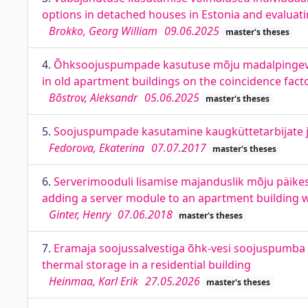
options in detached houses in Estonia and evaluatin
Brokko, Georg William
09.06.2025
master's theses
4.
Õhksoojuspumpade kasutuse mõju madalpingevõr
in old apartment buildings on the coincidence facto
Bõstrov, Aleksandr
05.06.2025
master's theses
5.
Soojuspumpade kasutamine kaugküttetarbijate ju
Fedorova, Ekaterina
07.07.2017
master's theses
6.
Serverimooduli lisamise majanduslik mõju päikes
adding a server module to an apartment building w
Ginter, Henry
07.06.2018
master's theses
7.
Eramaja soojussalvestiga õhk-vesi soojuspumba 
thermal storage in a residential building
Heinmaa, Karl Erik
27.05.2026
master's theses