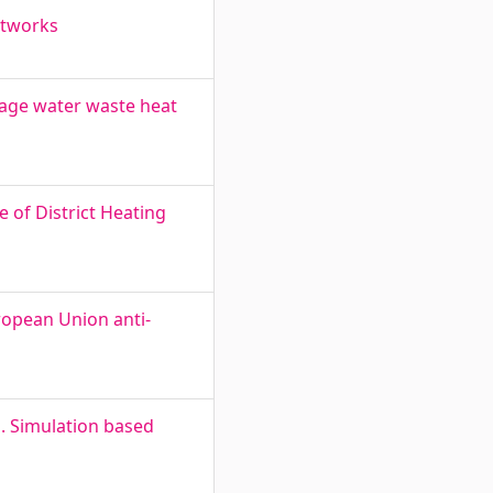
etworks
wage water waste heat
of District Heating
ropean Union anti-
 Simulation based