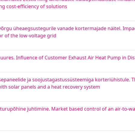
g cost-efficiency of solutions
gu üheaegsustegurile vanade kortermajade näitel. Impa
r of the low-voltage grid
ures. Influence of Customer Exhaust Air Heat Pump in Dis
epaneelide ja soojustagastussüsteemiga korteriühistule. T
ith solar panels and a heat recovery system
turupõhine juhtimine. Market based control of an air-to-w