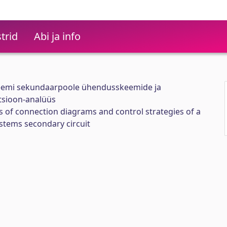
trid
Abi ja info
emi sekundaarpoole ühendusskeemide ja
tsioon-analüüs
s of connection diagrams and control strategies of a
stems secondary circuit