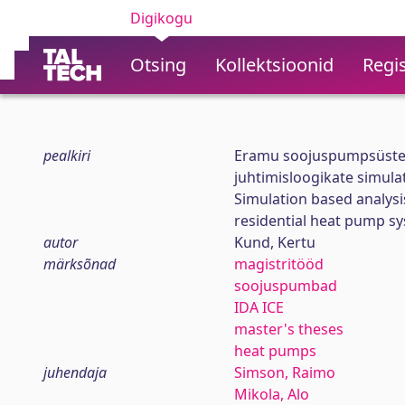
Digikogu
Otsing
Kollektsioonid
Regis
pealkiri
Eramu soojuspumpsüste
juhtimisloogikate simula
Simulation based analysi
residential heat pump sy
autor
Kund, Kertu
märksõnad
magistritööd
soojuspumbad
IDA ICE
master's theses
heat pumps
juhendaja
Simson, Raimo
Mikola, Alo