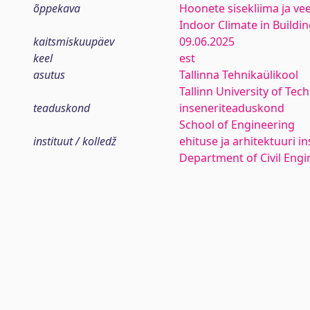
õppekava
Hoonete sisekliima ja ve
Indoor Climate in Buildi
kaitsmiskuupäev
09.06.2025
keel
est
asutus
Tallinna Tehnikaülikool
Tallinn University of Tec
teaduskond
inseneriteaduskond
School of Engineering
instituut / kolledž
ehituse ja arhitektuuri in
Department of Civil Engi