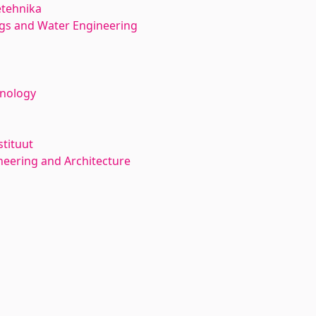
etehnika
ngs and Water Engineering
hnology
stituut
neering and Architecture