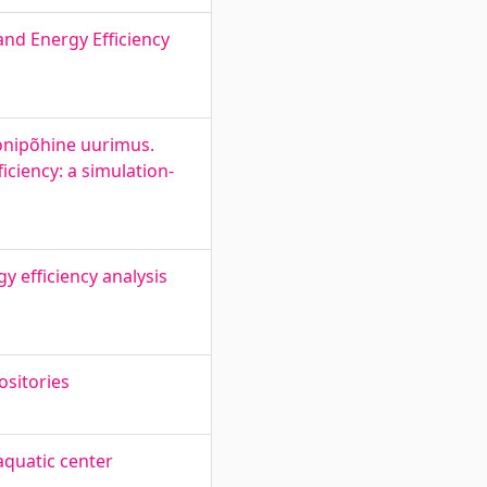
and Energy Efficiency
onipõhine uurimus.
iciency: a simulation-
 efficiency analysis
ositories
aquatic center