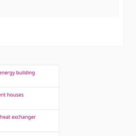
-energy building
ment houses
 heat exchanger