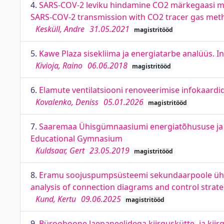
4.
SARS-COV-2 leviku hindamine CO2 märkegaasi mee
SARS-COV-2 transmission with CO2 tracer gas met
Kesküll, Andre
31.05.2021
magistritööd
5.
Kawe Plaza sisekliima ja energiatarbe analüüs. 
Kivioja, Raino
06.06.2018
magistritööd
6.
Elamute ventilatsiooni renoveerimise infokaardid
Kovalenko, Deniss
05.01.2026
magistritööd
7.
Saaremaa Ühisgümnaasiumi energiatõhususe ja si
Educational Gymnasium
Kuldsaar, Gert
23.05.2019
magistritööd
8.
Eramu soojuspumpsüsteemi sekundaarpoole ühen
analysis of connection diagrams and control strate
Kund, Kertu
09.06.2025
magistritööd
9.
Büroohoone laepaneelidega kiirguskütte- ja kiir