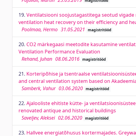
Pajuväli, Martin
23.05.2019
magistritööd
19.
Ventilatsiooni soojustagastitega seotud vigade 
ventilation heat recovery on their efficiency and h
Poolmaa, Hermo
31.05.2021
magistritööd
20.
CO2 märkegaasi meetodite kasutamine ventilat
Ventilation Performance Evaluation
Rehand, Juhan
08.06.2016
magistritööd
21.
Korteripõhise ja tsentraalse ventilatsioonisü
and central ventilation system based on Akadeemi
Samberk, Vahur
03.06.2020
magistritööd
22.
Ajalooliste ehitiste kütte- ja ventilatsioonisüs
renovated antique and historical buildings
Saveljev, Aleksei
02.06.2020
magistritööd
23.
Hallvee energiatõhusus kortermajades. Greywat