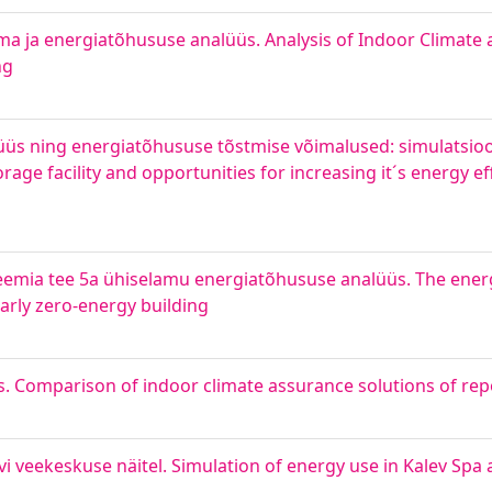
ma ja energiatõhususe analüüs. Analysis of Indoor Climate 
ng
üs ning energiatõhususe tõstmise võimalused: simulatsio
rage facility and opportunities for increasing it´s energy eff
emia tee 5a ühiselamu energiatõhususe analüüs. The energy
arly zero-energy building
s. Comparison of indoor climate assurance solutions of rep
 veekeskuse näitel. Simulation of energy use in Kalev Spa 