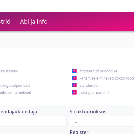
trid
Abi ja info
ureusetööd
digiteeritud perioodika
kaitsmisele minevad doktoritööd
ukogu väljaanded
standardid
ülikooli toimetised
uuringuaruanded
hendaja/koostaja
Struktuuriüksus
Register