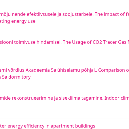
mõju nende efektiivsusele ja soojustarbele. The impact of fa
eating energy use
siooni toimivuse hindamisel. The Usage of CO2 Tracer Gas
steemi võrdlus Akadeemia 5a ühiselamu põhjal.. Comparison
a 5a dormitory
teemide rekonstrueerimine ja sisekliima tagamine. Indoor cli
er energy efficiency in apartment buildings