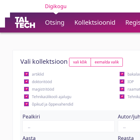
Digikogu
Otsing
Kollektsioonid
Regis
Vali kollektsioon
vali kõik
eemalda valik
artiklid
bakala
doktoritööd
IOP
magistritööd
raamat
Tehnikaülikooli ajalugu
Tehnika
õpikud ja õppevahendid
Pealkiri
Autor/ju
Aasta
Reasta