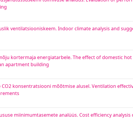
ding
uslik ventilatsiooniskeem. Indoor climate analysis and sugge
ju kortermaja energiatarbele. The effect of domestic hot 
an apartment building
e CO2 konsentratsiooni mõõtmise alusel. Ventilation effect
urements
use miinimumtasemete analüüs. Cost efficiency analysis o