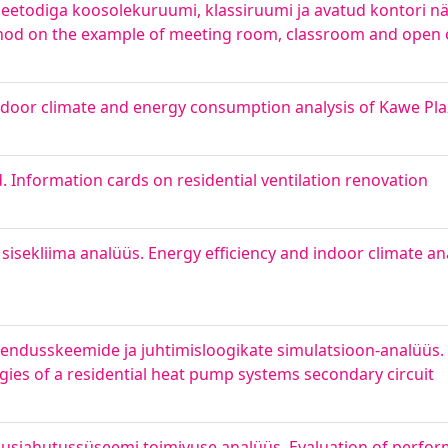
todiga koosolekuruumi, klassiruumi ja avatud kontori näi
hod on the example of meeting room, classroom and open o
Indoor climate and energy consumption analysis of Kawe Pl
. Information cards on residential ventilation renovation
sekliima analüüs. Energy efficiency and indoor climate an
dusskeemide ja juhtimisloogikate simulatsioon-analüüs. 
gies of a residential heat pump systems secondary circuit
gusjahutussüseemi toimivuse analüüs. Evaluation of perfor