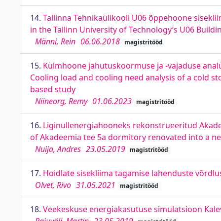
14.
Tallinna Tehnikaülikooli U06 õppehoone siseklii
in the Tallinn University of Technology’s U06 Buildi
Männi, Rein
06.06.2018
magistritööd
15.
Külmhoone jahutuskoormuse ja -vajaduse analü
Cooling load and cooling need analysis of a cold sto
based study
Niineorg, Remy
01.06.2023
magistritööd
16.
Liginullenergiahooneks rekonstrueeritud Akade
of Akadeemia tee 5a dormitory renovated into a ne
Nuija, Andres
23.05.2019
magistritööd
17.
Hoidlate sisekliima tagamise lahenduste võrdlu
Olvet, Rivo
31.05.2021
magistritööd
18.
Veekeskuse energiakasutuse simulatsioon Kalevi