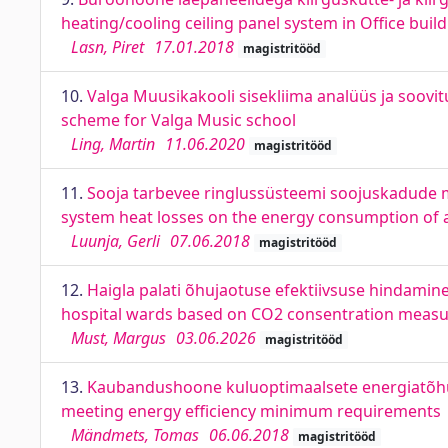
heating/cooling ceiling panel system in Office buil
Lasn, Piret
17.01.2018
magistritööd
10.
Valga Muusikakooli sisekliima analüüs ja soovit
scheme for Valga Music school
Ling, Martin
11.06.2020
magistritööd
11.
Sooja tarbevee ringlussüsteemi soojuskadude mõ
system heat losses on the energy consumption of 
Luunja, Gerli
07.06.2018
magistritööd
12.
Haigla palati õhujaotuse efektiivsuse hindamin
hospital wards based on CO2 consentration meas
Must, Margus
03.06.2026
magistritööd
13.
Kaubandushoone kuluoptimaalsete energiatõhus
meeting energy efficiency minimum requirements
Mändmets, Tomas
06.06.2018
magistritööd