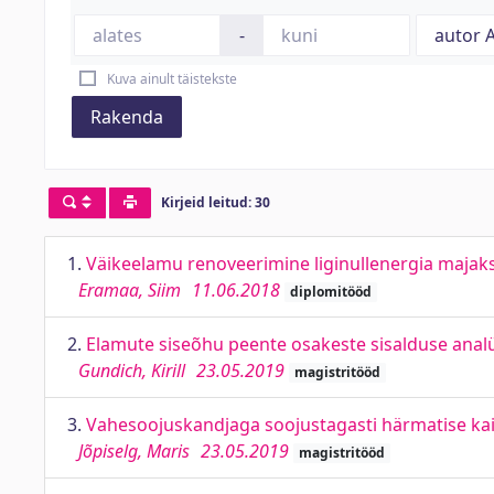
-
Kuva ainult täistekste
Rakenda
Kirjeid leitud: 30
1.
Väikeelamu renoveerimine liginullenergia majaks.
Eramaa, Siim
11.06.2018
diplomitööd
2.
Elamute siseõhu peente osakeste sisalduse analü
Gundich, Kirill
23.05.2019
magistritööd
3.
Vahesoojuskandjaga soojustagasti härmatise kai
Jõpiselg, Maris
23.05.2019
magistritööd