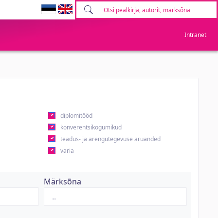
Intranet
diplomitööd
konverentsikogumikud
teadus- ja arengutegevuse aruanded
varia
Märksõna