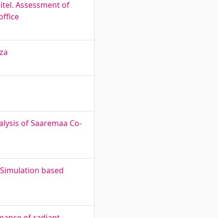
tel. Assessment of
ffice
aza
alysis of Saaremaa Co-
Simulation based
mance of radiant