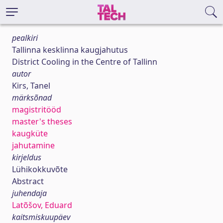
pealkiri
Tallinna kesklinna kaugjahutus
District Cooling in the Centre of Tallinn
autor
Kirs, Tanel
märksõnad
magistritööd
master's theses
kaugküte
jahutamine
kirjeldus
Lühikokkuvõte
Abstract
juhendaja
Latõšov, Eduard
kaitsmiskuupäev