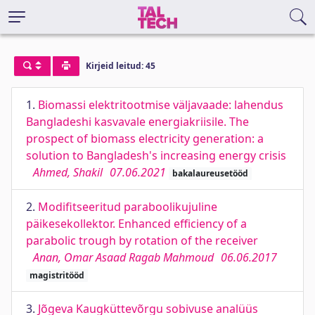
Kirjeid leitud: 45
1.
Biomassi elektritootmise väljavaade: lahendus
Bangladeshi kasvavale energiakriisile. The
prospect of biomass electricity generation: a
solution to Bangladesh's increasing energy crisis
Ahmed, Shakil
07.06.2021
bakalaureusetööd
2.
Modifitseeritud paraboolikujuline
päikesekollektor. Enhanced efficiency of a
parabolic trough by rotation of the receiver
Anan, Omar Asaad Ragab Mahmoud
06.06.2017
magistritööd
3.
Jõgeva Kaugküttevõrgu sobivuse analüüs