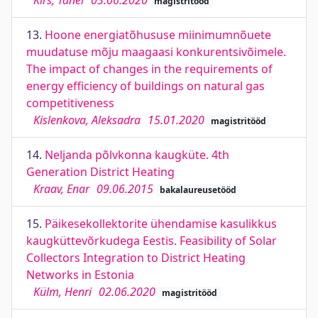
Kirs, Tanel
03.06.2020
magistritööd
13.
Hoone energiatõhususe miinimumnõuete
muudatuse mõju maagaasi konkurentsivõimele.
The impact of changes in the requirements of
energy efficiency of buildings on natural gas
competitiveness
Kislenkova, Aleksadra
15.01.2020
magistritööd
14.
Neljanda põlvkonna kaugküte. 4th
Generation District Heating
Kraav, Enar
09.06.2015
bakalaureusetööd
15.
Päikesekollektorite ühendamise kasulikkus
kaugküttevõrkudega Eestis. Feasibility of Solar
Collectors Integration to District Heating
Networks in Estonia
Külm, Henri
02.06.2020
magistritööd