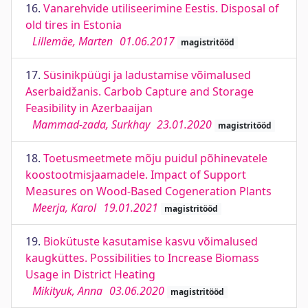
16.
Vanarehvide utiliseerimine Eestis. Disposal of
old tires in Estonia
Lillemäe, Marten
01.06.2017
magistritööd
17.
Süsinikpüügi ja ladustamise võimalused
Aserbaidžanis. Carbob Capture and Storage
Feasibility in Azerbaaijan
Mammad-zada, Surkhay
23.01.2020
magistritööd
18.
Toetusmeetmete mõju puidul põhinevatele
koostootmisjaamadele. Impact of Support
Measures on Wood-Based Cogeneration Plants
Meerja, Karol
19.01.2021
magistritööd
19.
Biokütuste kasutamise kasvu võimalused
kaugküttes. Possibilities to Increase Biomass
Usage in District Heating
Mikityuk, Anna
03.06.2020
magistritööd