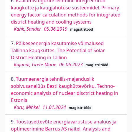
6.
Kaalumistegurite leidmine integreeritud
kaugkütte ja kaugjahutuse süsteemidel. Primary
energy factor calculation methods for integrated
district heating and cooling systems
Kahk, Sander
05.06.2019
magistritööd
7.
Päikeseenergia kasutamise võimalused
Tallinna kaugküttes. The Potential of Solar
District Heating in Tallinn
Kajandi, Grete-Marie
06.06.2023
magistritööd
8.
Tuumaenergia tehnilis-majanduslik
sobivusanalüüs Eesti kaugküttevõrku. Techno-
economic analysis of nuclear disctrict heating in
Estonia
Karu, Mihkel
11.01.2024
magistritööd
9.
Tööstusettevõte energiavarustuse analüüs ja
optimeerimine Barrus AS näitel. Analysis and