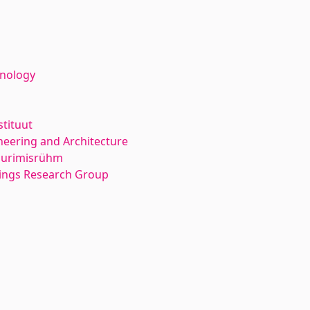
hnology
stituut
neering and Architecture
 uurimisrühm
dings Research Group