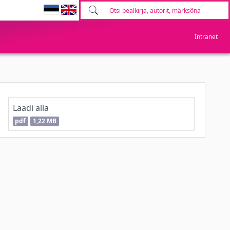
Intranet
Laadi alla
pdf
1,22 MB