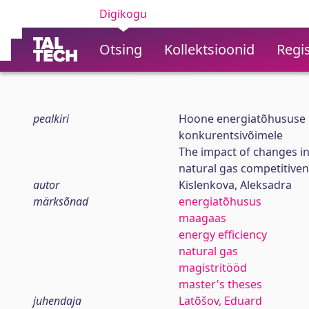
Digikogu
Otsing
Kollektsioonid
Regis
pealkiri
Hoone energiatõhususe
konkurentsivõimele
The impact of changes in
natural gas competitive
autor
Kislenkova, Aleksadra
märksõnad
energiatõhusus
maagaas
energy efficiency
natural gas
magistritööd
master's theses
juhendaja
Latõšov, Eduard