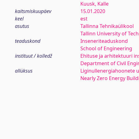
Kuusk, Kalle
kaitsmiskuupäev
15.01.2020
keel
est
asutus
Tallinna Tehnikaülikool
Tallinn University of Tec
teaduskond
Inseneriteaduskond
School of Engineering
instituut / kolledž
Ehituse ja arhitektuuri in
Department of Civil Engi
allüksus
Liginullenergiahoonete
Nearly Zero Energy Buil