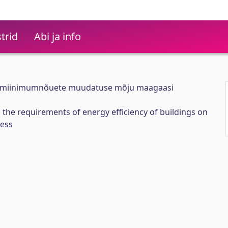
trid
Abi ja info
 miinimumnõuete muudatuse mõju maagaasi
 the requirements of energy efficiency of buildings on
ness