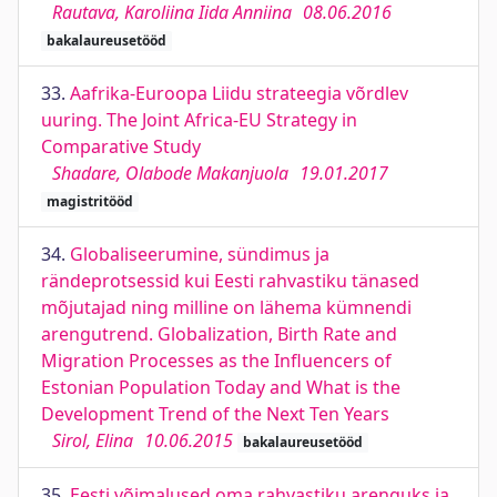
Rautava, Karoliina Iida Anniina
08.06.2016
bakalaureusetööd
33.
Aafrika-Euroopa Liidu strateegia võrdlev
uuring. The Joint Africa-EU Strategy in
Comparative Study
Shadare, Olabode Makanjuola
19.01.2017
magistritööd
34.
Globaliseerumine, sündimus ja
rändeprotsessid kui Eesti rahvastiku tänased
mõjutajad ning milline on lähema kümnendi
arengutrend. Globalization, Birth Rate and
Migration Processes as the Influencers of
Estonian Population Today and What is the
Development Trend of the Next Ten Years
Sirol, Elina
10.06.2015
bakalaureusetööd
35.
Eesti võimalused oma rahvastiku arenguks ja