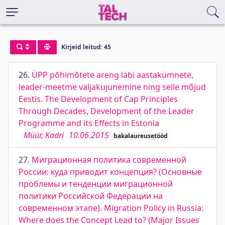
Kirjeid leitud: 45
26.
ÜPP põhimõtete areng läbi aastakümnete,
leader-meetme väljakujunemine ning selle mõjud
Eestis. The Development of Cap Principles
Through Decades, Development of the Leader
Programme and its Effects in Estonia
Müür, Kadri
10.06.2015
bakalaureusetööd
27.
Миграционная политика современной
России: куда приводит концепция? (Основные
проблемы и тенденции миграционной
политики Российской Федерации на
современном этапе). Migration Policy in Russia:
Where does the Concept Lead to? (Major Issues