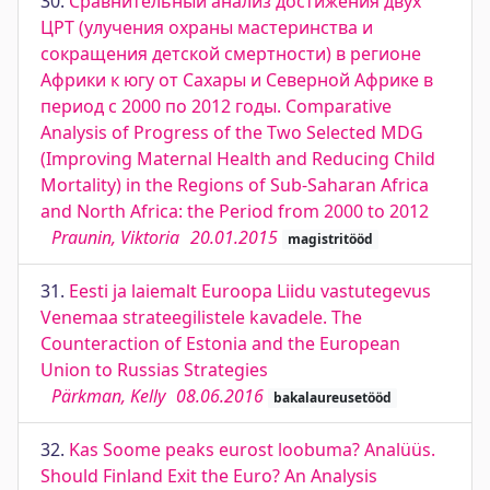
30.
Сравнительный анализ достижения двух
ЦРТ (улучения охраны мастеринства и
сокращения детской смертности) в регионе
Африки к югу от Сахары и Северной Африке в
период с 2000 по 2012 годы. Comparative
Analysis of Progress of the Two Selected MDG
(Improving Maternal Health and Reducing Child
Mortality) in the Regions of Sub-Saharan Africa
and North Africa: the Period from 2000 to 2012
Praunin, Viktoria
20.01.2015
magistritööd
31.
Eesti ja laiemalt Euroopa Liidu vastutegevus
Venemaa strateegilistele kavadele. The
Counteraction of Estonia and the European
Union to Russias Strategies
Pärkman, Kelly
08.06.2016
bakalaureusetööd
32.
Kas Soome peaks eurost loobuma? Analüüs.
Should Finland Exit the Euro? An Analysis