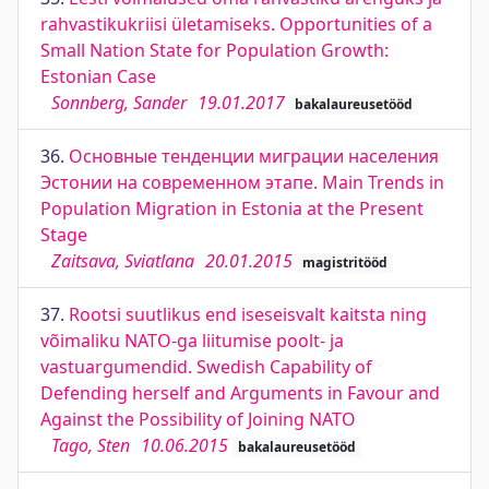
rahvastikukriisi ületamiseks. Opportunities of a
Small Nation State for Population Growth:
Estonian Case
Sonnberg, Sander
19.01.2017
bakalaureusetööd
36.
Основные тенденции миграции населения
Эстонии на современном этапе. Main Trends in
Population Migration in Estonia at the Present
Stage
Zaitsava, Sviatlana
20.01.2015
magistritööd
37.
Rootsi suutlikus end iseseisvalt kaitsta ning
võimaliku NATO-ga liitumise poolt- ja
vastuargumendid. Swedish Capability of
Defending herself and Arguments in Favour and
Against the Possibility of Joining NATO
Tago, Sten
10.06.2015
bakalaureusetööd