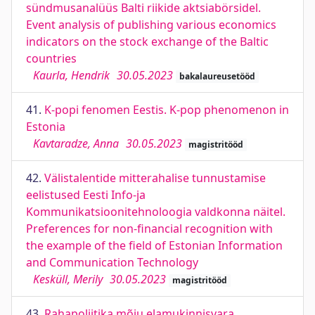
sündmusanalüüs Balti riikide aktsiabörsidel.
Event analysis of publishing various economics
indicators on the stock exchange of the Baltic
countries
Kaurla, Hendrik
30.05.2023
bakalaureusetööd
41.
K-popi fenomen Eestis. K-pop phenomenon in
Estonia
Kavtaradze, Anna
30.05.2023
magistritööd
42.
Välistalentide mitterahalise tunnustamise
eelistused Eesti Info-ja
Kommunikatsioonitehnoloogia valdkonna näitel.
Preferences for non-financial recognition with
the example of the field of Estonian Information
and Communication Technology
Kesküll, Merily
30.05.2023
magistritööd
43.
Rahapoliitika mõju elamukinnisvara