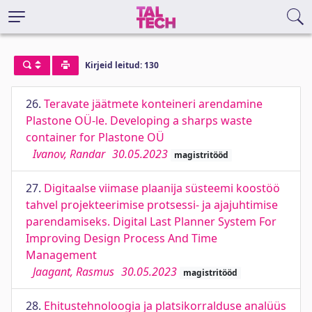
Kirjeid leitud: 130
26.
Teravate jäätmete konteineri arendamine
Plastone OÜ-le. Developing a sharps waste
container for Plastone OÜ
Ivanov, Randar
30.05.2023
magistritööd
27.
Digitaalse viimase plaanija süsteemi koostöö
tahvel projekteerimise protsessi- ja ajajuhtimise
parendamiseks. Digital Last Planner System For
Improving Design Process And Time
Management
Jaagant, Rasmus
30.05.2023
magistritööd
28.
Ehitustehnoloogia ja platsikorralduse analüüs