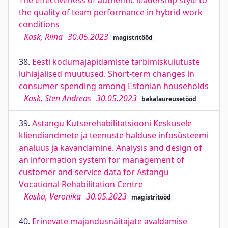
The effectiveness of authentic leadership style to
the quality of team performance in hybrid work
conditions
Kask, Riina
30.05.2023
magistritööd
38.
Eesti kodumajapidamiste tarbimiskulutuste
lühiajalised muutused. Short-term changes in
consumer spending among Estonian households
Kask, Sten Andreas
30.05.2023
bakalaureusetööd
39.
Astangu Kutserehabilitatsiooni Keskusele
kliendiandmete ja teenuste halduse infosüsteemi
analüüs ja kavandamine. Analysis and design of
an information system for management of
customer and service data for Astangu
Vocational Rehabilitation Centre
Kaska, Veronika
30.05.2023
magistritööd
40.
Erinevate majandusnäitajate avaldamise