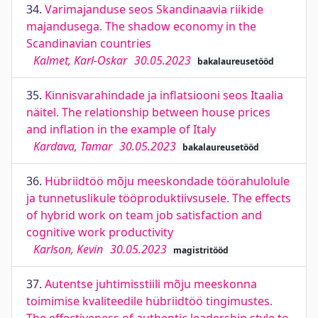
34.
Varimajanduse seos Skandinaavia riikide
majandusega. The shadow economy in the
Scandinavian countries
Kalmet, Karl-Oskar
30.05.2023
bakalaureusetööd
35.
Kinnisvarahindade ja inflatsiooni seos Itaalia
näitel. The relationship between house prices
and inflation in the example of Italy
Kardava, Tamar
30.05.2023
bakalaureusetööd
36.
Hübriidtöö mõju meeskondade töörahulolule
ja tunnetuslikule tööproduktiivsusele. The effects
of hybrid work on team job satisfaction and
cognitive work productivity
Karlson, Kevin
30.05.2023
magistritööd
37.
Autentse juhtimisstiili mõju meeskonna
toimimise kvaliteedile hübriidtöö tingimustes.