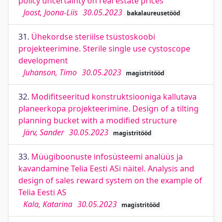
policy uncertainty on real estate prices
Joost, Joona-Liis
30.05.2023
bakalaureusetööd
31.
Ühekordse steriilse tsüstoskoobi
projekteerimine. Sterile single use cystoscope
development
Juhanson, Timo
30.05.2023
magistritööd
32.
Modifitseeritud konstruktsiooniga kallutava
planeerkopa projekteerimine. Design of a tilting
planning bucket with a modified structure
Järv, Sander
30.05.2023
magistritööd
33.
Müügiboonuste infosüsteemi analüüs ja
kavandamine Telia Eesti ASi näitel. Analysis and
design of sales reward system on the example of
Telia Eesti AS
Kala, Katarina
30.05.2023
magistritööd