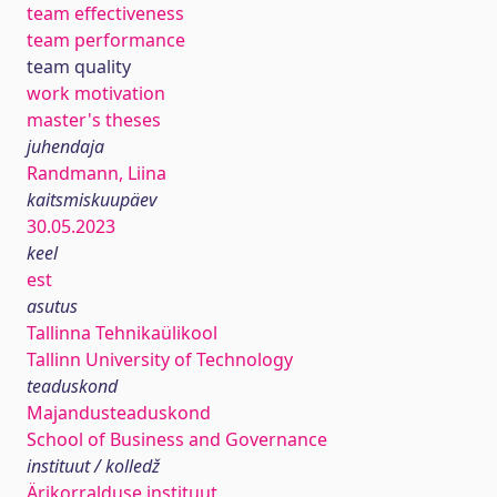
team effectiveness
team performance
team quality
work motivation
master's theses
juhendaja
Randmann, Liina
kaitsmiskuupäev
30.05.2023
keel
est
asutus
Tallinna Tehnikaülikool
Tallinn University of Technology
teaduskond
Majandusteaduskond
School of Business and Governance
instituut / kolledž
Ärikorralduse instituut