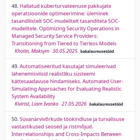
48.
Hallatud küberturvateenuse pakkujate
operatsioonide optimeerimine: üleminek
tasandilistelt SOC-mudelitelt tasanditeta SOC-
mudelitele. Optimizing Security Operations in
Managed Security Service Providers:
Transitioning from Tiered to Tierless Models
Khotin, Maksym
30.05.2025
bakalaureusetööd
49.
Automatiseeritud kasutajat simuleerivad
lähenemisviisid realistliku süsteemi
kättesaadavuse hindamiseks. Automated User-
Simulating Approaches for Evaluating Realistic
System Availability
Kivirist, Liam Ivanko
27.05.2026
bakalaureusetööd
50.
Süvanärvivõrkude töökindluse ja turvalisuse
vastastikused seosed ja ristmõjud.
Interrelationships and Cross-Impacts Between