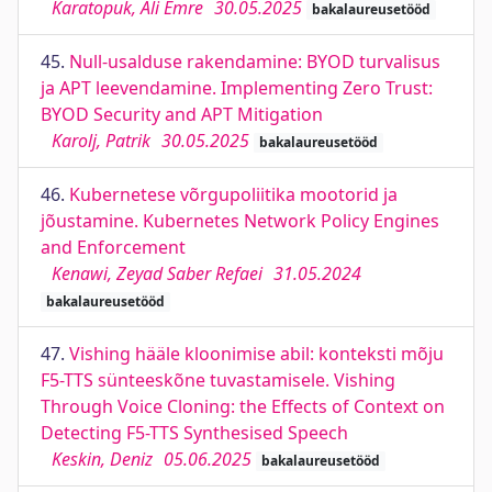
Karatopuk, Ali Emre
30.05.2025
bakalaureusetööd
45.
Null-usalduse rakendamine: BYOD turvalisus
ja APT leevendamine. Implementing Zero Trust:
BYOD Security and APT Mitigation
Karolj, Patrik
30.05.2025
bakalaureusetööd
46.
Kubernetese võrgupoliitika mootorid ja
jõustamine. Kubernetes Network Policy Engines
and Enforcement
Kenawi, Zeyad Saber Refaei
31.05.2024
bakalaureusetööd
47.
Vishing hääle kloonimise abil: konteksti mõju
F5-TTS sünteeskõne tuvastamisele. Vishing
Through Voice Cloning: the Effects of Context on
Detecting F5-TTS Synthesised Speech
Keskin, Deniz
05.06.2025
bakalaureusetööd