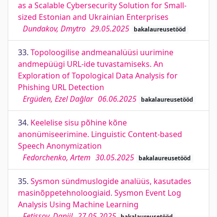
as a Scalable Cybersecurity Solution for Small-
sized Estonian and Ukrainian Enterprises
Dundakov, Dmytro
29.05.2025
bakalaureusetööd
33.
Topoloogilise andmeanalüüsi uurimine
andmepüügi URL-ide tuvastamiseks. An
Exploration of Topological Data Analysis for
Phishing URL Detection
Ergüden, Ezel Dağlar
06.06.2025
bakalaureusetööd
34.
Keelelise sisu põhine kõne
anonümiseerimine. Linguistic Content-based
Speech Anonymization
Fedorchenko, Artem
30.05.2025
bakalaureusetööd
35.
Sysmon sündmuslogide analüüs, kasutades
masinõppetehnoloogiaid. Sysmon Event Log
Analysis Using Machine Learning
Fetissov, Daniil
27.05.2025
bakalaureusetööd