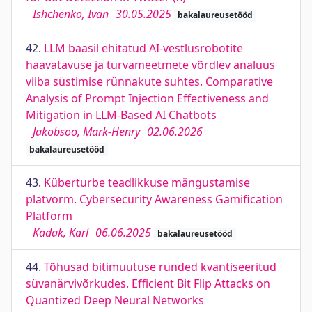
Ishchenko, Ivan
30.05.2025
bakalaureusetööd
42.
LLM baasil ehitatud AI-vestlusrobotite
haavatavuse ja turvameetmete võrdlev analüüs
viiba süstimise rünnakute suhtes. Comparative
Analysis of Prompt Injection Effectiveness and
Mitigation in LLM-Based AI Chatbots
Jakobsoo, Mark-Henry
02.06.2026
bakalaureusetööd
43.
Küberturbe teadlikkuse mängustamise
platvorm. Cybersecurity Awareness Gamification
Platform
Kadak, Karl
06.06.2025
bakalaureusetööd
44.
Tõhusad bitimuutuse ründed kvantiseeritud
süvanärvivõrkudes. Efficient Bit Flip Attacks on
Quantized Deep Neural Networks