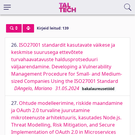
Kirjeid leitud: 139
26.
ISO27001 standardit kasutavate väikese ja
keskmise suurusega ettevõtete
turvahaavatavuste haldusprotseduuri
väljaarendamine. Developing a Vulnerability
Management Procedure for Small- and Medium-
sized Companies Using the ISO27001 Standard
DAngelo, Mariano
31.05.2024
bakalaureusetööd
27.
Ohtude modelleerimine, riskide maandamine
ja OAuth 2.0 turvaline juurutamine
mikroteenuste arhitektuuris, kasutades Node.js.
Threat Modelling, Risk Mitigation, and Secure
Implementation of OAuth 2.0 in Microservices