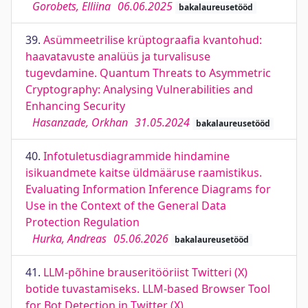
Gorobets, Elliina
06.06.2025
bakalaureusetööd
39.
Asümmeetrilise krüptograafia kvantohud:
haavatavuste analüüs ja turvalisuse
tugevdamine. Quantum Threats to Asymmetric
Cryptography: Analysing Vulnerabilities and
Enhancing Security
Hasanzade, Orkhan
31.05.2024
bakalaureusetööd
40.
Infotuletusdiagrammide hindamine
isikuandmete kaitse üldmääruse raamistikus.
Evaluating Information Inference Diagrams for
Use in the Context of the General Data
Protection Regulation
Hurka, Andreas
05.06.2026
bakalaureusetööd
41.
LLM-põhine brauseritööriist Twitteri (X)
botide tuvastamiseks. LLM-based Browser Tool
for Bot Detection in Twitter (X)