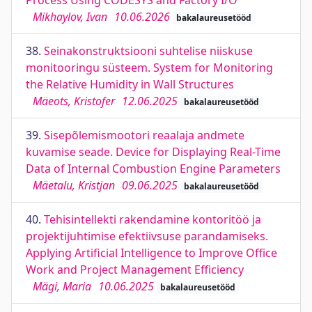
Process Using CODESYS and Factory I/O
Mikhaylov, Ivan
10.06.2026
bakalaureusetööd
38.
Seinakonstruktsiooni suhtelise niiskuse
monitooringu süsteem. System for Monitoring
the Relative Humidity in Wall Structures
Mäeots, Kristofer
12.06.2025
bakalaureusetööd
39.
Sisepõlemismootori reaalaja andmete
kuvamise seade. Device for Displaying Real-Time
Data of Internal Combustion Engine Parameters
Mäetalu, Kristjan
09.06.2025
bakalaureusetööd
40.
Tehisintellekti rakendamine kontoritöö ja
projektijuhtimise efektiivsuse parandamiseks.
Applying Artificial Intelligence to Improve Office
Work and Project Management Efficiency
Mägi, Maria
10.06.2025
bakalaureusetööd