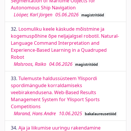
Segmentation of Maritime Objects for
Autonomous Ship Navigation
Lööper, Karl Jörgen
05.06.2026
magistritööd
32.
Loomuliku keele käskude mõistmine ja
kogemuspõhine õpe neljajalgsel robotil. Natural-
Language Command Interpretation and
Experience-Based Learning in a Quadruped
Robot
Malsroos, Raiko
04.06.2026
magistritööd
33.
Tulemuste haldussüsteem Ylispordi
spordimängude korraldamiseks
veebirakendusena. Web-Based Results
Management System for Ylisport Sports
Competitions
Marand, Hans Andre
10.06.2025
bakalaureusetööd
34.
Aja ja liikumise uuringu rakendamine