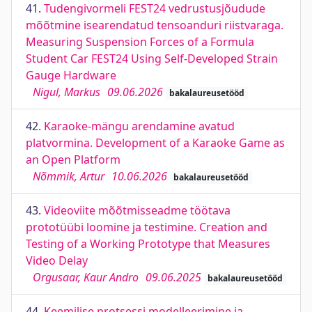
41.
Tudengivormeli FEST24 vedrustusjõudude
mõõtmine isearendatud tensoanduri riistvaraga.
Measuring Suspension Forces of a Formula
Student Car FEST24 Using Self-Developed Strain
Gauge Hardware
Nigul, Markus
09.06.2026
bakalaureusetööd
42.
Karaoke-mängu arendamine avatud
platvormina. Development of a Karaoke Game as
an Open Platform
Nõmmik, Artur
10.06.2026
bakalaureusetööd
43.
Videoviite mõõtmisseadme töötava
prototüübi loomine ja testimine. Creation and
Testing of a Working Prototype that Measures
Video Delay
Orgusaar, Kaur Andro
09.06.2025
bakalaureusetööd
44.
Keemilise protsessi modelleerimine ja