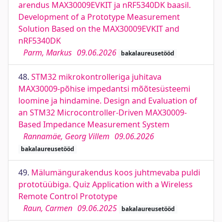
arendus MAX30009EVKIT ja nRF5340DK baasil.
Development of a Prototype Measurement
Solution Based on the MAX30009EVKIT and
nRF5340DK
Parm, Markus
09.06.2026
bakalaureusetööd
48.
STM32 mikrokontrolleriga juhitava
MAX30009-põhise impedantsi mõõtesüsteemi
loomine ja hindamine. Design and Evaluation of
an STM32 Microcontroller-Driven MAX30009-
Based Impedance Measurement System
Rannamäe, Georg Villem
09.06.2026
bakalaureusetööd
49.
Mälumängurakendus koos juhtmevaba puldi
prototüübiga. Quiz Application with a Wireless
Remote Control Prototype
Raun, Carmen
09.06.2025
bakalaureusetööd