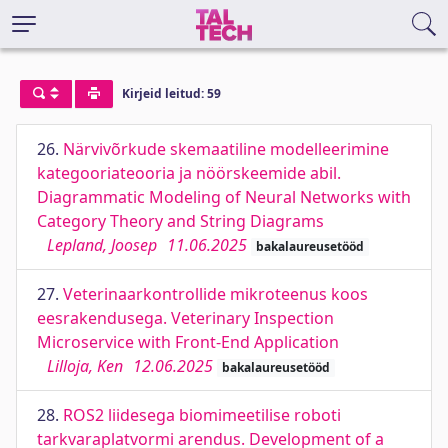
Kirjeid leitud: 59
26.
Närvivõrkude skemaatiline modelleerimine
kategooriateooria ja nöörskeemide abil.
Diagrammatic Modeling of Neural Networks with
Category Theory and String Diagrams
Lepland, Joosep
11.06.2025
bakalaureusetööd
27.
Veterinaarkontrollide mikroteenus koos
eesrakendusega. Veterinary Inspection
Microservice with Front-End Application
Lilloja, Ken
12.06.2025
bakalaureusetööd
28.
ROS2 liidesega biomimeetilise roboti
tarkvaraplatvormi arendus. Development of a