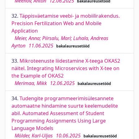
Meenov, Anton
12.06.2025
bakalaureusetööd
32.
Täppisväetamise veebi- ja mobiilirakendus.
Precision Fertilization Web and Mobile
Application
Meier, Anna; Piirsalu, Mari; Luhala, Andreas
Ayrton
11.06.2025
bakalaureusetööd
33.
Mikroteenuste liidestamine X-teega OKAS2
näitel. Integrating Microservices with X-tee on
the Example of OKAS2
Merimaa, Mikk
12.06.2025
bakalaureusetööd
34.
Tudengite programmeerimisülesannete
automaatne hindamine suurte keelemudelite
abil. Automated Assessment of Student
Programming Assignments Using Large
Language Models
Mölder, Karl-Uljas
10.06.2025
bakalaureusetööd