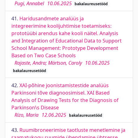
Pugi, Annabel
10.06.2025
bakalaureusetööd
41.
Haridusandmete analüüs ja
integreerimine koolijuhtimise toetamiseks:
prototüübi arendus kahe kooli näitel. Analysis
and Integration of Educational Data to Support
School Management: Prototype Development
Based on Two Case Schools
Rajaste, Andra; Märtson, Caroly
10.06.2025
bakalaureusetööd
42.
XAI-põhine joonistamistestide analüüs
Parkinsoni tõve diagnoosimisel. XAI Based
Analysis of Drawing Tests for the Diagnosis of
Parkinson\s Disease
Rizo, Maria
12.06.2025
bakalaureusetööd
43.
Ruumibroneerimise taotluste menetlemine ja
raamatukogu ruumide ühendamine ühtsesse