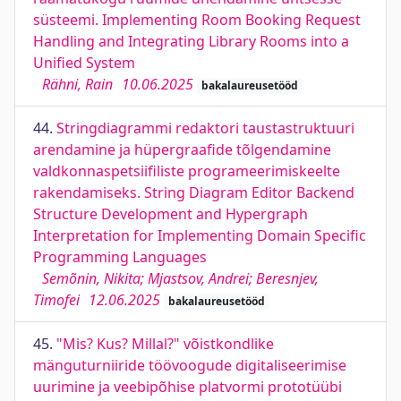
süsteemi. Implementing Room Booking Request
Handling and Integrating Library Rooms into a
Unified System
Rähni, Rain
10.06.2025
bakalaureusetööd
44.
Stringdiagrammi redaktori taustastruktuuri
arendamine ja hüpergraafide tõlgendamine
valdkonnaspetsiifiliste programeerimiskeelte
rakendamiseks. String Diagram Editor Backend
Structure Development and Hypergraph
Interpretation for Implementing Domain Specific
Programming Languages
Semõnin, Nikita; Mjastsov, Andrei; Beresnjev,
Timofei
12.06.2025
bakalaureusetööd
45.
"Mis? Kus? Millal?" võistkondlike
mänguturniiride töövoogude digitaliseerimise
uurimine ja veebipõhise platvormi prototüübi