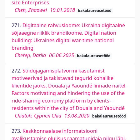
size Enterprises
Chen, Zhaowei
19.01.2018
bakalaureusetööd
271.
Digitaalne rahvusloome: Ukraina digitaalne
sõjaaegne riiklik brändiloome. Digital nation
building: Ukraines digital war-time national
branding
Cherep, Dariia
06.06.2025
bakalaureusetööd
272.
Sõidujagamisplatvormi kasutamist
motiveerivad ja takistavad tegurid kohalike
klientide jaoks, Douala ja Yaoundé linnade näitel.
Factors motivating and hindering the use of the
ride-sharing economy platform by clients-
residents within the city of Douala and Yaoundé
Chiatoh, Cyprien Chia
13.08.2020
bakalaureusetööd
273.
Keskkonnaalase informatsiooni
avalikustamise olulisus raamatupidaja pilgu läbi.