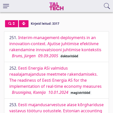
Kirjeid leitud: 3317
251.
Interim-management-deployments in an
innovation-context. Ajutise juhtimise efektiivne
rakendamine innovatsiooni juhtimise kontekstis
Bruns, Jürgen
09.09.2005
doktoritööd
252.
Eesti Energia ASi valmidus
reaalajamajanduse meetmete rakendamiseks.
The readiness of Eesti Energia AS for the
implementation of real-time economy measures
Brusnigina, Ksenija
10.01.2024
magistritööd
253.
Eesti majandusarvestuse alase kõrghariduse
vastavus tööturu ootustele. Estonian accounting