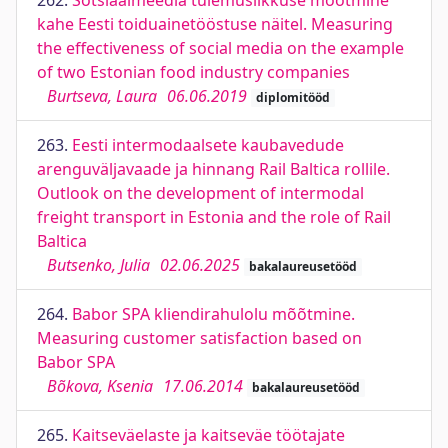
262.
Sotsiaalmeedia tulemuslikkuse mõõtmine
kahe Eesti toiduainetööstuse näitel. Measuring
the effectiveness of social media on the example
of two Estonian food industry companies
Burtseva, Laura
06.06.2019
diplomitööd
263.
Eesti intermodaalsete kaubavedude
arenguväljavaade ja hinnang Rail Baltica rollile.
Outlook on the development of intermodal
freight transport in Estonia and the role of Rail
Baltica
Butsenko, Julia
02.06.2025
bakalaureusetööd
264.
Babor SPA kliendirahulolu mõõtmine.
Measuring customer satisfaction based on
Babor SPA
Bõkova, Ksenia
17.06.2014
bakalaureusetööd
265.
Kaitseväelaste ja kaitseväe töötajate