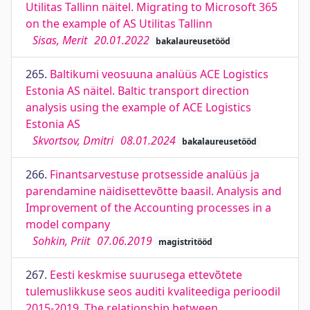
Utilitas Tallinn näitel. Migrating to Microsoft 365
on the example of AS Utilitas Tallinn
Sisas, Merit
20.01.2022
bakalaureusetööd
265.
Baltikumi veosuuna analüüs ACE Logistics
Estonia AS näitel. Baltic transport direction
analysis using the example of ACE Logistics
Estonia AS
Skvortsov, Dmitri
08.01.2024
bakalaureusetööd
266.
Finantsarvestuse protsesside analüüs ja
parendamine näidisettevõtte baasil. Analysis and
Improvement of the Accounting processes in a
model company
Sohkin, Priit
07.06.2019
magistritööd
267.
Eesti keskmise suurusega ettevõtete
tulemuslikkuse seos auditi kvaliteediga perioodil
2015-2019. The relationship between