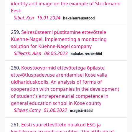
identity and image on the example of Stockmann
Eesti
Sibul, Ken
16.01.2024
bakalaureusetööd
259.
Seiresüsteemi püstitamine ettevõttele
Küehne-Nagel. Implementing a monitoring
solution for Küehne-Nagel company
Siilivask, Alen
08.06.2023
bakalaureusetööd
260.
Koostöövormid ettevõtetega õpilaste
ettevõtluspädevuse arendamisel Kose valla
üldhariduskoolis. An analysis of forms of
cooperation with companies in the development
of student's entrepreneurial competence in
general education school in Kose county
Sildver, Cathy
01.06.2022
magistritööd
261.
Eesti suurettevõtete hoiakud ESG ja
kestlikkuse aruandluse suhtes. The attitude of