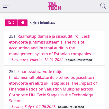
Kirjeid leitud: 337
251.
Raamatupidamise ja siseauditi roll Eesti
ettevõtete juhtimissüsteemis. The role of
accounting and internal audit in the
management system of Estonian companies
Sazonova, Valeria
12.01.2022
bakalaureusetööd
252.
Finantssuhtarvude mõju
hindamismultiplikatoritele tehnoloogiasektori
ettevõtete eri elutsükli etappides. The Impact of
Financial Ratios on Valuation Multiples across
Corporate Life Cycle Stages in the Technology
Sector
Savina, Sofya
02.06.2025
bakalaureusetööd