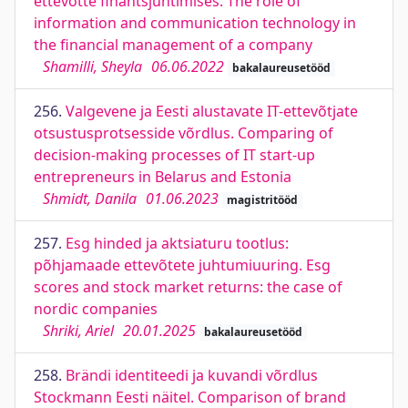
ettevõtte finantsjuhtimises. The role of
information and communication technology in
the financial management of a company
Shamilli, Sheyla
06.06.2022
bakalaureusetööd
256.
Valgevene ja Eesti alustavate IT-ettevõtjate
otsustusprotsesside võrdlus. Comparing of
decision-making processes of IT start-up
entrepreneurs in Belarus and Estonia
Shmidt, Danila
01.06.2023
magistritööd
257.
Esg hinded ja aktsiaturu tootlus:
põhjamaade ettevõtete juhtumiuuring. Esg
scores and stock market returns: the case of
nordic companies
Shriki, Ariel
20.01.2025
bakalaureusetööd
258.
Brändi identiteedi ja kuvandi võrdlus
Stockmann Eesti näitel. Comparison of brand