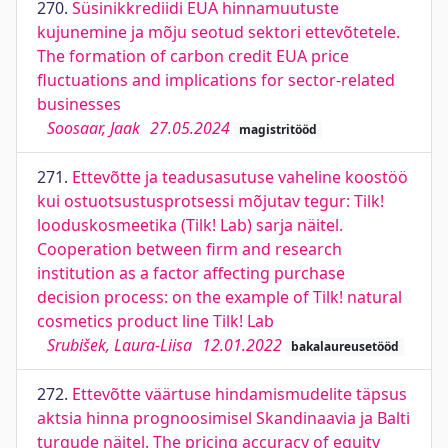
270.
Süsinikkrediidi EUA hinnamuutuste
kujunemine ja mõju seotud sektori ettevõtetele.
The formation of carbon credit EUA price
fluctuations and implications for sector-related
businesses
Soosaar, Jaak
27.05.2024
magistritööd
271.
Ettevõtte ja teadusasutuse vaheline koostöö
kui ostuotsustusprotsessi mõjutav tegur: Tilk!
looduskosmeetika (Tilk! Lab) sarja näitel.
Cooperation between firm and research
institution as a factor affecting purchase
decision process: on the example of Tilk! natural
cosmetics product line Tilk! Lab
Srubišek, Laura-Liisa
12.01.2022
bakalaureusetööd
272.
Ettevõtte väärtuse hindamismudelite täpsus
aktsia hinna prognoosimisel Skandinaavia ja Balti
turgude näitel. The pricing accuracy of equity