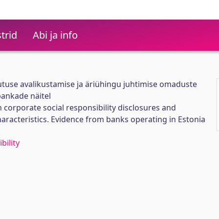
trid
Abi ja info
tutuse avalikustamise ja äriühingu juhtimise omaduste
pankade näitel
 corporate social responsibility disclosures and
racteristics. Evidence from banks operating in Estonia
bility