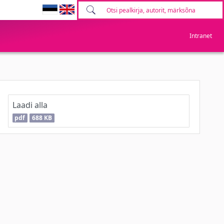
Intranet
Laadi alla
pdf
688 KB