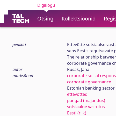
Digikogu
Otsing
Kollektsioonid
Regis
pealkiri
Ettevõtte sotsiaalse vas
seos Eestis tegutsevate 
The relationship between
corporate governance cha
autor
Rusak, Jana
märksõnad
corporate social responsi
corporate governance
Estonian banking sector
ettevõtted
pangad (majandus)
sotsiaalne vastutus
Eesti (riik)