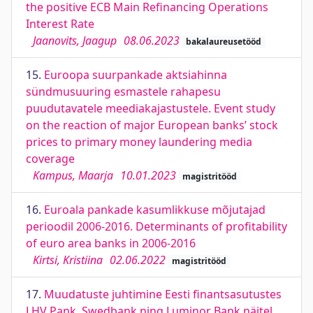
the positive ECB Main Refinancing Operations
Interest Rate
Jaanovits, Jaagup
08.06.2023
bakalaureusetööd
15.
Euroopa suurpankade aktsiahinna
sündmusuuring esmastele rahapesu
puudutavatele meediakajastustele. Event study
on the reaction of major European banks’ stock
prices to primary money laundering media
coverage
Kampus, Maarja
10.01.2023
magistritööd
16.
Euroala pankade kasumlikkuse mõjutajad
perioodil 2006-2016. Determinants of profitability
of euro area banks in 2006-2016
Kirtsi, Kristiina
02.06.2022
magistritööd
17.
Muudatuste juhtimine Eesti finantsasutustes
LHV Pank, Swedbank ning Luminor Bank näitel.