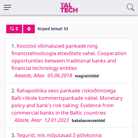
Kirjeid leitud: 53
1.
Koostöö võimalused pankade ning
finantstehnoloogia ettevõtete vahel. Cooperation
opportunities between traditional banks and
financial technology entities
Aavaste, Allan
05.06.2018
magistritööd
2.
Rahapoliitika seos pankade riskivõtmisega
Balti riikide kommertspankade näitel. Monetary
policy and bank's risk-taking: Evidence from
commercial banks in the Baltic countries
Allaste, Anar
12.01.2023
bakalaureusetööd
3.
Tegurid, mis mõjutavad Z-põlvkonna