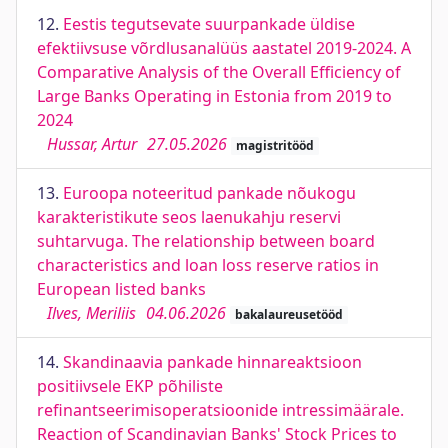
12.
Eestis tegutsevate suurpankade üldise
efektiivsuse võrdlusanalüüs aastatel 2019-2024. A
Comparative Analysis of the Overall Efficiency of
Large Banks Operating in Estonia from 2019 to
2024
Hussar, Artur
27.05.2026
magistritööd
13.
Euroopa noteeritud pankade nõukogu
karakteristikute seos laenukahju reservi
suhtarvuga. The relationship between board
characteristics and loan loss reserve ratios in
European listed banks
Ilves, Meriliis
04.06.2026
bakalaureusetööd
14.
Skandinaavia pankade hinnareaktsioon
positiivsele EKP põhiliste
refinantseerimisoperatsioonide intressimäärale.
Reaction of Scandinavian Banks' Stock Prices to