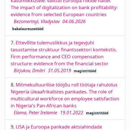
kasumlikkusele: valitud Euroopa riikide näitel.
The impact of digitalization on bank profitability:
evidence from selected European countries
Bezsmertnyi, Vladyslav
04.06.2026
bakalaureusetööd
7.
Ettevõtte tulemuslikkus ja tegevjuhi
tasustamise struktuur finantssektori kontekstis.
Firm performance and CEO compensation
structure: evidence from the financial sector
Birjukov, Dmitri
31.05.2019
magistritööd
8.
Mitmekultuurilise tööjõu roll töötaja rahulolus
Nigeeria üleaafrikalistes pankades. The role of
multicultural workforce on employee satisfaction
in Nigeria's Pan-African banks
Elama, Peter Irelamie
19.01.2022
magistritööd
9.
USA ja Euroopa pankade aktsiahindade