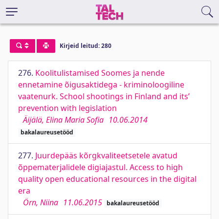
Kirjeid leitud: 280
276.
Koolitulistamised Soomes ja nende
ennetamine õigusaktidega - kriminoloogiline
vaatenurk. School shootings in Finland and its’
prevention with legislation
Äijälä, Elina Maria Sofia
10.06.2014
bakalaureusetööd
277.
Juurdepääs kõrgkvaliteetsetele avatud
õppematerjalidele digiajastul. Access to high
quality open educational resources in the digital
era
Örn, Niina
11.06.2015
bakalaureusetööd