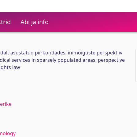
trid
Abi ja info
edalt asustatud piirkondades: inimõiguste perspektiiv
cal services in sparsely populated areas: perspective
ights law
erike
hnology