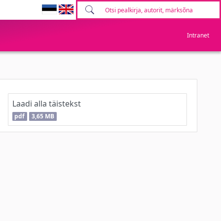
Intranet
Laadi alla täistekst
pdf
3,65 MB