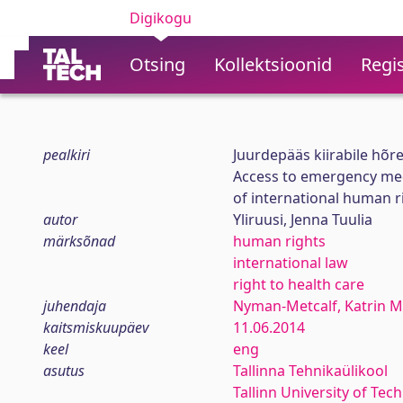
Digikogu
Otsing
Kollektsioonid
Regis
pealkiri
Juurdepääs kiirabile hõr
Access to emergency medi
of international human r
autor
Yliruusi, Jenna Tuulia
märksõnad
human rights
international law
right to health care
juhendaja
Nyman-Metcalf, Katrin M
kaitsmiskuupäev
11.06.2014
keel
eng
asutus
Tallinna Tehnikaülikool
Tallinn University of Tec