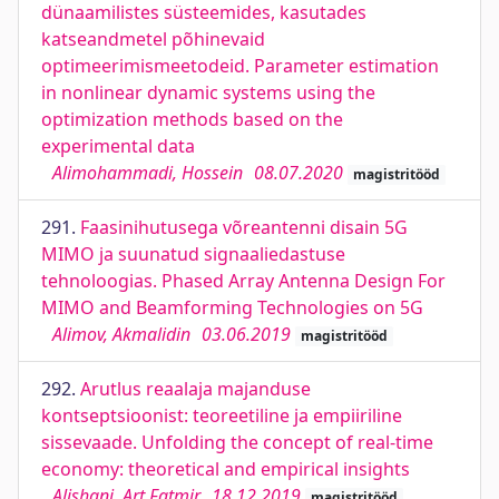
dünaamilistes süsteemides, kasutades
katseandmetel põhinevaid
optimeerimismeetodeid. Parameter estimation
in nonlinear dynamic systems using the
optimization methods based on the
experimental data
Alimohammadi, Hossein
08.07.2020
magistritööd
291.
Faasinihutusega võreantenni disain 5G
MIMO ja suunatud signaaliedastuse
tehnoloogias. Phased Array Antenna Design For
MIMO and Beamforming Technologies on 5G
Alimov, Akmalidin
03.06.2019
magistritööd
292.
Arutlus reaalaja majanduse
kontseptsioonist: teoreetiline ja empiiriline
sissevaade. Unfolding the concept of real-time
economy: theoretical and empirical insights
Alishani, Art Fatmir
18.12.2019
magistritööd