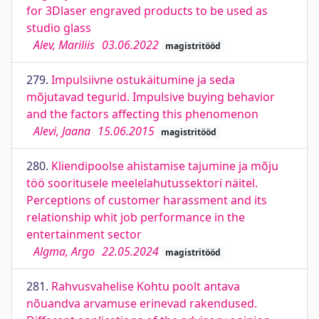
for 3Dlaser engraved products to be used as
studio glass
Alev, Mariliis
03.06.2022
magistritööd
279.
Impulsiivne ostukäitumine ja seda
mõjutavad tegurid. Impulsive buying behavior
and the factors affecting this phenomenon
Alevi, Jaana
15.06.2015
magistritööd
280.
Kliendipoolse ahistamise tajumine ja mõju
töö sooritusele meelelahutussektori näitel.
Perceptions of customer harassment and its
relationship whit job performance in the
entertainment sector
Algma, Argo
22.05.2024
magistritööd
281.
Rahvusvahelise Kohtu poolt antava
nõuandva arvamuse erinevad rakendused.