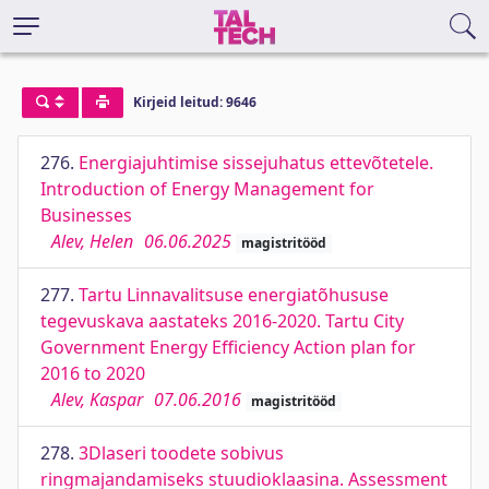
Kirjeid leitud: 9646
276.
Energiajuhtimise sissejuhatus ettevõtetele.
Introduction of Energy Management for
Businesses
Alev, Helen
06.06.2025
magistritööd
277.
Tartu Linnavalitsuse energiatõhususe
tegevuskava aastateks 2016-2020. Tartu City
Government Energy Efficiency Action plan for
2016 to 2020
Alev, Kaspar
07.06.2016
magistritööd
278.
3Dlaseri toodete sobivus
ringmajandamiseks stuudioklaasina. Assessment