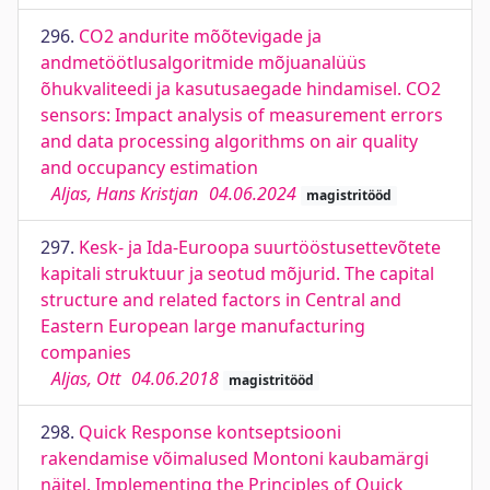
296.
CO2 andurite mõõtevigade ja
andmetöötlusalgoritmide mõjuanalüüs
õhukvaliteedi ja kasutusaegade hindamisel. CO2
sensors: Impact analysis of measurement errors
and data processing algorithms on air quality
and occupancy estimation
Aljas, Hans Kristjan
04.06.2024
magistritööd
297.
Kesk- ja Ida-Euroopa suurtööstusettevõtete
kapitali struktuur ja seotud mõjurid. The capital
structure and related factors in Central and
Eastern European large manufacturing
companies
Aljas, Ott
04.06.2018
magistritööd
298.
Quick Response kontseptsiooni
rakendamise võimalused Montoni kaubamärgi
näitel. Implementing the Principles of Quick