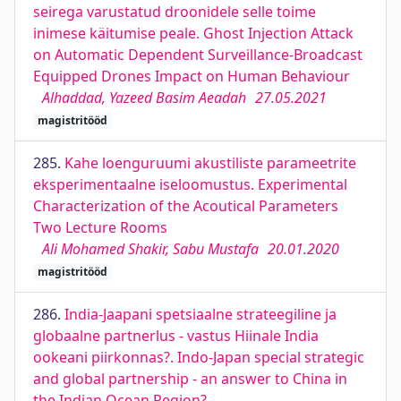
seirega varustatud droonidele selle toime
inimese käitumise peale. Ghost Injection Attack
on Automatic Dependent Surveillance-Broadcast
Equipped Drones Impact on Human Behaviour
Alhaddad, Yazeed Basim Aeadah
27.05.2021
magistritööd
285.
Kahe loenguruumi akustiliste parameetrite
eksperimentaalne iseloomustus. Experimental
Characterization of the Acoutical Parameters
Two Lecture Rooms
Ali Mohamed Shakir, Sabu Mustafa
20.01.2020
magistritööd
286.
India-Jaapani spetsiaalne strateegiline ja
globaalne partnerlus - vastus Hiinale India
ookeani piirkonnas?. Indo-Japan special strategic
and global partnership - an answer to China in
the Indian Ocean Region?