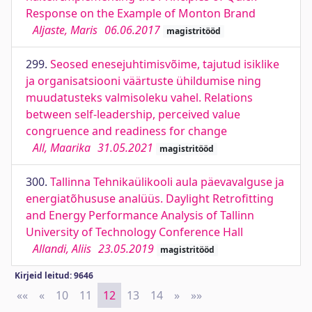
Response on the Example of Monton Brand
Aljaste, Maris
06.06.2017
magistritööd
299.
Seosed enesejuhtimisvõime, tajutud isiklike
ja organisatsiooni väärtuste ühildumise ning
muudatusteks valmisoleku vahel. Relations
between self-leadership, perceived value
congruence and readiness for change
All, Maarika
31.05.2021
magistritööd
300.
Tallinna Tehnikaülikooli aula päevavalguse ja
energiatõhususe analüüs. Daylight Retrofitting
and Energy Performance Analysis of Tallinn
University of Technology Conference Hall
Allandi, Aliis
23.05.2019
magistritööd
Kirjeid leitud: 9646
««
First
«
Previous
10
11
12
13
14
»
Next
»»
Last