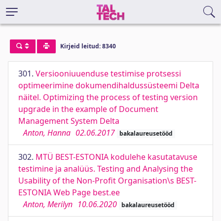
Kirjeid leitud: 8340
301.
Versiooniuuenduse testimise protsessi
optimeerimine dokumendihaldussüsteemi Delta
näitel. Optimizing the process of testing version
upgrade in the example of Document
Management System Delta
Anton, Hanna
02.06.2017
bakalaureusetööd
302.
MTÜ BEST-ESTONIA kodulehe kasutatavuse
testimine ja analüüs. Testing and Analysing the
Usability of the Non-Profit Organisation\s BEST-
ESTONIA Web Page best.ee
Anton, Merilyn
10.06.2020
bakalaureusetööd