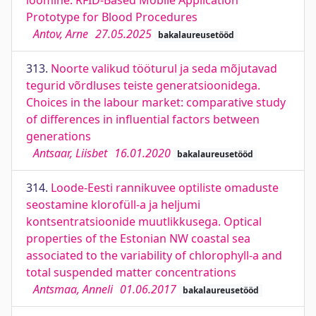
loomine. RFID-Based Mobile Application
Prototype for Blood Procedures
Antov, Arne
27.05.2025
bakalaureusetööd
313.
Noorte valikud tööturul ja seda mõjutavad
tegurid võrdluses teiste generatsioonidega.
Choices in the labour market: comparative study
of differences in influential factors between
generations
Antsaar, Liisbet
16.01.2020
bakalaureusetööd
314.
Loode-Eesti rannikuvee optiliste omaduste
seostamine klorofüll-a ja heljumi
kontsentratsioonide muutlikkusega. Optical
properties of the Estonian NW coastal sea
associated to the variability of chlorophyll-a and
total suspended matter concentrations
Antsmaa, Anneli
01.06.2017
bakalaureusetööd