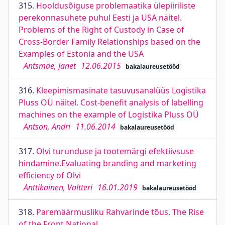
315.
Hooldusõiguse problemaatika ülepiiriliste
perekonnasuhete puhul Eesti ja USA näitel.
Problems of the Right of Custody in Case of
Cross-Border Family Relationships based on the
Examples of Estonia and the USA
Antsmäe, Janet
12.06.2015
bakalaureusetööd
316.
Kleepimismasinate tasuvusanalüüs Logistika
Pluss OÜ näitel. Cost-benefit analysis of labelling
machines on the example of Logistika Pluss OÜ
Antson, Andri
11.06.2014
bakalaureusetööd
317.
Olvi turunduse ja tootemärgi efektiivsuse
hindamine.Evaluating branding and marketing
efficiency of Olvi
Anttikainen, Valtteri
16.01.2019
bakalaureusetööd
318.
Paremäärmusliku Rahvarinde tõus. The Rise
of the Front National