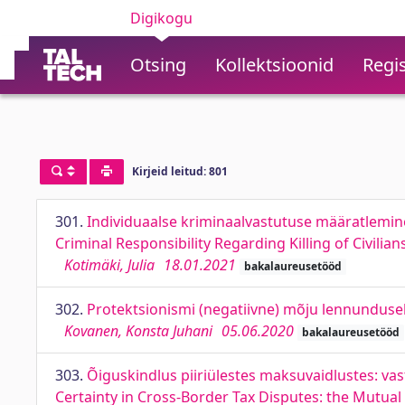
Digikogu
Otsing
Kollektsioonid
Regis
Kirjeid leitud: 801
301.
Individuaalse kriminaalvastutuse määratlemine t
Criminal Responsibility Regarding Killing of Civili
Kotimäki, Julia
18.01.2021
bakalaureusetööd
302.
Protektsionismi (negatiivne) mõju lennundusele
Kovanen, Konsta Juhani
05.06.2020
bakalaureusetööd
303.
Õiguskindlus piiriülestes maksuvaidlustes: va
Certainty in Cross-Border Tax Disputes: the Mut