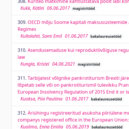
308.
Kuriteo matkimine kahtlustatava poolt läbi koh
Kukk, Kätlin
06.06.2017
magistritööd
309.
OECD mõju Soome kapitali maksusüsteemide ar
Regimes
Kultalahti, Sami Emil
01.06.2017
bakalaureusetööd
310.
Asendusemaduse kui reproduktiivõiguse regulee
law
Kungla, Kristel
04.06.2021
magistritööd
311.
Tarbijatest võlgnike pankrotiturism Brexiti jä
lõpetab selle või on pankrotiturismil tulevikku Pra
European Insolvency Regulation of 2015 End it or is
Kuoksa, Piia Pauliina
01.06.2017
bakalaureusetööd
312.
Äriühingu registreeritud asukoha piiriülene m
companys registered office in the European Union: 
Kuolimo, Enna Emilia
05.06.2019
bakalaureusetööd