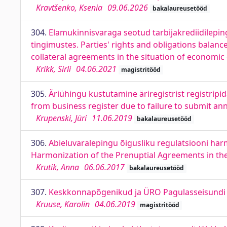
Kravtšenko, Ksenia
09.06.2026
bakalaureusetööd
304.
Elamukinnisvaraga seotud tarbijakrediidilepin
tingimustes. Parties' rights and obligations balanc
collateral agreements in the situation of economic 
Krikk, Sirli
04.06.2021
magistritööd
305.
Äriühingu kustutamine äriregistrist registri
from business register due to failure to submit an
Krupenski, Jüri
11.06.2019
bakalaureusetööd
306.
Abieluvaralepingu õigusliku regulatsiooni harm
Harmonization of the Prenuptial Agreements in t
Krutik, Anna
06.06.2017
bakalaureusetööd
307.
Keskkonnapõgenikud ja ÜRO Pagulasseisundi 
Kruuse, Karolin
04.06.2019
magistritööd