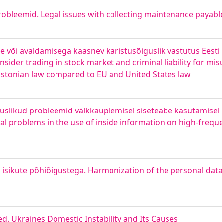
robleemid. Legal issues with collecting maintenance payable
se või avaldamisega kaasnev karistusõiguslik vastutus Eesti
sider trading in stock market and criminal liability for mis
 Estonian law compared to EU and United States law
guslikud probleemid välkkauplemisel siseteabe kasutamisel 
al problems in the use of inside information on high-freque
isikute põhiõigustega. Harmonization of the personal data
sed. Ukraines Domestic Instability and Its Causes