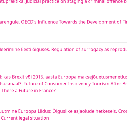
tupraktika. Judicial practice on staging a criminal offence 
engule. OECD’s Influence Towards the Development of Fin
rimine Eesti õiguses. Regulation of surrogacy as reproduc
rel: kas Brexit või 2015. aasta Euroopa maksejõuetusmenetlu
ntsusmaal?. Future of Consumer Insolvency Tourism After Brex
 There a Future in France?
uutmine Euroopa Liidus: Õiguslike asjaolude hetkeseis. Cros
Current legal situation