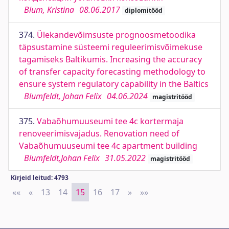
Blum, Kristina
08.06.2017
diplomitööd
374.
Ülekandevõimsuste prognoosmetoodika
täpsustamine süsteemi reguleerimisvõimekuse
tagamiseks Baltikumis. Increasing the accuracy
of transfer capacity forecasting methodology to
ensure system regulatory capability in the Baltics
Blumfeldt, Johan Felix
04.06.2024
magistritööd
375.
Vabaõhumuuseumi tee 4c kortermaja
renoveerimisvajadus. Renovation need of
Vabaõhumuuseumi tee 4c apartment building
Blumfeldt,Johan Felix
31.05.2022
magistritööd
Kirjeid leitud: 4793
««
First
«
Previous
13
14
15
16
17
»
Next
»»
Last