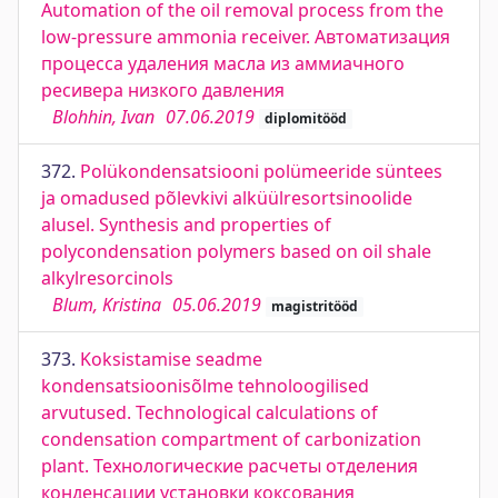
Automation of the oil removal process from the
low-pressure ammonia receiver. Автоматизация
процесса удаления масла из аммиачного
ресивера низкого давления
Blohhin, Ivan
07.06.2019
diplomitööd
372.
Polükondensatsiooni polümeeride süntees
ja omadused põlevkivi alküülresortsinoolide
alusel. Synthesis and properties of
polycondensation polymers based on oil shale
alkylresorcinols
Blum, Kristina
05.06.2019
magistritööd
373.
Koksistamise seadme
kondensatsioonisõlme tehnoloogilised
arvutused. Technological calculations of
condensation compartment of carbonization
plant. Технологические расчеты отделения
конденсации установки коксования