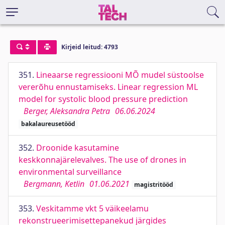
Kirjeid leitud: 4793
351.
Lineaarse regressiooni MÕ mudel süstoolse
vererõhu ennustamiseks. Linear regression ML
model for systolic blood pressure prediction
Berger, Aleksandra Petra
06.06.2024
bakalaureusetööd
352.
Droonide kasutamine
keskkonnajärelevalves. The use of drones in
environmental surveillance
Bergmann, Ketlin
01.06.2021
magistritööd
353.
Veskitamme vkt 5 väikeelamu
rekonstrueerimisettepanekud järgides