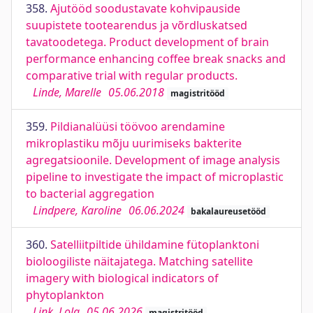
358.
Ajutööd soodustavate kohvipauside
suupistete tootearendus ja võrdluskatsed
tavatoodetega. Product development of brain
performance enhancing coffee break snacks and
comparative trial with regular products.
Linde, Marelle
05.06.2018
magistritööd
359.
Pildianalüüsi töövoo arendamine
mikroplastiku mõju uurimiseks bakterite
agregatsioonile. Development of image analysis
pipeline to investigate the impact of microplastic
to bacterial aggregation
Lindpere, Karoline
06.06.2024
bakalaureusetööd
360.
Satelliitpiltide ühildamine fütoplanktoni
bioloogiliste näitajatega. Matching satellite
imagery with biological indicators of
phytoplankton
Link, Lola
05.06.2026
magistritööd