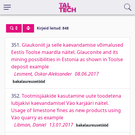
Kirjeid leitud: 848
351.
Glaukoniit ja selle kaevandamise võimalused
Eestis Toolse maardla näitel. Glauconite and its
mining possibilities in Estonia as shown in Toolse
deposit example
Lesment, Oskar-Aleksander
08.06.2017
bakalaureusetööd
352.
Tootmisjääkide kasutamine uute toodetena
lubjakivi kaevandamisel Väo karjääri näitel.
Usage of limestone fines as new products using
Väo quarry as example
Libman, Daniel
13.01.2017
bakalaureusetööd