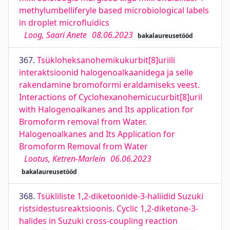
methylumbelliferyle based microbiological labels
in droplet microfluidics
Loog, Saari Anete
08.06.2023
bakalaureusetööd
367.
Tsükloheksanohemikukurbit[8]uriili
interaktsioonid halogenoalkaanidega ja selle
rakendamine bromoformi eraldamiseks veest.
Interactions of Cyclohexanohemicucurbit[8]uril
with Halogenoalkanes and Its application for
Bromoform removal from Water.
Halogenoalkanes and Its Application for
Bromoform Removal from Water
Lootus, Ketren-Marlein
06.06.2023
bakalaureusetööd
368.
Tsükliliste 1,2-diketoonide-3-haliidid Suzuki
ristsidestusreaktsioonis. Cyclic 1,2-diketone-3-
halides in Suzuki cross-coupling reaction