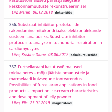
kasutusvõimalused pärastjääaegsete
keskkonnamuutuste rekonstrueerimisel
Liiv, Merlin
06.12.2018
doktoritööd
356.
Substraat-inhibiitor protokollide
rakendamine mitokondriaalse elektronülekande
süsteemi analüüsiks. Substrate inhibitor
protocols to analyze mitochondrial respiration in
cardiomyocytes
Liive, Kristine Diane
08.06.2017
bakalaureusetööd
357.
Furtsellaraani kasutusvõimalused
toiduainetes – mõju jäätiste omadustele ja
marmelaadi kuivsegude tootearendus.
Possibilities of furcellaran applications in food
products – impact on ice-cream characteristics
and development of jelly powder
Liivo, Elis
23.01.2019
magistritööd