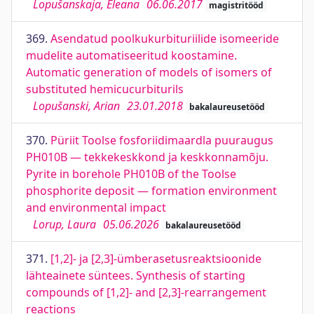
Lopušanskaja, Eleana
06.06.2017
magistritööd
369.
Asendatud poolkukurbituriilide isomeeride
mudelite automatiseeritud koostamine.
Automatic generation of models of isomers of
substituted hemicucurbiturils
Lopušanski, Arian
23.01.2018
bakalaureusetööd
370.
Püriit Toolse fosforiidimaardla puuraugus
PH010B — tekkekeskkond ja keskkonnamõju.
Pyrite in borehole PH010B of the Toolse
phosphorite deposit — formation environment
and environmental impact
Lorup, Laura
05.06.2026
bakalaureusetööd
371.
[1,2]- ja [2,3]-ümberasetusreaktsioonide
lähteainete süntees. Synthesis of starting
compounds of [1,2]- and [2,3]-rearrangement
reactions