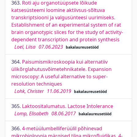
363.
Roti aju organotüüpsete lõikude
katsesüsteemi loomine aktiivsus-sõltuva
transkriptsiooni ja valgusünteesi uurimiseks.
Establishment of an experimental system of rat
brain organotypic slices for the study of activity-
dependent transcription and protein synthesis
Loel, Liisa
07.06.2023
bakalaureusetööd
364.
Paisumismikroskoopia kui alternatiiv
ülikõrglahutusvõimetehnikatele. Expansion
microscopy: A useful alternative to super-
resolution techniques
Lohk, Christer
11.06.2019
bakalaureusetööd
365.
Laktoositalumatus. Lactose Intolerance
Lomp, Elisabeth
08.06.2017
bakalaureusetööd
366.
4-metüülumbelliferüülil põhinevad
mikrobioloogia märgised tilga mikrofluidikas. 4-