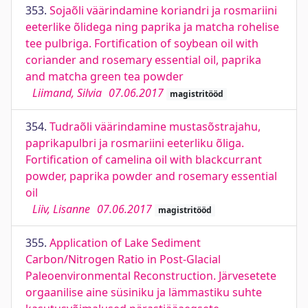
353.
Sojaõli väärindamine koriandri ja rosmariini
eeterlike õlidega ning paprika ja matcha rohelise
tee pulbriga. Fortification of soybean oil with
coriander and rosemary essential oil, paprika
and matcha green tea powder
Liimand, Silvia
07.06.2017
magistritööd
354.
Tudraõli väärindamine mustasõstrajahu,
paprikapulbri ja rosmariini eeterliku õliga.
Fortification of camelina oil with blackcurrant
powder, paprika powder and rosemary essential
oil
Liiv, Lisanne
07.06.2017
magistritööd
355.
Application of Lake Sediment
Carbon/Nitrogen Ratio in Post-Glacial
Paleoenvironmental Reconstruction. Järvesetete
orgaanilise aine süsiniku ja lämmastiku suhte