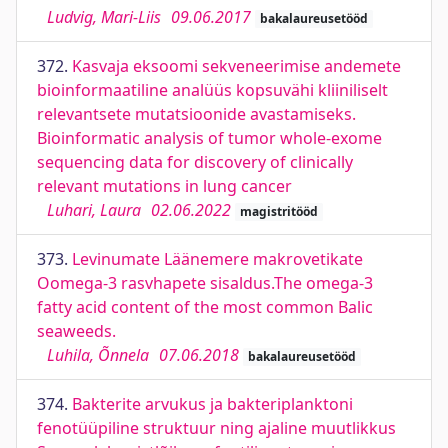
Ludvig, Mari-Liis
09.06.2017
bakalaureusetööd
372.
Kasvaja eksoomi sekveneerimise andemete
bioinformaatiline analüüs kopsuvähi kliiniliselt
relevantsete mutatsioonide avastamiseks.
Bioinformatic analysis of tumor whole-exome
sequencing data for discovery of clinically
relevant mutations in lung cancer
Luhari, Laura
02.06.2022
magistritööd
373.
Levinumate Läänemere makrovetikate
Oomega-3 rasvhapete sisaldus.The omega-3
fatty acid content of the most common Balic
seaweeds.
Luhila, Õnnela
07.06.2018
bakalaureusetööd
374.
Bakterite arvukus ja bakteriplanktoni
fenotüüpiline struktuur ning ajaline muutlikkus