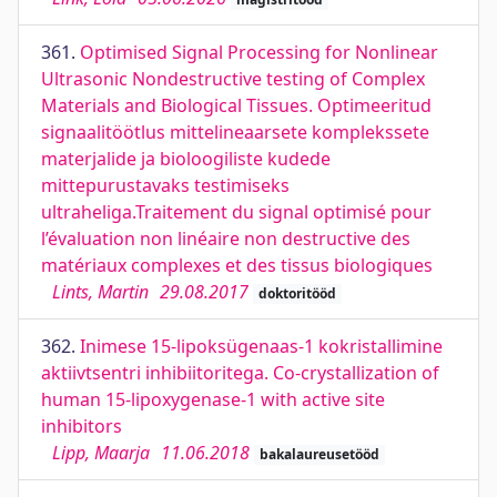
361.
Optimised Signal Processing for Nonlinear
Ultrasonic Nondestructive testing of Complex
Materials and Biological Tissues. Optimeeritud
signaalitöötlus mittelineaarsete komplekssete
materjalide ja bioloogiliste kudede
mittepurustavaks testimiseks
ultraheliga.Traitement du signal optimisé pour
l’évaluation non linéaire non destructive des
matériaux complexes et des tissus biologiques
Lints, Martin
29.08.2017
doktoritööd
362.
Inimese 15-lipoksügenaas-1 kokristallimine
aktiivtsentri inhibiitoritega. Co-crystallization of
human 15-lipoxygenase-1 with active site
inhibitors
Lipp, Maarja
11.06.2018
bakalaureusetööd