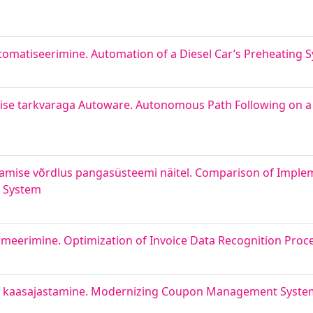
omatiseerimine. Automation of a Diesel Car’s Preheating 
lise tarkvaraga Autoware. Autonomous Path Following on a
damise võrdlus pangasüsteemi näitel. Comparison of Imple
g System
meerimine. Optimization of Invoice Data Recognition Proc
i kaasajastamine. Modernizing Coupon Management System 