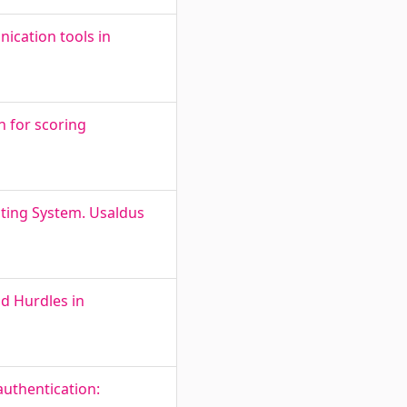
ication tools in
n for scoring
Voting System. Usaldus
nd Hurdles in
uthentication: