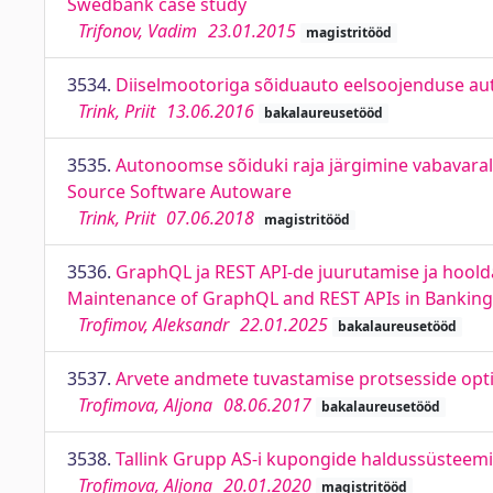
Swedbank case study
Trifonov, Vadim
23.01.2015
magistritööd
3534.
Diiselmootoriga sõiduauto eelsoojenduse aut
Trink, Priit
13.06.2016
bakalaureusetööd
3535.
Autonoomse sõiduki raja järgimine vabavara
Source Software Autoware
Trink, Priit
07.06.2018
magistritööd
3536.
GraphQL ja REST API-de juurutamise ja hool
Maintenance of GraphQL and REST APIs in Bankin
Trofimov, Aleksandr
22.01.2025
bakalaureusetööd
3537.
Arvete andmete tuvastamise protsesside opti
Trofimova, Aljona
08.06.2017
bakalaureusetööd
3538.
Tallink Grupp AS-i kupongide haldussüsteem
Trofimova, Aljona
20.01.2020
magistritööd