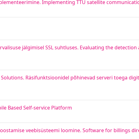
mplementeerimine. Implementing TTÜ satellite communicati
rvalisuse jälgimisel SSL suhtluses. Evaluating the detection
 Solutions. Räsifunktsioonidel põhinevad serveri toega digi
le Based Self-service Platform
koostamise veebisüsteemi loomine. Software for billings dir