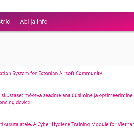
trid
Abi ja info
ation System for Estonian Airsoft Community
iiskustaset mõõtva seadme analüüsimine ja optimeerimine.
sensing device
kasutajatele. A Cyber Hygiene Training Module for Vietna