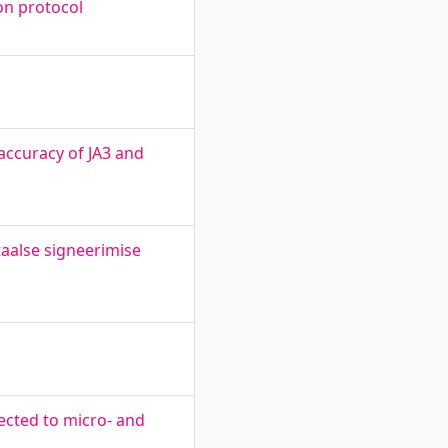
on protocol
 accuracy of JA3 and
taalse signeerimise
ected to micro- and