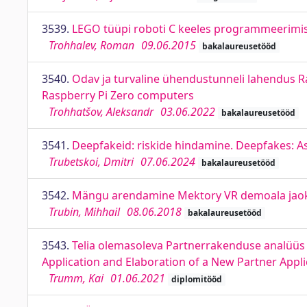
3539.
LEGO tüüpi roboti C keeles programmeerimi
Trohhalev, Roman
09.06.2015
bakalaureusetööd
3540.
Odav ja turvaline ühendustunneli lahendus Ra
Raspberry Pi Zero computers
Trohhatšov, Aleksandr
03.06.2022
bakalaureusetööd
3541.
Deepfakeid: riskide hindamine. Deepfakes: A
Trubetskoi, Dmitri
07.06.2024
bakalaureusetööd
3542.
Mängu arendamine Mektory VR demoala jaok
Trubin, Mihhail
08.06.2018
bakalaureusetööd
3543.
Telia olemasoleva Partnerrakenduse analüüs j
Application and Elaboration of a New Partner Appli
Trumm, Kai
01.06.2021
diplomitööd