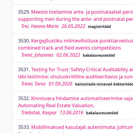
3529.
Meeste toetamine ante- ja postnataalsel per
supporting men during the ante- and postnatal pe
Trei, Hanna-Maria
26.05.2022
magistritööd
3530.
Kergejõustiku mitmevõistluse punktiarvestus
combined track and field events competitions
Treiel, Johannes
02.06.2022
bakalaureusetööd
3531.
Testing for Trust: Safety-Critical Auditabilit
läbi testimise: ohutuskriitiline auditeeritavus ja s
Treier, Tarvo
01.09.2026
kaitsmisele minevad doktoritöö
3532.
Kinnisvara hindamise automatiseerimise vajad
Automating Real Estate Valuation.
Triebstok, Kaspar
13.06.2016
bakalaureusetööd
3533.
Mobiilimaksed kasutajat autentimata: juhtum