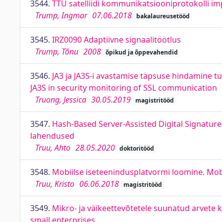
3544.
TTÜ satelliidi kommunikatsiooniprotokolli i
Trump, Ingmar
07.06.2018
bakalaureusetööd
3545.
IRZ0090 Adaptiivne signaalitöötlus
Trump, Tõnu
2008
õpikud ja õppevahendid
3546.
JA3 ja JA3S-i avastamise täpsuse hindamine tu
JA3S in security monitoring of SSL communication
Truong, Jessica
30.05.2019
magistritööd
3547.
Hash-Based Server-Assisted Digital Signature
lahendused
Truu, Ahto
28.05.2020
doktoritööd
3548.
Mobiilse iseteenindusplatvormi loomine. Mobi
Truu, Kristo
06.06.2018
magistritööd
3549.
Mikro- ja väikeettevõtetele suunatud arvete 
small enterprises