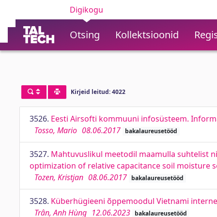
Digikogu
Otsing
Kollektsioonid
Regis
Kirjeid leitud: 4022
3526.
Eesti Airsofti kommuuni infosüsteem. Inform
Tosso, Mario
08.06.2017
bakalaureusetööd
3527.
Mahtuvuslikul meetodil maamulla suhtelist n
optimization of relative capacitance soil moisture 
Tozen, Kristjan
08.06.2017
bakalaureusetööd
3528.
Küberhügieeni õppemoodul Vietnami interneti
Trân, Anh Hùng
12.06.2023
bakalaureusetööd