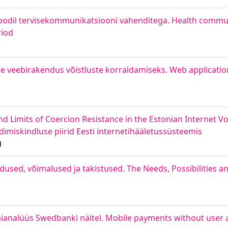
ioodil tervisekommunikatsiooni vahenditega. Health commun
riod
e veebirakendus võistluste korraldamiseks. Web applicatio
y and Limits of Coercion Resistance in the Estonian Internet 
undimiskindluse piirid Eesti internetihääletussüsteemis
d
used, võimalused ja takistused. The Needs, Possibilities a
ianalüüs Swedbanki näitel. Mobile payments without user a