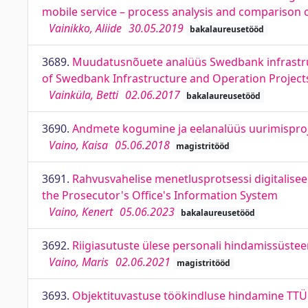
mobile service – process analysis and comparison o
Vainikko, Aliide
30.05.2019
bakalaureusetööd
3689.
Muudatusnõuete analüüs Swedbank infrastruc
of Swedbank Infrastructure and Operation Project
Vainküla, Betti
02.06.2017
bakalaureusetööd
3690.
Andmete kogumine ja eelanalüüs uurimisprojek
Vaino, Kaisa
05.06.2018
magistritööd
3691.
Rahvusvahelise menetlusprotsessi digitalisee
the Prosecutor's Office's Information System
Vaino, Kenert
05.06.2023
bakalaureusetööd
3692.
Riigiasutuste ülese personali hindamissüstee
Vaino, Maris
02.06.2021
magistritööd
3693.
Objektituvastuse töökindluse hindamine TTÜ Is