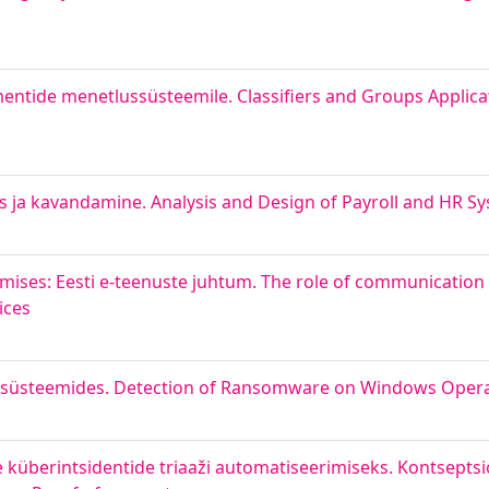
mentide menetlussüsteemile. Classifiers and Groups Applic
s ja kavandamine. Analysis and Design of Payroll and HR S
mises: Eesti e-teenuste juhtum. The role of communicatio
ices
isüsteemides. Detection of Ransomware on Windows Oper
küberintsidentide triaaži automatiseerimiseks. Kontseptsi