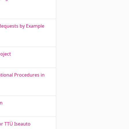
 Requests by Example
oject
ational Procedures in
em
or TTÜ Iseauto