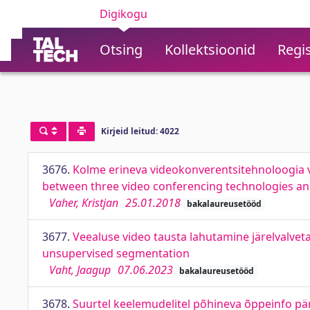
Digikogu
Otsing
Kollektsioonid
Regis
Kirjeid leitud: 4022
3676.
Kolme erineva videokonverentsitehnoloogia võ
between three video conferencing technologies and
Vaher, Kristjan
25.01.2018
bakalaureusetööd
3677.
Veealuse video tausta lahutamine järelvalve
unsupervised segmentation
Vaht, Jaagup
07.06.2023
bakalaureusetööd
3678.
Suurtel keelemudelitel põhineva õppeinfo pä