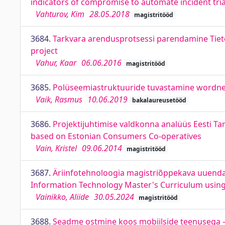
indicators of compromise to automate incident tri
Vahturov, Kim
28.05.2018
magistritööd
3684.
Tarkvara arendusprotsessi parendamine Tieto 
project
Vahur, Kaar
06.06.2016
magistritööd
3685.
Polüseemiastruktuuride tuvastamine wordnet
Vaik, Rasmus
10.06.2019
bakalaureusetööd
3686.
Projektijuhtimise valdkonna analüüs Eesti Tar
based on Estonian Consumers Co-operatives
Vain, Kristel
09.06.2014
magistritööd
3687.
Äriinfotehnoloogia magistriõppekava uuend
Information Technology Master's Curriculum usin
Vainikko, Aliide
30.05.2024
magistritööd
3688.
Seadme ostmine koos mobiilside teenusega – pr