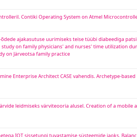
rolleril. Contiki Operating System on Atmel Microcontroll
 -õdede ajakasutuse uurimiseks teise tüübi diabeediga patsie
tudy on family physicians' and nurses' time utilization duri
udy on Järveotsa family practice
mine Enterprise Architect CASE vahendis. Archetype-based
ide leidmiseks värviteooria alusel. Creation of a mobile ap
etega IOT sissetungi tuvastamise süsteemide jaoks. Balanc