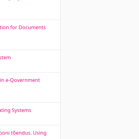
ation for Documents
ystem
n in e-Qovernment
ating Systems
ooni tõendus. Using