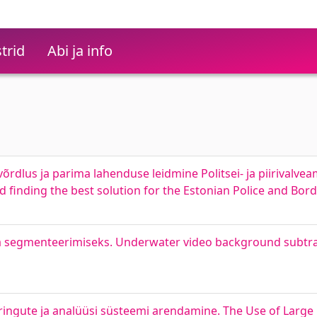
trid
Abi ja info
rdlus ja parima lahenduse leidmine Politsei- ja piirivalve
 finding the best solution for the Estonian Police and Bo
ta segmenteerimiseks. Underwater video background subtra
ringute ja analüüsi süsteemi arendamine. The Use of Larg