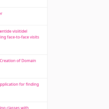
er
ntide visiitidel
ng face-to-face visits
 Creation of Domain
plication for finding
ing classes with