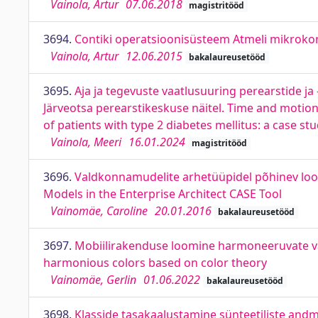
Vainola, Artur
07.06.2018
magistritööd
3694.
Contiki operatsioonisüsteem Atmeli mikrokont
Vainola, Artur
12.06.2015
bakalaureusetööd
3695.
Aja ja tegevuste vaatlusuuring perearstide ja
Järveotsa perearstikeskuse näitel. Time and motion s
of patients with type 2 diabetes mellitus: a case st
Vainola, Meeri
16.01.2024
magistritööd
3696.
Valdkonnamudelite arhetüüpidel põhinev loo
Models in the Enterprise Architect CASE Tool
Vainomäe, Caroline
20.01.2016
bakalaureusetööd
3697.
Mobiilirakenduse loomine harmoneeruvate värv
harmonious colors based on color theory
Vainomäe, Gerlin
01.06.2022
bakalaureusetööd
3698.
Klasside tasakaalustamine sünteetiliste andm