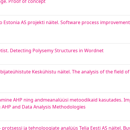
age. Proof of concept
Estonia AS projekti näitel. Software process improvement 
ist. Detecting Polysemy Structures in Wordnet
bijateühistute Keskühistu näitel. The analysis of the field
amine AHP ning andmeanalüüsi metoodikaid kasutades. Im
g AHP and Data Analysis Methodologies
otsessi ja tehnoloogiate analüüs Telia Eesti AS näitel. Buy