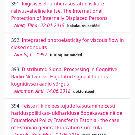
391.
Riigisiseselt ümberasustatud isikute
rahvusvaheline kaitse. The International
Protection of Internally Displaced Persons
Ainla, Tiina
22.01.2015
bakalaureusetööd
392.
Integrated photoelasticity for viscous flow in
closed conduits
Ainola, L.
1997
uuringuaruanded
393.
Distributed Signal Processing in Cognitive
Radio Networks. Hajutatud signaalitöötlus
kognitiivse raadio võrgus
Ainomäe, Ahti
14.06.2018
doktoritööd
394.
Teiste riikide eeskujude kasutamine Eesti
hariduspoliitikas- üldhariduse õppekavade näide.
Educational Policy Transfer in Estonia - the case
of Estonian general Education Curricula
Ainsalu, Kadi-Mari
12.06.2015