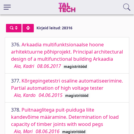
Kirjeid leitud: 28316
376.
Arkaadia multifunktsionaalse hoone
arhitektuurne põhiprojekt. Principal architectural
design of a multifunctional building Arkaadia
Aia, Kadri
08.06.2017
magistritööd
377.
Kõrgepingetestri osaline automatiseerimine.
Partial automation of high voltage tester
Aia, Kardo
04.06.2015
magistritööd
378.
Puitnaaglitega puit-puiduga liite
kandevõime määramine. Determination of load
capacity of timber joints with wood pegs
Aia, Mari
08.06.2016
magistritööd