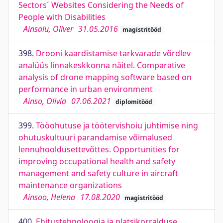
Sectors´ Websites Considering the Needs of
People with Disabilities
Ainsalu, Oliver
31.05.2016
magistritööd
398.
Drooni kaardistamise tarkvarade võrdlev
analüüs linnakeskkonna näitel. Comparative
analysis of drone mapping software based on
performance in urban environment
Ainso, Olivia
07.06.2021
diplomitööd
399.
Tööohutuse ja töötervishoiu juhtimise ning
ohutuskultuuri parandamise võimalused
lennuhooldusettevõttes. Opportunities for
improving occupational health and safety
management and safety culture in aircraft
maintenance organizations
Ainsoo, Helena
17.08.2020
magistritööd
400.
Ehitustehnoloogia ja platsikorralduse