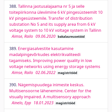
388.
Tallinna jaotusalajaama nr 5 ja selle
toitepiirkonna üleviimine 6 kV pingesüsteemilt 10
kV pingesüsteemile. Transfer of distribution
substation No 5 and its supply area from 6 kV
voltage system to 10 kV voltage system in Tallinn
Aimse, Railo
09.06.2020
bakalaureusetööd
389.
Energiasalvestite kasutamine
madalpingevõrkudes elektrikvaliteedi
tagamiseks. Improving power quality in low
voltage networks using energy storage systems
Aimse, Railo
02.06.2022
magistritööd
390.
Nägemispuudega inimeste keskus.
Multisensoorne lähenemine. Center for the
visually impaired. A multisensory approach
Ainelo, Epp
18.01.2023
magistritööd