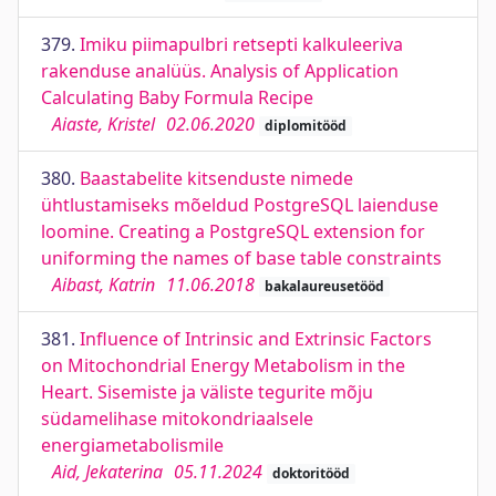
379.
Imiku piimapulbri retsepti kalkuleeriva
rakenduse analüüs. Analysis of Application
Calculating Baby Formula Recipe
Aiaste, Kristel
02.06.2020
diplomitööd
380.
Baastabelite kitsenduste nimede
ühtlustamiseks mõeldud PostgreSQL laienduse
loomine. Creating a PostgreSQL extension for
uniforming the names of base table constraints
Aibast, Katrin
11.06.2018
bakalaureusetööd
381.
Influence of Intrinsic and Extrinsic Factors
on Mitochondrial Energy Metabolism in the
Heart. Sisemiste ja väliste tegurite mõju
südamelihase mitokondriaalsele
energiametabolismile
Aid, Jekaterina
05.11.2024
doktoritööd