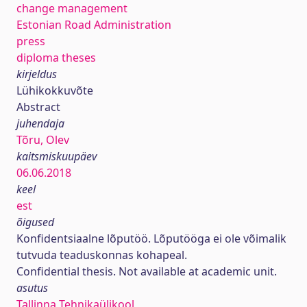
change management
Estonian Road Administration
press
diploma theses
kirjeldus
Lühikokkuvõte
Abstract
juhendaja
Tõru, Olev
kaitsmiskuupäev
06.06.2018
keel
est
õigused
Konfidentsiaalne lõputöö. Lõputööga ei ole võimalik
tutvuda teaduskonnas kohapeal.
Confidential thesis. Not available at academic unit.
asutus
Tallinna Tehnikaülikool