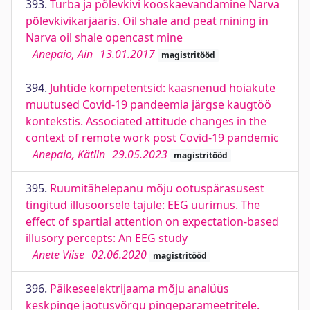
393.
Turba ja põlevkivi kooskaevandamine Narva
põlevkivikarjääris. Oil shale and peat mining in
Narva oil shale opencast mine
Anepaio, Ain
13.01.2017
magistritööd
394.
Juhtide kompetentsid: kaasnenud hoiakute
muutused Covid-19 pandeemia järgse kaugtöö
kontekstis. Associated attitude changes in the
context of remote work post Covid-19 pandemic
Anepaio, Kätlin
29.05.2023
magistritööd
395.
Ruumitähelepanu mõju ootuspärasusest
tingitud illusoorsele tajule: EEG uurimus. The
effect of spartial attention on expectation-based
illusory percepts: An EEG study
Anete Viise
02.06.2020
magistritööd
396.
Päikeseelektrijaama mõju analüüs
keskpinge jaotusvõrgu pingeparameetritele.