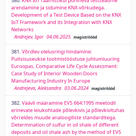
380.
KNX IoT raamistikul põhineva testseadme
arendamine ja sidumine KNX-võrkudega.
Development of a Test Device Based on the KNX
IoT Framework and its Integration with KNX
Networks
Andrejev, Igor
04.06.2025
magistritööd
381.
Võrdlev olelusringi hindamine:
Puitsisuseukse tootmistööstuse juhtumiuuring
Euroopas. Comparative Life Cycle Assessment:
Case Study of Interior Wooden Doors
Manufacturing Industry In Europe
Andrejeva, Aleksandra
03.06.2024
magistritööd
382.
Väävli määramine EVS 664:1995 meetodil
erinevate leiukohtade põlevkivis ja põlevkivituhas
võrreldes muude analoogiliste standarditega.
Determination of sulfur in oil shale of different
deposits and oil shale ash by the method of EVS