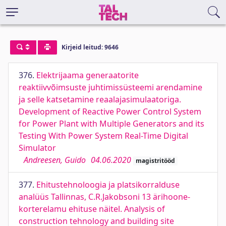
Kirjeid leitud: 9646
376.
Elektrijaama generaatorite
reaktiivvõimsuste juhtimissüsteemi arendamine
ja selle katsetamine reaalajasimulaatoriga.
Development of Reactive Power Control System
for Power Plant with Multiple Generators and its
Testing With Power System Real-Time Digital
Simulator
Andreesen, Guido
04.06.2020
magistritööd
377.
Ehitustehnoloogia ja platsikorralduse
analüüs Tallinnas, C.R.Jakobsoni 13 ärihoone-
korterelamu ehituse näitel. Analysis of
construction tehnology and building site