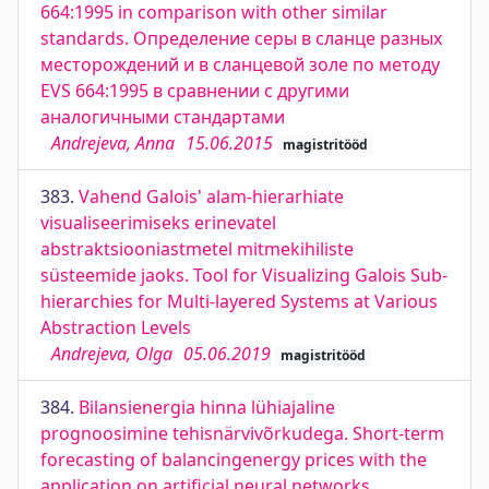
664:1995 in comparison with other similar
standards. Определение серы в сланце разных
месторождений и в сланцевой золе по методу
EVS 664:1995 в сравнении с другими
аналогичными стандартами
Andrejeva, Anna
15.06.2015
magistritööd
383.
Vahend Galois' alam-hierarhiate
visualiseerimiseks erinevatel
abstraktsiooniastmetel mitmekihiliste
süsteemide jaoks. Tool for Visualizing Galois Sub-
hierarchies for Multi-layered Systems at Various
Abstraction Levels
Andrejeva, Olga
05.06.2019
magistritööd
384.
Bilansienergia hinna lühiajaline
prognoosimine tehisnärvivõrkudega. Short-term
forecasting of balancingenergy prices with the
application on artificial neural networks