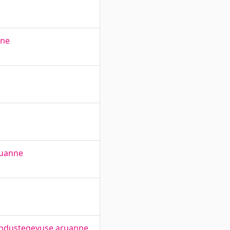
nne
ruanne
rendustegevuse aruanne