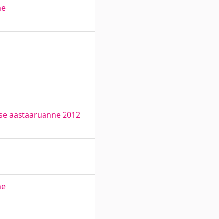
ne
use aastaaruanne 2012
ne