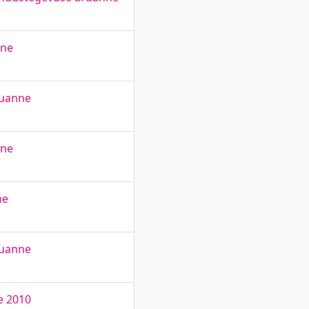
nne
ruanne
nne
ne
ruanne
e 2010