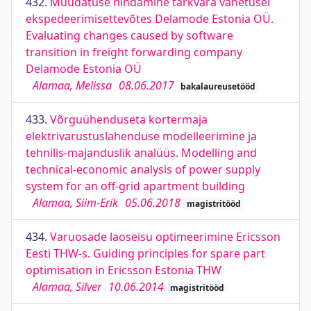
432.
Muudatuse hindamine tarkvara vahetusel
ekspedeerimisettevõtes Delamode Estonia OÜ.
Evaluating changes caused by software
transition in freight forwarding company
Delamode Estonia OÜ
Alamaa, Melissa
08.06.2017
bakalaureusetööd
433.
Võrguühenduseta kortermaja
elektrivarustuslahenduse modelleerimine ja
tehnilis-majanduslik analüüs. Modelling and
technical-economic analysis of power supply
system for an off-grid apartment building
Alamaa, Siim-Erik
05.06.2018
magistritööd
434.
Varuosade laoseisu optimeerimine Ericsson
Eesti THW-s. Guiding principles for spare part
optimisation in Ericsson Estonia THW
Alamaa, Silver
10.06.2014
magistritööd