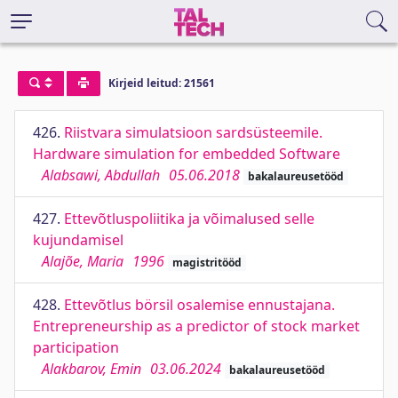
Kirjeid leitud: 21561
426.
Riistvara simulatsioon sardsüsteemile.
Hardware simulation for embedded Software
Alabsawi, Abdullah
05.06.2018
bakalaureusetööd
427.
Ettevõtluspoliitika ja võimalused selle
kujundamisel
Alajõe, Maria
1996
magistritööd
428.
Ettevõtlus börsil osalemise ennustajana.
Entrepreneurship as a predictor of stock market
participation
Alakbarov, Emin
03.06.2024
bakalaureusetööd