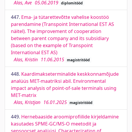
Alas, Ave
05.06.2019
diplomitööd
447.
Ema- ja tütarettevõtte vahelise koostöö
parendamine (Transpoint International EST AS
näitel). The improvement of cooperation
between parent company and its subsidiary
(based on the example of Transpoint
International EST AS)
Alas, Kristin
11.06.2015
magistritööd
448.
Kaardimakseterminalide keskkonnamõjude
analüüs MET-maatriksi abil. Environmental
impact analysis of point-of-sale terminals using
MET-matrix
Alas, Kristjan
16.01.2025
magistritööd
449.
Hernebaaside aroomiprofiilide kirjeldamine
kasutades SPME-GC/MS-O meetodit ja
sensoorset analüüsi. Characterization of