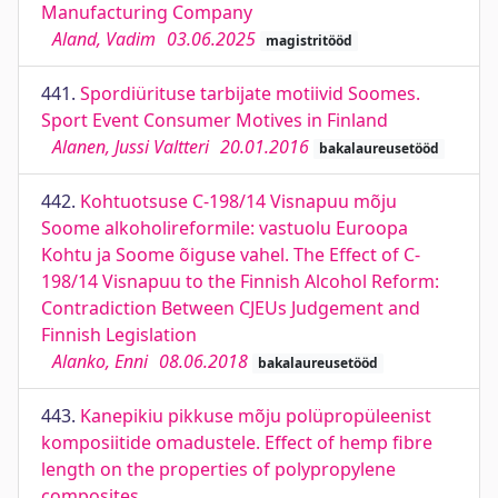
Manufacturing Company
Aland, Vadim
03.06.2025
magistritööd
441.
Spordiürituse tarbijate motiivid Soomes.
Sport Event Consumer Motives in Finland
Alanen, Jussi Valtteri
20.01.2016
bakalaureusetööd
442.
Kohtuotsuse C-198/14 Visnapuu mõju
Soome alkoholireformile: vastuolu Euroopa
Kohtu ja Soome õiguse vahel. The Effect of C-
198/14 Visnapuu to the Finnish Alcohol Reform:
Contradiction Between CJEUs Judgement and
Finnish Legislation
Alanko, Enni
08.06.2018
bakalaureusetööd
443.
Kanepikiu pikkuse mõju polüpropüleenist
komposiitide omadustele. Effect of hemp fibre
length on the properties of polypropylene
composites