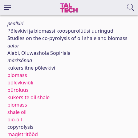
pealkiri
Põlevkivi ja biomassi koospürolüüsi uuringud
Studies on the co-pyrolysis of oil shale and biomass
autor
Alabi, Oluwashola Sopiriala
märksõnad
kukersiitne põlevkivi
biomass
põlevkiviõli
pürolüüs
kukersite oil shale
biomass
shale oil
bio-oil
copyrolysis
magistritööd