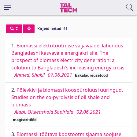
Kirjeid leitud: 41
1.
Biomassi elektritootmise väljavaade: lahendus
Bangladeshi kasvavale energiakriisile. The
prospect of biomass electricity generation: a
solution to Bangladesh's increasing energy crisis
Ahmed, Shakil
07.06.2021
bakalaureusetööd
2.
Põlevkivi ja biomassi koospürolüüsi uuringud.
Studies on the co-pyrolysis of oil shale and
biomass
Alabi, Oluwashola Sopiriala
02.06.2021
magistritööd
3.
Biomassil töötava koostootmisjaama soojuse