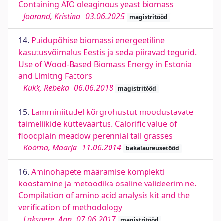
Containing ÄIO oleaginous yeast biomass
Joarand, Kristina
03.06.2025
magistritööd
14.
Puidupõhise biomassi energeetiline
kasutusvõimalus Eestis ja seda piiravad tegurid.
Use of Wood-Based Biomass Energy in Estonia
and Limitng Factors
Kukk, Rebeka
06.06.2018
magistritööd
15.
Lamminiitudel kõrgrohustut moodustavate
taimeliikide kütteväärtus. Calorific value of
floodplain meadow perennial tall grasses
Köörna, Maarja
11.06.2014
bakalaureusetööd
16.
Aminohapete määramise komplekti
koostamine ja metoodika osaline valideerimine.
Compilation of amino acid analysis kit and the
verification of methodology
Lakspere, Ann
07.06.2017
magistritööd