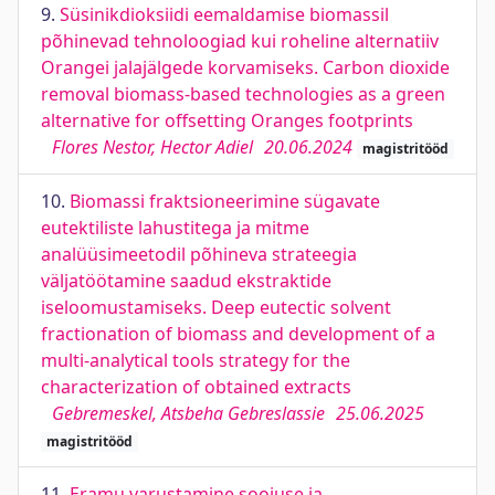
9.
Süsinikdioksiidi eemaldamise biomassil
põhinevad tehnoloogiad kui roheline alternatiiv
Orangei jalajälgede korvamiseks. Carbon dioxide
removal biomass-based technologies as a green
alternative for offsetting Oranges footprints
Flores Nestor, Hector Adiel
20.06.2024
magistritööd
10.
Biomassi fraktsioneerimine sügavate
eutektiliste lahustitega ja mitme
analüüsimeetodil põhineva strateegia
väljatöötamine saadud ekstraktide
iseloomustamiseks. Deep eutectic solvent
fractionation of biomass and development of a
multi-analytical tools strategy for the
characterization of obtained extracts
Gebremeskel, Atsbeha Gebreslassie
25.06.2025
magistritööd
11.
Eramu varustamine soojuse ja