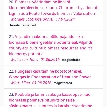
20.
Biomassi väärindamine ligniini
klorometüleerimise kaudu. Chloromethylation of
Lignin as a Route Towards Biomass Valorization
Morales Sööt, Jose Daniel
17.01.2024
bakalaureusetööd
21.
Viljandi maakonna põllumajandusliku
biomassi bioenergeetiline potentsiaal. Viljandi
county agricultural biomass resources and it's
bioenergy potential
Müllerson, Hans
01.06.2016
magistritööd
22.
Puugaasi kasutamine koostootmisel.
Woodgas in Cogeneration of Heat and Power
Mürk, Liina
01.06.2016
magistritööd
23.
Koobalti ja lämmastikuga kaasdopeeritud
biomassil põhineva bifunktsionaalse
süsinikmaterjali süntees ja karakteriseerimine