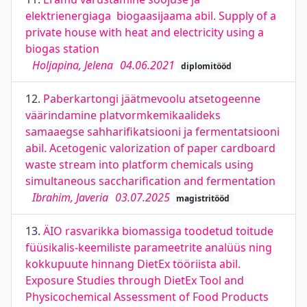
elektrienergiaga biogaasijaama abil. Supply of a
private house with heat and electricity using a
biogas station
Holjapina, Jelena
04.06.2021
diplomitööd
12.
Paberkartongi jäätmevoolu atsetogeenne
väärindamine platvormkemikaalideks
samaaegse sahharifikatsiooni ja fermentatsiooni
abil. Acetogenic valorization of paper cardboard
waste stream into platform chemicals using
simultaneous saccharification and fermentation
Ibrahim, Javeria
03.07.2025
magistritööd
13.
ÄIO rasvarikka biomassiga toodetud toitude
füüsikalis-keemiliste parameetrite analüüs ning
kokkupuute hinnang DietEx tööriista abil.
Exposure Studies through DietEx Tool and
Physicochemical Assessment of Food Products