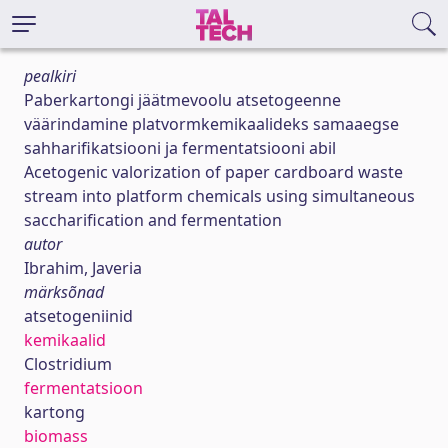
pealkiri
Paberkartongi jäätmevoolu atsetogeenne
väärindamine platvormkemikaalideks samaaegse
sahharifikatsiooni ja fermentatsiooni abil
Acetogenic valorization of paper cardboard waste
stream into platform chemicals using simultaneous
saccharification and fermentation
autor
Ibrahim, Javeria
märksõnad
atsetogeniinid
kemikaalid
Clostridium
fermentatsioon
kartong
biomass