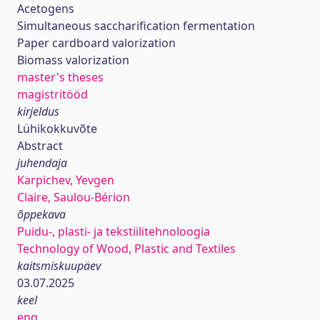
Acetogens
Simultaneous saccharification fermentation
Paper cardboard valorization
Biomass valorization
master's theses
magistritööd
kirjeldus
Lühikokkuvõte
Abstract
juhendaja
Karpichev, Yevgen
Claire, Saulou-Bérion
õppekava
Puidu-, plasti- ja tekstiilitehnoloogia
Technology of Wood, Plastic and Textiles
kaitsmiskuupäev
03.07.2025
keel
eng