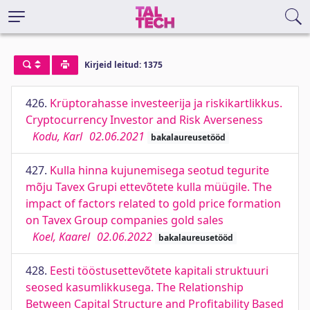
Kirjeid leitud: 1375
426.
Krüptorahasse investeerija ja riskikartlikkus.
Cryptocurrency Investor and Risk Averseness
Kodu, Karl
02.06.2021
bakalaureusetööd
427.
Kulla hinna kujunemisega seotud tegurite
mõju Tavex Grupi ettevõtete kulla müügile. The
impact of factors related to gold price formation
on Tavex Group companies gold sales
Koel, Kaarel
02.06.2022
bakalaureusetööd
428.
Eesti tööstusettevõtete kapitali struktuuri
seosed kasumlikkusega. The Relationship
Between Capital Structure and Profitability Based