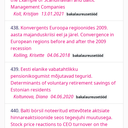
the Example of Scandinavian and Baltic
Management Companies
Koll, Kristjan
13.01.2021
bakalaureusetööd
438.
Konvergents Euroopa regioonides 2009.
aasta majanduskriisi eel ja järel. Convergence in
European regions before and after the 2009
recession
Kolling, Krisette
04.06.2018
bakalaureusetööd
439.
Eesti elanike vabatahtlikku
pensionikogumist mõjutavad tegurid.
Determinants of voluntary retirement savings of
Estonian residents
Koltunova, Diana
04.06.2020
bakalaureusetööd
440.
Balti börsil noteeritud ettevõtete aktsiate
hinnareaktsioonide seos tegevjuhi muutusega.
Stock price reactions to CEO turnover on the