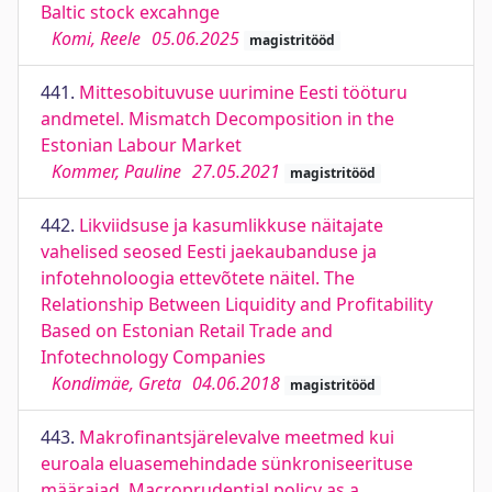
Baltic stock excahnge
Komi, Reele
05.06.2025
magistritööd
441.
Mittesobituvuse uurimine Eesti tööturu
andmetel. Mismatch Decomposition in the
Estonian Labour Market
Kommer, Pauline
27.05.2021
magistritööd
442.
Likviidsuse ja kasumlikkuse näitajate
vahelised seosed Eesti jaekaubanduse ja
infotehnoloogia ettevõtete näitel. The
Relationship Between Liquidity and Profitability
Based on Estonian Retail Trade and
Infotechnology Companies
Kondimäe, Greta
04.06.2018
magistritööd
443.
Makrofinantsjärelevalve meetmed kui
euroala eluasemehindade sünkroniseerituse
määrajad. Macroprudential policy as a