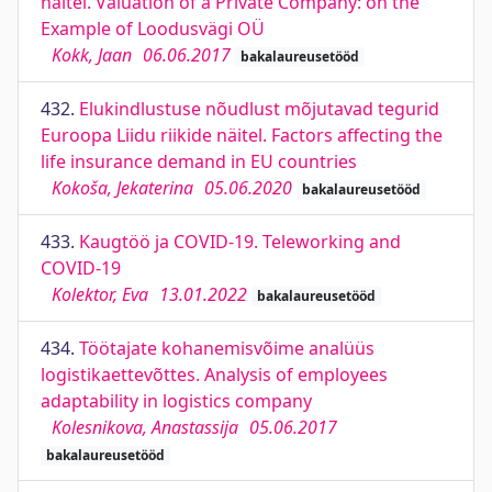
näitel. Valuation of a Private Company: on the
Example of Loodusvägi OÜ
Kokk, Jaan
06.06.2017
bakalaureusetööd
432.
Elukindlustuse nõudlust mõjutavad tegurid
Euroopa Liidu riikide näitel. Factors affecting the
life insurance demand in EU countries
Kokoša, Jekaterina
05.06.2020
bakalaureusetööd
433.
Kaugtöö ja COVID-19. Teleworking and
COVID-19
Kolektor, Eva
13.01.2022
bakalaureusetööd
434.
Töötajate kohanemisvõime analüüs
logistikaettevõttes. Analysis of employees
adaptability in logistics company
Kolesnikova, Anastassija
05.06.2017
bakalaureusetööd