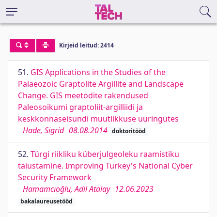
Kirjeid leitud: 2414
51.
GIS Applications in the Studies of the
Palaeozoic Graptolite Argillite and Landscape
Change. GIS meetodite rakendused
Paleosoikumi graptoliit-argilliidi ja
keskkonnaseisundi muutlikkuse uuringutes
Hade, Sigrid
08.08.2014
doktoritööd
52.
Türgi riikliku küberjulgeoleku raamistiku
täiustamine. Improving Turkey's National Cyber
Security Framework
Hamamcıoğlu, Adil Atalay
12.06.2023
bakalaureusetööd