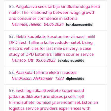
56.
Palgakasvu seos tarbija kindlustundega Eesti
näitel. The relationship between wage growth
and consumer confidence in Estonia
Heinmäe, Helena
04.06.2024
bakalaureusetööd
57.
Elektrikaubikute kasutamine viimasel miilil
DPD Eesti Tallinna kullervedude näitel. Using
electric vehicles for last mile delivery: a case
study of DPD Estonia's Tallinn courier service
Heinsoo, Ott
05.06.2023
bakalaureusetööd
58.
Pääsküla-Tallinna elektri raudtee
Hendrikson, Aleksander
1923
diplomitööd
59.
Eesti logistikaettevõtete kogemused
jätkusuutlikkuse turunduses ja selle roll
kliendisuhete loomisel ja arendamisel. Estonian
logistics service providers experiences with