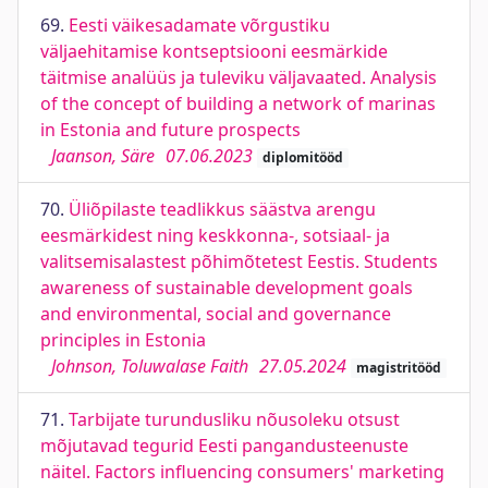
69.
Eesti väikesadamate võrgustiku
väljaehitamise kontseptsiooni eesmärkide
täitmise analüüs ja tuleviku väljavaated. Analysis
of the concept of building a network of marinas
in Estonia and future prospects
Jaanson, Säre
07.06.2023
diplomitööd
70.
Üliõpilaste teadlikkus säästva arengu
eesmärkidest ning keskkonna-, sotsiaal- ja
valitsemisalastest põhimõtetest Eestis. Students
awareness of sustainable development goals
and environmental, social and governance
principles in Estonia
Johnson, Toluwalase Faith
27.05.2024
magistritööd
71.
Tarbijate turundusliku nõusoleku otsust
mõjutavad tegurid Eesti pangandusteenuste
näitel. Factors influencing consumers' marketing