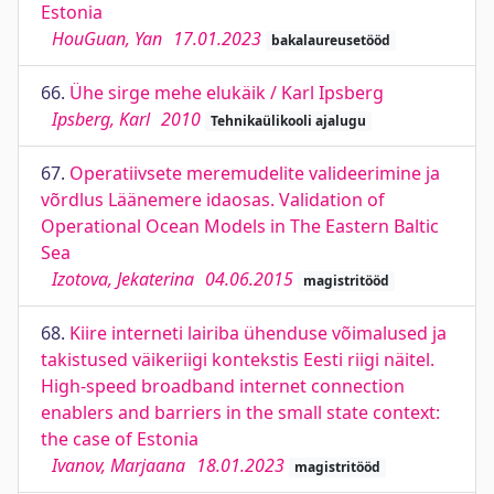
Estonia
HouGuan, Yan
17.01.2023
bakalaureusetööd
66.
Ühe sirge mehe elukäik / Karl Ipsberg
Ipsberg, Karl
2010
Tehnikaülikooli ajalugu
67.
Operatiivsete meremudelite valideerimine ja
võrdlus Läänemere idaosas. Validation of
Operational Ocean Models in The Eastern Baltic
Sea
Izotova, Jekaterina
04.06.2015
magistritööd
68.
Kiire interneti lairiba ühenduse võimalused ja
takistused väikeriigi kontekstis Eesti riigi näitel.
High-speed broadband internet connection
enablers and barriers in the small state context:
the case of Estonia
Ivanov, Marjaana
18.01.2023
magistritööd