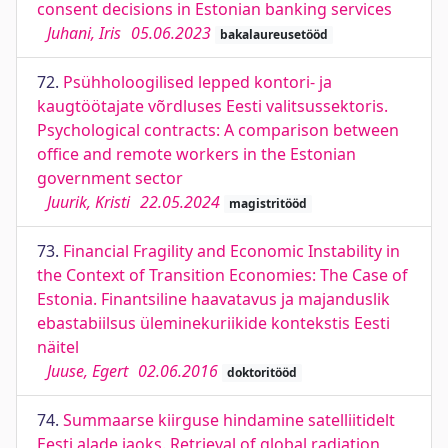
consent decisions in Estonian banking services
Juhani, Iris
05.06.2023
bakalaureusetööd
72.
Psühholoogilised lepped kontori- ja
kaugtöötajate võrdluses Eesti valitsussektoris.
Psychological contracts: A comparison between
office and remote workers in the Estonian
government sector
Juurik, Kristi
22.05.2024
magistritööd
73.
Financial Fragility and Economic Instability in
the Context of Transition Economies: The Case of
Estonia. Finantsiline haavatavus ja majanduslik
ebastabiilsus üleminekuriikide kontekstis Eesti
näitel
Juuse, Egert
02.06.2016
doktoritööd
74.
Summaarse kiirguse hindamine satelliitidelt
Eesti alade jaoks. Retrieval of global radiation