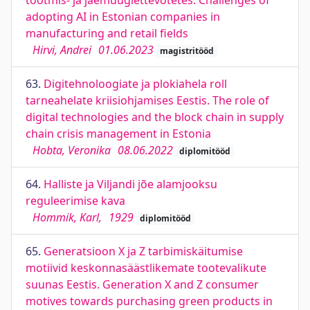
tootmis- ja jaemüügiettevõtetes. Challenges of
adopting AI in Estonian companies in
manufacturing and retail fields
Hirvi, Andrei
01.06.2023
magistritööd
63.
Digitehnoloogiate ja plokiahela roll
tarneahelate kriisiohjamises Eestis. The role of
digital technologies and the block chain in supply
chain crisis management in Estonia
Hobta, Veronika
08.06.2022
diplomitööd
64.
Halliste ja Viljandi jõe alamjooksu
reguleerimise kava
Hommik, Karl,
1929
diplomitööd
65.
Generatsioon X ja Z tarbimiskäitumise
motiivid keskonnasäästlikemate tootevalikute
suunas Eestis. Generation X and Z consumer
motives towards purchasing green products in