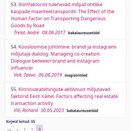
53.
Inimfaktorist tulenevad mõjud ohtlike
kaupade maanteetranspordil. The Effect of the
Human Factor on Transporting Dangerous
Goods by Road
Treial, Andre
08.06.2017
bakalaureusetööd
54.
Koosloomise juhtimine: brändi ja instagrami
mõjutaja dialoog. Managing co-creation:
Dialogue between brand and instagram
influencer
Velt, Taavo
06.06.2019
magistritööd
55.
Kinnisvaratehingute aktiivsust mõjutavad
faktorid Eesti näitel. Factors affecting real estate
transaction activity
Viil, Richard
30.05.2023
bakalaureusetööd
Kirjeid leitud: 55
««
First
«
Previous
1
2
3