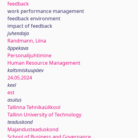
feedback
work performance management
feedback environment
impact of feedback
juhendaja
Randmann, Liina
õppekava
Personalijuhtimine
Human Resource Management
kaitsmiskuupäev
24.05.2024
keel
est
asutus
Tallinna Tehnikaülikool
Tallinn University of Technology
teaduskond
Majandusteaduskond
School of Business and Governance