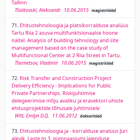
Tallinn
Tšaikovski, Aleksandr
10.06.2015
magistritööd
71.
Ehitustehnoloogia ja platsikorralduse analüüs
Tartu Riia 2 asuva multifunktsionaalse hoone
näitel. Analysis of building tehnology and site
management based on the case study of
Multifunctional Center at 2 Riia Street in Tartu.
Tšernetsov, Vladimir
10.06.2015
magistritööd
72.
Risk Transfer and Construction Project
Delivery Efficiency - Implications for Public
Private Partnerships. Riskijuhtimise
delegeerimise mõju avaliku ja erasektori ühiste
ehitusprojektide tõhusale juhtimisele
Witt, Emlyn D.Q.
11.06.2012
doktoritööd
73.
Ehitustehnoloogia ja - korralduse analüüs Jüri
alevik, Laste tn 3, gümnaasiumi laienduse