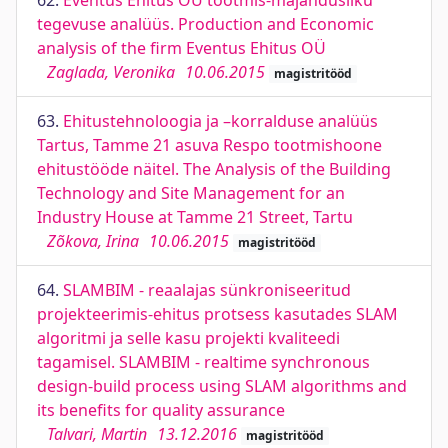
62.
Eventus Ehitus OÜ tootmis-majandusliku
tegevuse analüüs. Production and Economic
analysis of the firm Eventus Ehitus OÜ
Zaglada, Veronika
10.06.2015
magistritööd
63.
Ehitustehnoloogia ja –korralduse analüüs
Tartus, Tamme 21 asuva Respo tootmishoone
ehitustööde näitel. The Analysis of the Building
Technology and Site Management for an
Industry House at Tamme 21 Street, Tartu
Zõkova, Irina
10.06.2015
magistritööd
64.
SLAMBIM - reaalajas sünkroniseeritud
projekteerimis-ehitus protsess kasutades SLAM
algoritmi ja selle kasu projekti kvaliteedi
tagamisel. SLAMBIM - realtime synchronous
design-build process using SLAM algorithms and
its benefits for quality assurance
Talvari, Martin
13.12.2016
magistritööd