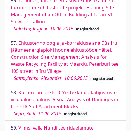
56.
Tallinnas, Tatari tn 51 asuva Statistikaameti
büroohoone ehitustööde projekt. Building Site
Management of an Office Building at Tatari 51
Street in Tallinn
Salnikov, Jevgeni
10.06.2015
magistritööd
57.
Ehitustehnoloogia ja -korralduse analüüs Iru
jäätmeenergiaploki hoone ehitustööde näitel.
Construction Site Management Analysis for
Waste Recycling Facility at Maardu, Peterburi tee
105 street in Iru Village
Samoylenko, Alexander
10.06.2015
magistritööd
58.
Korterelamute ETICS’is tekkinud kahjustuste
visuaalne analüüs. Visual Analysis of Damages in
the ETICS of Apartment Blocks
Sepri, Raili
11.06.2015
magistritööd
59.
Viimsi valla Hundi tee ridaelamute