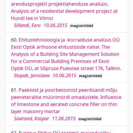
arendusprojekti projektlahenduse analüüs.
Analysis of a residential development project at
Hundi tee in Viimsi
Sillandi, Eero
10.06.2015
magistritööd
60.
Ehitustehnoloogia ja -korralduse analüüs OÜ
Eesti Optik ärihoone ehitustööde näitel. The
Analysis of a Building Site Management Solution
for a Commercial Building Premises of Eesti
Optik OÜ, at Sõpruse Puiestee street 176, Tallinn.
Stupak, Jaroslava
10.06.2015
magistritööd
61.
Paekivist ja poorbetoonist peenlisandi mõju
peeneteralise müürimördi omadustele. Influence
of limestone and aerated concrete filler on thin
layer masonry mortar
Süvirand, Kaspar
11.06.2015
magistritööd