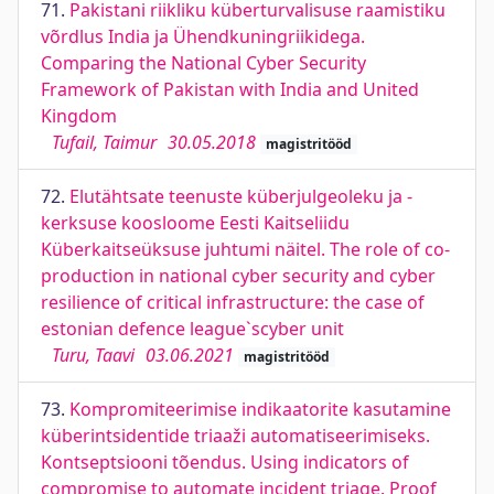
71.
Pakistani riikliku küberturvalisuse raamistiku
võrdlus India ja Ühendkuningriikidega.
Comparing the National Cyber Security
Framework of Pakistan with India and United
Kingdom
Tufail, Taimur
30.05.2018
magistritööd
72.
Elutähtsate teenuste küberjulgeoleku ja -
kerksuse koosloome Eesti Kaitseliidu
Küberkaitseüksuse juhtumi näitel. The role of co-
production in national cyber security and cyber
resilience of critical infrastructure: the case of
estonian defence league`scyber unit
Turu, Taavi
03.06.2021
magistritööd
73.
Kompromiteerimise indikaatorite kasutamine
küberintsidentide triaaži automatiseerimiseks.
Kontseptsiooni tõendus. Using indicators of
compromise to automate incident triage. Proof