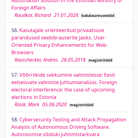
Automation Solution in the Estonian Ministry of
Foreign Affairs
Raudkar, Richard
21.01.2026
bakalaureusetööd
56.
Kasutajale orienteeritud privaatsuse
parandused veebibrauserite jaoks. User-
Oriented Privacy Enhancements for Web-
Browsers
Rauschecker, Andres
28.05.2018
magistritööd
57.
Võõrriikide sekkumine valimistesse: Eesti
eelseisvate valimiste juhtumianalüüs. Foreign
electoral interference: the case of upcoming
elections in Estonia
Riisik, Mark
05.06.2020
magistritööd
58.
Cybersecurity Testing and Attack Propagation
Analysis of Autonomous Driving Software.
Autonoomse sõiduki juhtimistarkvara