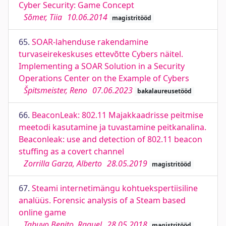
Cyber Security: Game Concept
Sõmer, Tiia
10.06.2014
magistritööd
65.
SOAR-lahenduse rakendamine
turvaseirekeskuses ettevõtte Cybers näitel.
Implementing a SOAR Solution in a Security
Operations Center on the Example of Cybers
Špitsmeister, Reno
07.06.2023
bakalaureusetööd
66.
BeaconLeak: 802.11 Majakkaadrisse peitmise
meetodi kasutamine ja tuvastamine peitkanalina.
Beaconleak: use and detection of 802.11 beacon
stuffing as a covert channel
Zorrilla Garza, Alberto
28.05.2019
magistritööd
67.
Steami internetimängu kohtuekspertiisiline
analüüs. Forensic analysis of a Steam based
online game
Tabuyo Benito, Raquel
28.05.2018
magistritööd