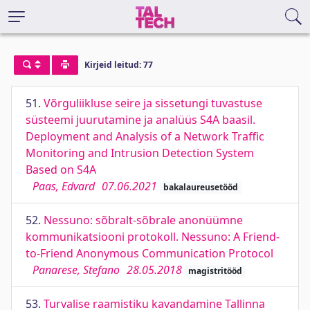
Kirjeid leitud: 77
51.
Võrguliikluse seire ja sissetungi tuvastuse
süsteemi juurutamine ja analüüs S4A baasil.
Deployment and Analysis of a Network Traffic
Monitoring and Intrusion Detection System
Based on S4A
Paas, Edvard
07.06.2021
bakalaureusetööd
52.
Nessuno: sõbralt-sõbrale anonüümne
kommunikatsiooni protokoll. Nessuno: A Friend-
to-Friend Anonymous Communication Protocol
Panarese, Stefano
28.05.2018
magistritööd
53.
Turvalise raamistiku kavandamine Tallinna