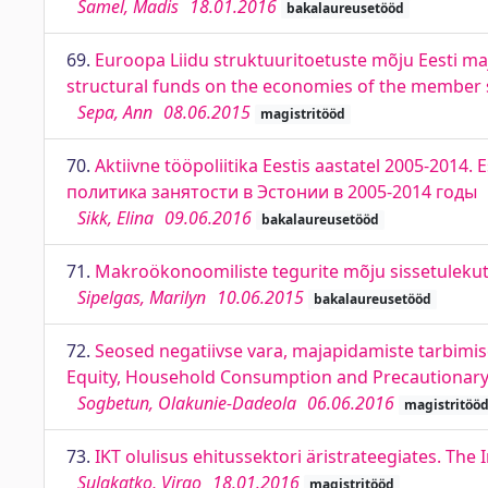
Samel, Madis
18.01.2016
bakalaureusetööd
69.
Euroopa Liidu struktuuritoetuste mõju Eesti ma
structural funds on the economies of the member 
Sepa, Ann
08.06.2015
magistritööd
70.
Aktiivne tööpoliitika Eestis aastatel 2005-2014.
политика занятости в Эстонии в 2005-2014 годы
Sikk, Elina
09.06.2016
bakalaureusetööd
71.
Makroökonoomiliste tegurite mõju sissetulekut
Sipelgas, Marilyn
10.06.2015
bakalaureusetööd
72.
Seosed negatiivse vara, majapidamiste tarbimis
Equity, Household Consumption and Precautionary
Sogbetun, Olakunie-Dadeola
06.06.2016
magistritöö
73.
IKT olulisus ehitussektori äristrateegiates. The
Sulakatko, Virgo
18.01.2016
magistritööd