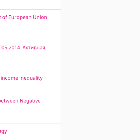
ct of European Union
 2005-2014. Активная
income inequality
 between Negative
egy