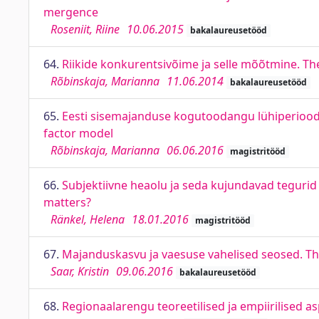
mergence
Roseniit, Riine
10.06.2015
bakalaureusetööd
64.
Riikide konkurentsivõime ja selle mõõtmine. T
Rõbinskaja, Marianna
11.06.2014
bakalaureusetööd
65.
Eesti sisemajanduse kogutoodangu lühiperiood
factor model
Rõbinskaja, Marianna
06.06.2016
magistritööd
66.
Subjektiivne heaolu ja seda kujundavad tegurid 
matters?
Ränkel, Helena
18.01.2016
magistritööd
67.
Majanduskasvu ja vaesuse vahelised seosed. T
Saar, Kristin
09.06.2016
bakalaureusetööd
68.
Regionaalarengu teoreetilised ja empiirilised a