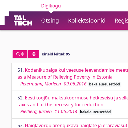
Digikogu
Otsing
Kollektsioonid
Regis
Kirjeid leitud: 95
51.
Kodanikupalga kui vaesuse leevendamise meetme
as a Measure of Relieving Poverty in Estonia
Petermann, Marleen
09.06.2016
bakalaureusetööd
52.
Eesti tööjõu maksukoormuse hetkeseisu ja selle 
taxes and of the necessity for reduction
Pielberg, Jürgen
11.06.2014
bakalaureusetööd
53.
Haiglavõrgu arengukava haiglate ja eraraviasut