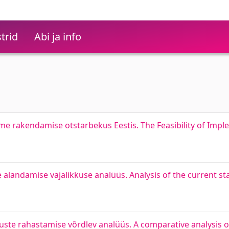
trid
Abi ja info
 rakendamise otstarbekus Eestis. The Feasibility of Impl
alandamise vajalikkuse analüüs. Analysis of the current sta
uste rahastamise võrdlev analüüs. A comparative analysis 