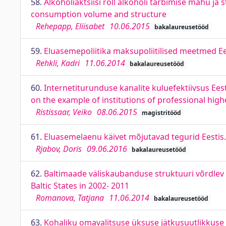
58.
Alkoholiaktsiisi roll alkoholi tarbimise mahu ja 
consumption volume and structure
Rehepapp, Eliisabet
10.06.2015
bakalaureusetööd
59.
Eluasemepoliitika maksupoliitilised meetmed Ee
Rehkli, Kadri
11.06.2014
bakalaureusetööd
60.
Internetiturunduse kanalite kuluefektiivsus Ees
on the example of institutions of professional high
Ristissaar, Veiko
08.06.2015
magistritööd
61.
Eluasemelaenu käivet mõjutavad tegurid Eestis.
Rjabov, Doris
09.06.2016
bakalaureusetööd
62.
Baltimaade väliskaubanduse struktuuri võrdlev a
Baltic States in 2002- 2011
Romanova, Tatjana
11.06.2014
bakalaureusetööd
63.
Kohaliku omavalitsuse üksuse jätkusuutlikkuse 