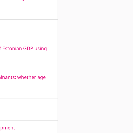
f Estonian GDP using
rminants: whether age
lopment