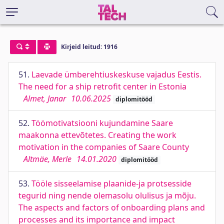
Kirjeid leitud: 1916
51.
Laevade ümberehtiuskeskuse vajadus Eestis.
The need for a ship retrofit center in Estonia
Almet, Janar
10.06.2025
diplomitööd
52.
Töömotivatsiooni kujundamine Saare
maakonna ettevõtetes. Creating the work
motivation in the companies of Saare County
Altmäe, Merle
14.01.2020
diplomitööd
53.
Tööle sisseelamise plaanide-ja protsesside
tegurid ning nende olemasolu olulisus ja mõju.
The aspects and factors of onboarding plans and
processes and its importance and impact