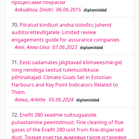
процессами покраски
Ankudinov, Dmitri
06.06.2015
diplomitööd
70.
Piiratud kindlust andva töövõtu juhend
audiitorettevõtjatele. Limited review
engagements guide for assurance companies
Anni, Anna-Liisa
07.06.2023
diplomitööd
71.
Eesti sadamates jälgitavad kliimaeesmärgid
ning nendega seotud tulemuslikkuse
põhinäitajad. Climate Goals Set in Estonian
Harbours and Key Point Indicators Related to
Them
Annus, Arlethe
05.06.2024
diplomitööd
72.
Enefit 280 seadme suitsugaaside
puhastamine peentolmust. Fine cleaning of flue
gases of the Enefit 280 unit from fine-dispersed
dust. Тонкая очистка дымовых газов установки