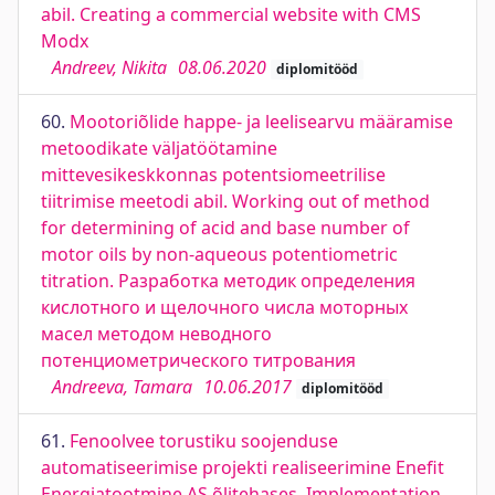
abil. Creating a commercial website with CMS
Modx
Andreev, Nikita
08.06.2020
diplomitööd
60.
Mootoriõlide happe- ja leelisearvu määramise
metoodikate väljatöötamine
mittevesikeskkonnas potentsiomeetrilise
tiitrimise meetodi abil. Working out of method
for determining of acid and base number of
motor oils by non-aqueous potentiometric
titration. Разработка методик определения
кислотного и щелочного числа моторных
масел методом неводного
потенциометрического титрования
Andreeva, Tamara
10.06.2017
diplomitööd
61.
Fenoolvee torustiku soojenduse
automatiseerimise projekti realiseerimine Enefit
Energiatootmine AS õlitehases. Implementation