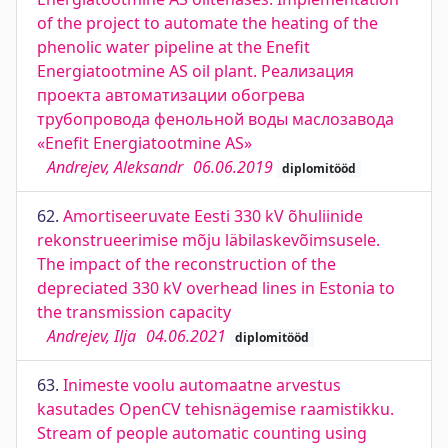
of the project to automate the heating of the
phenolic water pipeline at the Enefit
Energiatootmine AS oil plant. Реализация
проекта автоматизации обогрева
трубопровода фенольной воды маслозавода
«Enefit Energiatootmine AS»
Andrejev, Aleksandr
06.06.2019
diplomitööd
62.
Amortiseeruvate Eesti 330 kV õhuliinide
rekonstrueerimise mõju läbilaskevõimsusele.
The impact of the reconstruction of the
depreciated 330 kV overhead lines in Estonia to
the transmission capacity
Andrejev, Ilja
04.06.2021
diplomitööd
63.
Inimeste voolu automaatne arvestus
kasutades OpenCV tehisnägemise raamistikku.
Stream of people automatic counting using