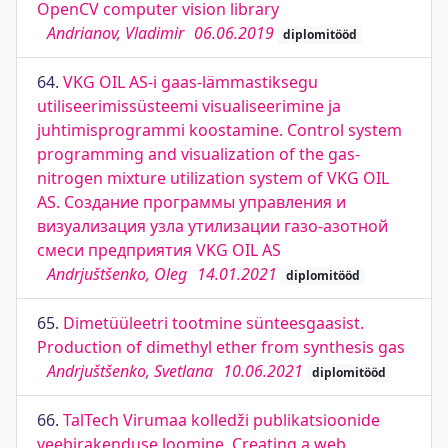
OpenCV computer vision library
Andrianov, Vladimir
06.06.2019
diplomitööd
64.
VKG OIL AS-i gaas-lämmastiksegu
utiliseerimissüsteemi visualiseerimine ja
juhtimisprogrammi koostamine. Control system
programming and visualization of the gas-
nitrogen mixture utilization system of VKG OIL
AS. Создание программы управления и
визуализация узла утилизации газо-азотной
смеси предприятия VKG OIL AS
Andrjuštšenko, Oleg
14.01.2021
diplomitööd
65.
Dimetüüleetri tootmine sünteesgaasist.
Production of dimethyl ether from synthesis gas
Andrjuštšenko, Svetlana
10.06.2021
diplomitööd
66.
TalTech Virumaa kolledži publikatsioonide
veebirakenduse loomine. Creating a web