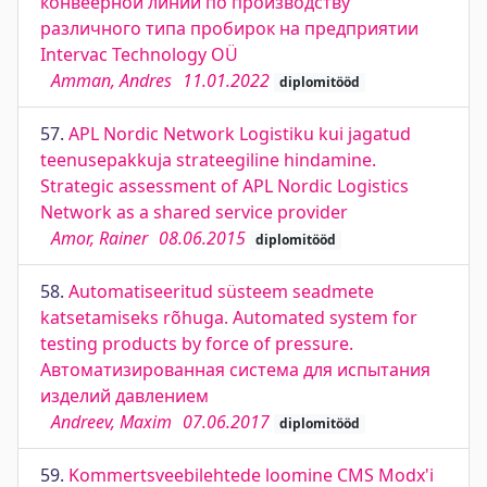
конвеерной линии по производству
различного типа пробирок на предприятии
Intervac Technology OÜ
Amman, Andres
11.01.2022
diplomitööd
57.
APL Nordic Network Logistiku kui jagatud
teenusepakkuja strateegiline hindamine.
Strategic assessment of APL Nordic Logistics
Network as a shared service provider
Amor, Rainer
08.06.2015
diplomitööd
58.
Automatiseeritud süsteem seadmete
katsetamiseks rõhuga. Automated system for
testing products by force of pressure.
Автоматизированная система для испытания
изделий давлением
Andreev, Maxim
07.06.2017
diplomitööd
59.
Kommertsveebilehtede loomine CMS Modx'i