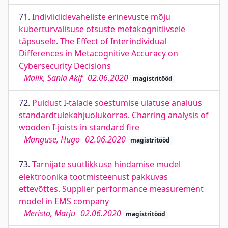
71.
Indiviididevaheliste erinevuste mõju
küberturvalisuse otsuste metakognitiivsele
täpsusele. The Effect of Interindividual
Differences in Metacognitive Accuracy on
Cybersecurity Decisions
Malik, Sania Akif
02.06.2020
magistritööd
72.
Puidust I-talade söestumise ulatuse analüüs
standardtulekahjuolukorras. Charring analysis of
wooden I-joists in standard fire
Manguse, Hugo
02.06.2020
magistritööd
73.
Tarnijate suutlikkuse hindamise mudel
elektroonika tootmisteenust pakkuvas
ettevõttes. Supplier performance measurement
model in EMS company
Meristo, Marju
02.06.2020
magistritööd