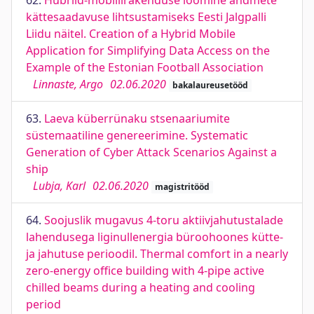
62.
Hübriid-mobiilirakenduse loomine andmete
kättesaadavuse lihtsustamiseks Eesti Jalgpalli
Liidu näitel. Creation of a Hybrid Mobile
Application for Simplifying Data Access on the
Example of the Estonian Football Association
Linnaste, Argo
02.06.2020
bakalaureusetööd
63.
Laeva küberrünaku stsenaariumite
süstemaatiline genereerimine. Systematic
Generation of Cyber Attack Scenarios Against a
ship
Lubja, Karl
02.06.2020
magistritööd
64.
Soojuslik mugavus 4-toru aktiivjahutustalade
lahendusega liginullenergia büroohoones kütte-
ja jahutuse perioodil. Thermal comfort in a nearly
zero-energy office building with 4-pipe active
chilled beams during a heating and cooling
period