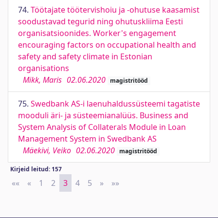
74.
Töötajate töötervishoiu ja -ohutuse kaasamist
soodustavad tegurid ning ohutuskliima Eesti
organisatsioonides. Worker's engagement
encouraging factors on occupational health and
safety and safety climate in Estonian
organisations
Mikk, Maris
02.06.2020
magistritööd
75.
Swedbank AS-i laenuhaldussüsteemi tagatiste
mooduli äri- ja süsteemianalüüs. Business and
System Analysis of Collaterals Module in Loan
Management System in Swedbank AS
Mäekivi, Veiko
02.06.2020
magistritööd
Kirjeid leitud: 157
««
First
«
Previous
1
2
3
4
5
»
Next
»»
Last