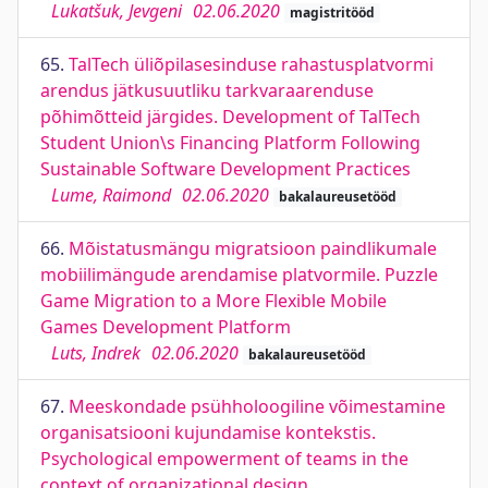
Lukatšuk, Jevgeni
02.06.2020
magistritööd
65.
TalTech üliõpilasesinduse rahastusplatvormi
arendus jätkusuutliku tarkvaraarenduse
põhimõtteid järgides. Development of TalTech
Student Union\s Financing Platform Following
Sustainable Software Development Practices
Lume, Raimond
02.06.2020
bakalaureusetööd
66.
Mõistatusmängu migratsioon paindlikumale
mobiilimängude arendamise platvormile. Puzzle
Game Migration to a More Flexible Mobile
Games Development Platform
Luts, Indrek
02.06.2020
bakalaureusetööd
67.
Meeskondade psühholoogiline võimestamine
organisatsiooni kujundamise kontekstis.
Psychological empowerment of teams in the
context of organizational design