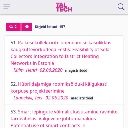
Kirjeid leitud: 157
51.
Päikesekollektorite ühendamise kasulikkus
kaugküttevõrkudega Eestis. Feasibility of Solar
Collectors Integration to District Heating
Networks in Estonia
Külm, Henri
02.06.2020
magistritööd
52.
Hübriidajamiga roomiksõiduki käigukasti
korpuse projekteerimine
Laanekivi, Teet
02.06.2020
magistritööd
53.
Smart lepingute võimalik kasutamine ravimite
tarneahelas: Valgevene juhtumianalüüs.
Potential use of smart contracts in