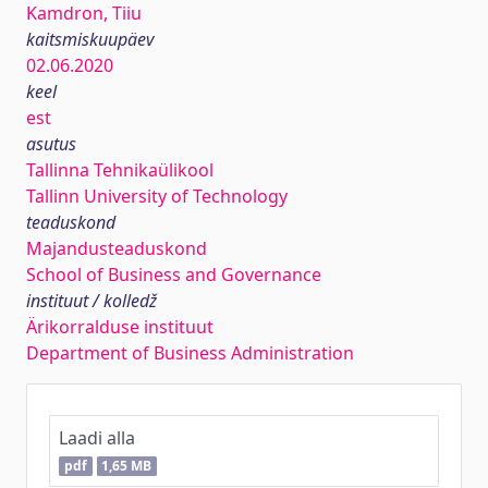
Kamdron, Tiiu
kaitsmiskuupäev
02.06.2020
keel
est
asutus
Tallinna Tehnikaülikool
Tallinn University of Technology
teaduskond
Majandusteaduskond
School of Business and Governance
instituut / kolledž
Ärikorralduse instituut
Department of Business Administration
Laadi alla
pdf
1,65 MB